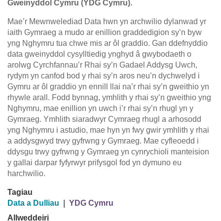
Gweinyddol Cymru (YDG Cymru).
Mae’r Mewnwelediad Data hwn yn archwilio dylanwad yr
iaith Gymraeg a mudo ar enillion graddedigion sy’n byw
yng Nghymru tua chwe mis ar ôl graddio. Gan ddefnyddio
data gweinyddol cysylltiedig ynghyd â gwybodaeth o
arolwg Cyrchfannau’r Rhai sy’n Gadael Addysg Uwch,
rydym yn canfod bod y rhai sy’n aros neu’n dychwelyd i
Gymru ar ôl graddio yn ennill llai na’r rhai sy’n gweithio yn
rhywle arall. Fodd bynnag, ymhlith y rhai sy’n gweithio yng
Nghymru, mae enillion yn uwch i’r rhai sy’n rhugl yn y
Gymraeg. Ymhlith siaradwyr Cymraeg rhugl a arhosodd
yng Nghymru i astudio, mae hyn yn fwy gwir ymhlith y rhai
a addysgwyd trwy gyfrwng y Gymraeg. Mae cyfleoedd i
ddysgu trwy gyfrwng y Gymraeg yn cynrychioli manteision
y gallai darpar fyfyrwyr prifysgol fod yn dymuno eu
harchwilio.
Tagiau
Data a Dulliau
|
YDG Cymru
Allweddeiri