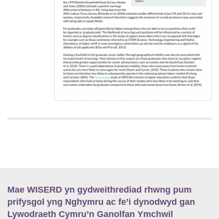
Mae WISERD yn gydweithrediad rhwng pum
prifysgol yng Nghymru ac fe’i dynodwyd gan
Lywodraeth Cymru’n Ganolfan Ymchwil