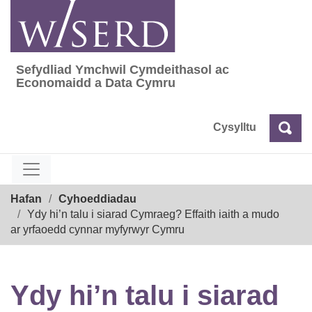
Skip
to
content
Sefydliad Ymchwil Cymdeithasol ac
Sefydliad Ymchwil Cymdeithasol ac Econom
Economaidd a Data Cymru
Cysylltu
Chw
Chwilio
Breadcrumb
Hafan
Cyhoeddiadau
Ydy hi’n talu i siarad Cymraeg? Effaith iaith a mudo
ar yrfaoedd cynnar myfyrwyr Cymru
Ydy hi’n talu i siarad