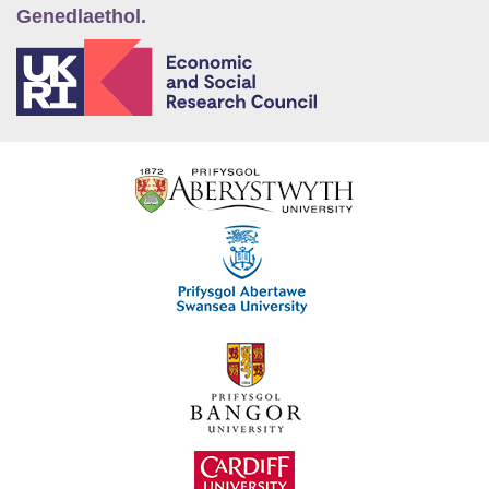
Genedlaethol.
E