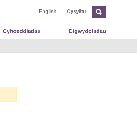
 Cymru
English
Cysylltu
Chwilio
Chwilio
Cyhoeddiadau
Digwyddiadau