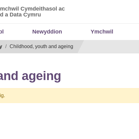
Ymchwil Cymdeithasol ac
 Ymchwil Cymdeithasol ac Economaidd a Data
d a Data Cymru
bl
Newyddion
Ymchwil
y
Childhood, youth and ageing
and ageing
ig.