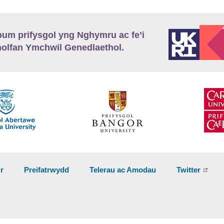
m prifysgol yng Nghymru ac fe’i
lfan Ymchwil Genedlaethol.
’r
Preifatrwydd
Telerau ac Amodau
Twitter