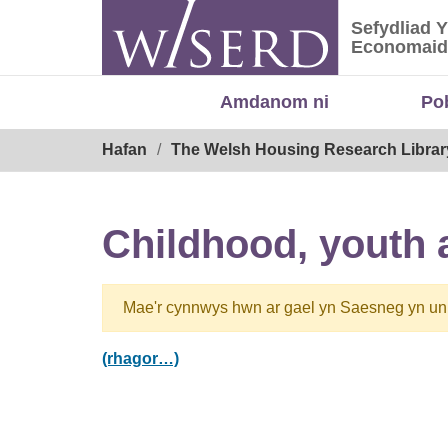
Skip
Sefydliad 
to
Sefydliad
Economaid
content
Amdanom ni
Po
Breadcrumb
Hafan
The Welsh Housing Research Librar
Childhood, youth 
Mae'r cynnwys hwn ar gael yn Saesneg yn un
(rhagor…)