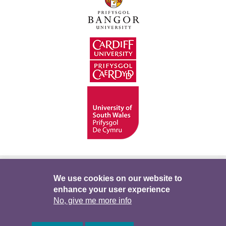
Hygyrchedd
Swyddi
Polisïau i Gefnogi’r
We use cookies on our website to
enhance your user experience
Preifatrwydd
Telerau ac Amodau
Twitter
No, give me more info
Facebook
DataPortal
Intranet