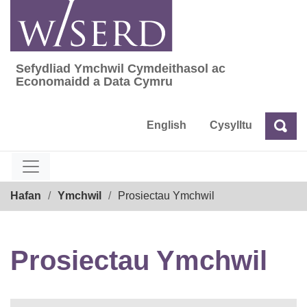
Skip
to
content
Sefydliad Ymchwil Cymdeithasol ac
Sefydliad Ymchwil Cymdeithasol ac Econom
Economaidd a Data Cymru
English
Cysylltu
Chw
Chwilio
Breadcrumb
Hafan
Ymchwil
Prosiectau Ymchwil
Prosiectau Ymchwil