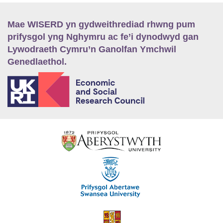
Mae WISERD yn gydweithrediad rhwng pum
prifysgol yng Nghymru ac fe’i dynodwyd gan
Lywodraeth Cymru’n Ganolfan Ymchwil
Genedlaethol.
E