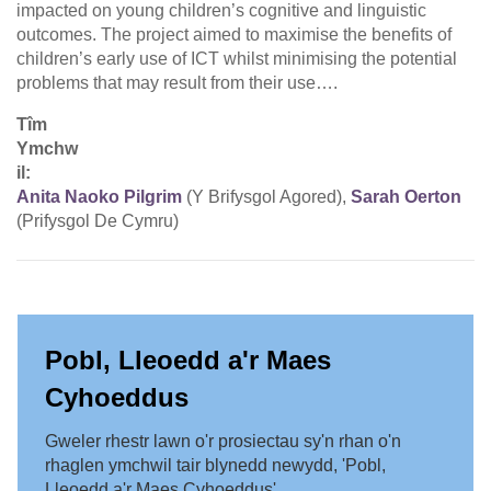
impacted on young children’s cognitive and linguistic
outcomes. The project aimed to maximise the benefits of
children’s early use of ICT whilst minimising the potential
problems that may result from their use….
Tîm
Ymchw
il:
Anita Naoko Pilgrim
(Y Brifysgol Agored),
Sarah Oerton
(Prifysgol De Cymru)
Pobl, Lleoedd a'r Maes
Cyhoeddus
Gweler rhestr lawn o'r prosiectau sy'n rhan o'n
rhaglen ymchwil tair blynedd newydd, 'Pobl,
Lleoedd a'r Maes Cyhoeddus'.