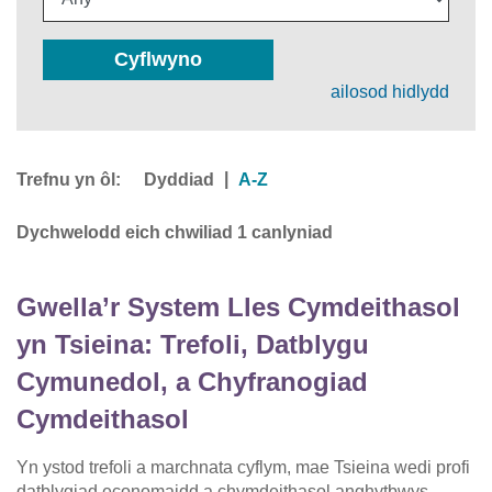
Cyflwyno
ailosod hidlydd
Trefnu yn ôl:
|
Dyddiad
A-Z
Dychwelodd eich chwiliad 1 canlyniad
Gwella’r System Lles Cymdeithasol
yn Tsieina: Trefoli, Datblygu
Cymunedol, a Chyfranogiad
Cymdeithasol
Yn ystod trefoli a marchnata cyflym, mae Tsieina wedi profi
datblygiad economaidd a chymdeithasol anghytbwys –