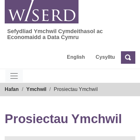
Skip
to
content
Sefydliad Ymchwil Cymdeithasol ac
Sefydliad Ymchwil Cymdeithasol ac Econom
Economaidd a Data Cymru
English
Cysylltu
Chw
Chwilio
Breadcrumb
Hafan
Ymchwil
Prosiectau Ymchwil
Prosiectau Ymchwil