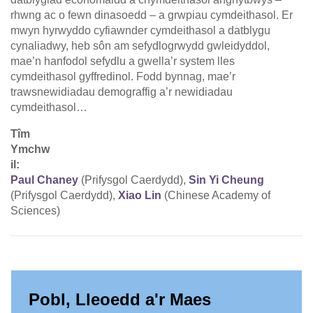
rhwng ac o fewn dinasoedd – a grwpiau cymdeithasol. Er
mwyn hyrwyddo cyfiawnder cymdeithasol a datblygu
cynaliadwy, heb sôn am sefydlogrwydd gwleidyddol,
mae’n hanfodol sefydlu a gwella’r system lles
cymdeithasol gyffredinol. Fodd bynnag, mae’r
trawsnewidiadau demograffig a’r newidiadau
cymdeithasol…
Tîm
Ymchw
il:
Paul Chaney
(Prifysgol Caerdydd),
Sin Yi Cheung
(Prifysgol Caerdydd),
Xiao Lin
(Chinese Academy of
Sciences)
Pobl, Lleoedd a'r Maes