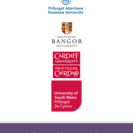
Hygyrchedd
Swyddi
Polisïau i Gefnogi’r