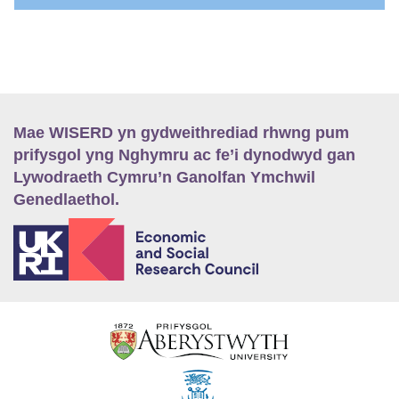
Mae WISERD yn gydweithrediad rhwng pum
prifysgol yng Nghymru ac fe’i dynodwyd gan
Lywodraeth Cymru’n Ganolfan Ymchwil
Genedlaethol.
E