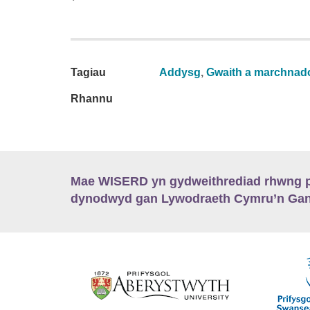
Tagiau
Addysg
,
Gwaith a marchnado
Rhannu
Mae WISERD yn gydweithrediad rhwng pu
dynodwyd gan Lywodraeth Cymru’n Gano