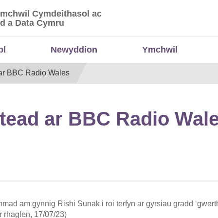
Ymchwil Cymdeithasol ac
 Ymchwil Cymdeithasol ac Economaidd a Data
d a Data Cymru
bl
Newyddion
Ymchwil
 ar BBC Radio Wales
stead ar BBC Radio Wal
d am gynnig Rishi Sunak i roi terfyn ar gyrsiau gradd ‘gwerth 
r rhaglen, 17/07/23)