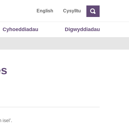
 Cymru
English
Cysylltu
Chwilio
Chwilio
Cyhoeddiadau
Digwyddiadau
es
isel’.