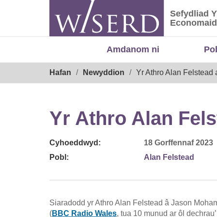
Skip
Sefydliad 
to
Sefydliad
Economaid
content
Amdanom ni
Po
Breadcrumb
Hafan
Newyddion
Yr Athro Alan Felstead
Yr Athro Alan Fel
Cyhoeddwyd:
18 Gorffennaf 2023
Pobl:
Alan Felstead
Siaradodd yr Athro Alan Felstead â Jason Mohamma
(
BBC Radio Wales
, tua 10 munud ar ôl dechrau’