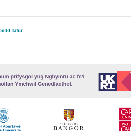
edd llafur
m prifysgol yng Nghymru ac fe’i
lfan Ymchwil Genedlaethol.