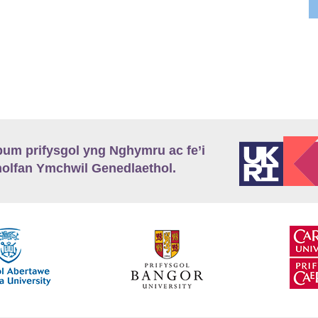
m prifysgol yng Nghymru ac fe’i
lfan Ymchwil Genedlaethol.