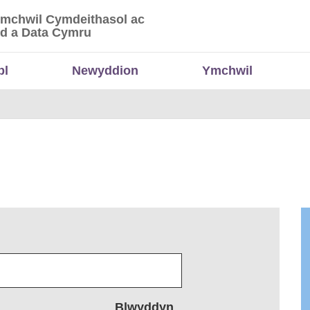
Ymchwil Cymdeithasol ac
 Ymchwil Cymdeithasol ac Economaidd a Data
d a Data Cymru
bl
Newyddion
Ymchwil
Blwyddyn