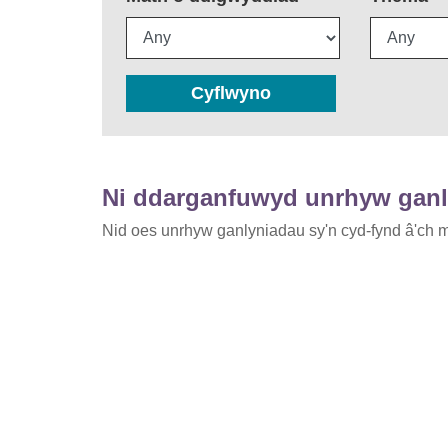
Cyflwyno
Ni ddarganfuwyd unrhyw gan
Nid oes unrhyw ganlyniadau sy'n cyd-fynd â'ch m