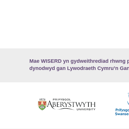
Mae WISERD yn gydweithrediad rhwng pu
dynodwyd gan Lywodraeth Cymru’n Gano