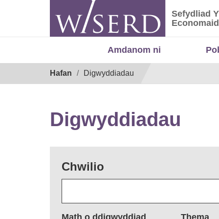
Skip
Sefydliad 
to
Sefydliad
Economaid
content
Amdanom ni
Po
Breadcrumb
Hafan
Digwyddiadau
Digwyddiadau
Chwilio
Math o ddigwyddiad
Thema