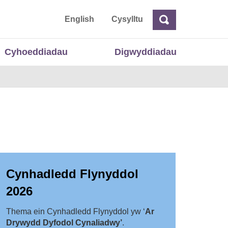
 Cymru
English
Cysylltu
Chwilio
Chwilio
Cyhoeddiadau
Digwyddiadau
Cynhadledd Flynyddol
2026
Thema ein Cynhadledd Flynyddol yw ‘
Ar
Drywydd Dyfodol Cynaliadwy’
.