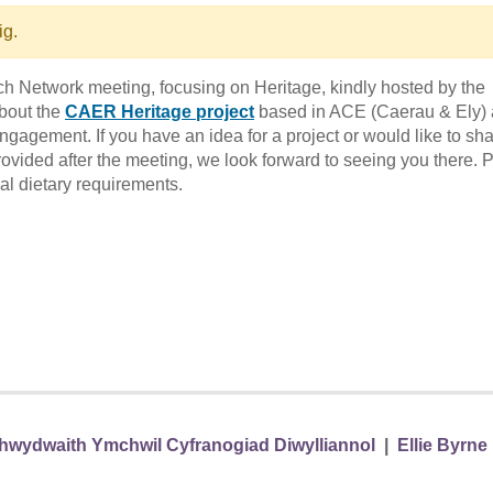
ig.
rch Network meeting, focusing on Heritage, kindly hosted by the
about the
CAER Heritage project
based in ACE (Caerau & Ely) 
ngagement. If you have an idea for a project or would like to sh
ovided after the meeting, we look forward to seeing you there. 
al dietary requirements.
hwydwaith Ymchwil Cyfranogiad Diwylliannol
|
Ellie Byrne