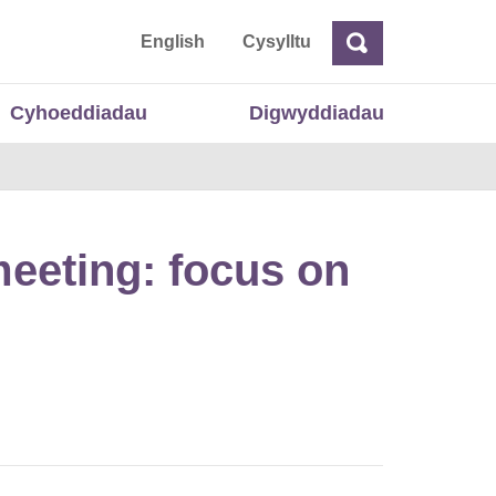
 Cymru
English
Cysylltu
Chwilio
Chwilio
Cyhoeddiadau
Digwyddiadau
meeting: focus on