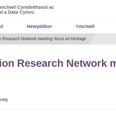
Ymchwil Cymdeithasol ac
 Ymchwil Cymdeithasol ac Economaidd a Data
d a Data Cymru
bl
Newyddion
Ymchwil
ion Research Network meeting: focus on heritage
ation Research Network 
edig