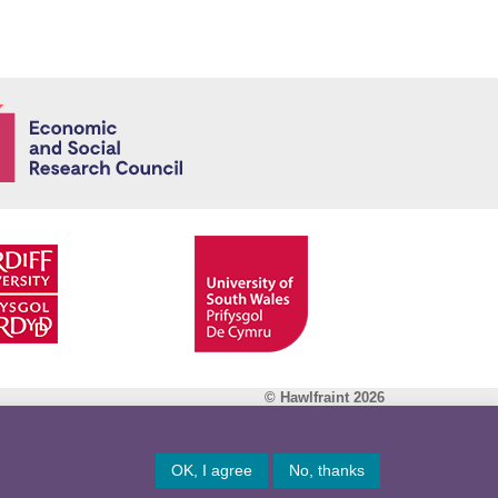
Economic and
© Hawlfraint 2026
Facebook
OK, I agree
No, thanks