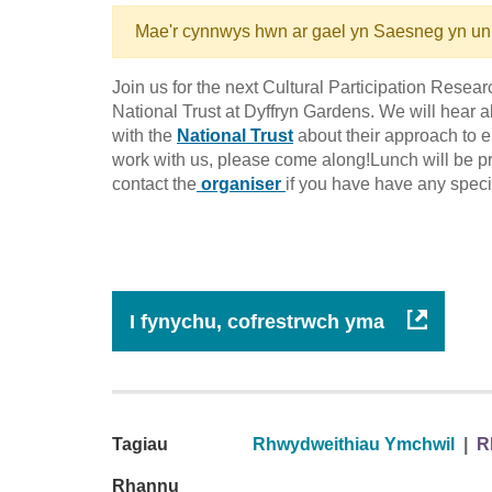
Mae'r cynnwys hwn ar gael yn Saesneg yn un
Join us for the next Cultural Participation Resea
National Trust at Dyffryn Gardens. We will hear 
with the
National Trust
about their approach to e
work with us, please come along!Lunch will be pr
contact the
organiser
if you have have any speci
I fynychu, cofrestrwch yma
Tagiau
Rhwydweithiau Ymchwil
|
R
Rhannu