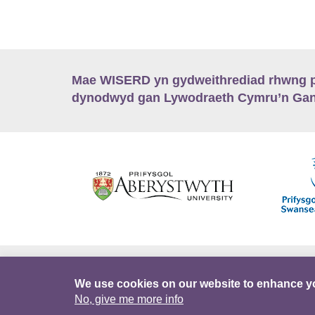
Mae WISERD yn gydweithrediad rhwng pu
dynodwyd gan Lywodraeth Cymru’n Gano
Hygyrchedd
Swyddi
Polisïau i Gefnogi
We use cookies on our website to enhance y
No, give me more info
DataPortal
Intranet