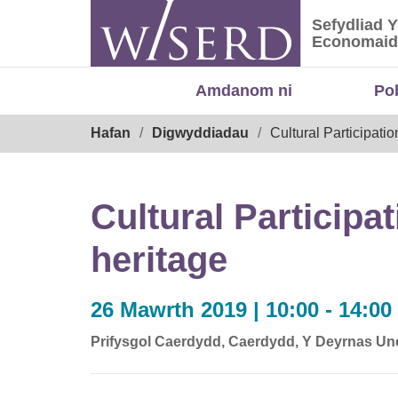
Skip
Sefydliad 
to
Sefydliad
Economaid
content
Amdanom ni
Po
Breadcrumb
Hafan
Digwyddiadau
Cultural Participat
Cultural Particip
heritage
26 Mawrth 2019 | 10:00 - 14:00
Prifysgol Caerdydd, Caerdydd, Y Deyrnas Un