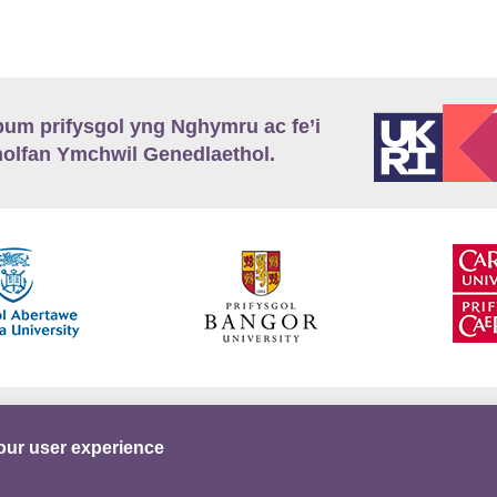
m prifysgol yng Nghymru ac fe’i
lfan Ymchwil Genedlaethol.
’r
Preifatrwydd
Telerau ac Amodau
Twitter
our user experience