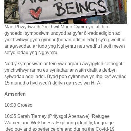
Mae Rhwydwaith Ymchwil Mudo Cymru yn falch o
gyhoeddi symposiwm undydd ar gyfer ôl-raddedigion ac
ymchwilwyr gyrfa gynnar (hunan-ddiffiniedig) sy’n gweithio
ar agweddau ar fudo yng Nghymru neu wedi’u lleoli mewn
sefydliadau yng Nghymru.
Nod y symposiwm ar-lein yw darparu awyrgylch cefnogol i
ymchwilwyr rannu eu syniadau ar waith drafft a derbyn
sylwadau adeiladol. Bydd pob cyfrannwr yn rhoi cyflwyniad
15 munud o hyd wedi’i ddilyn gan sesiwn H+A.
Amserlen
10:00 Croeso
10:05 Sarah Tierney (Prifysgol Abertawe) ‘Refugee
Women and Welshness: Exploring identity, language
ideology and experience pre and during the Covid-19