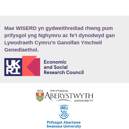
Mae WISERD yn gydweithrediad rhwng pum
prifysgol yng Nghymru ac fe’i dynodwyd gan
Lywodraeth Cymru’n Ganolfan Ymchwil
Genedlaethol.
E