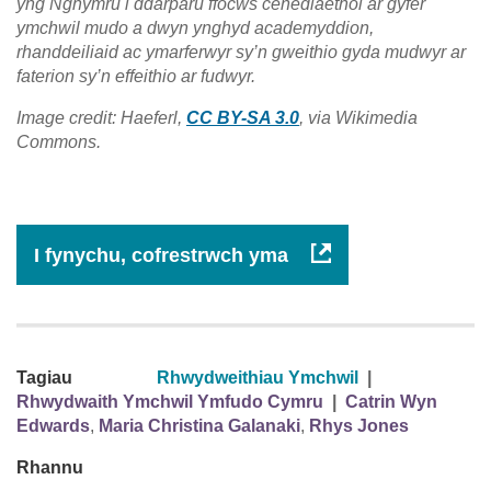
yng Nghymru i ddarparu ffocws cenedlaethol ar gyfer
ymchwil mudo a dwyn ynghyd academyddion,
rhanddeiliaid ac ymarferwyr sy’n gweithio gyda mudwyr ar
faterion sy’n effeithio ar fudwyr.
Image credit: Haeferl,
CC BY-SA 3.0
, via Wikimedia
Commons.
I fynychu, cofrestrwch yma
Tagiau
Rhwydweithiau Ymchwil
|
Rhwydwaith Ymchwil Ymfudo Cymru
|
Catrin Wyn
Edwards
,
Maria Christina Galanaki
,
Rhys Jones
Rhannu