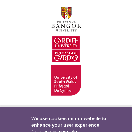
Hygyrchedd
Swyddi
Polisïau i Gefnogi’r
We use cookies on our website to
enhance your user experience
Preifatrwydd
Telerau ac Amodau
Twitter
No, give me more info