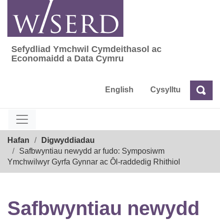
Skip
to
content
Sefydliad Ymchwil Cymdeithasol ac
Sefydliad Ymchwil Cymdeithasol ac Econom
Economaidd a Data Cymru
English
Cysylltu
Chw
Chwilio
Breadcrumb
Hafan
Digwyddiadau
Safbwyntiau newydd ar fudo: Symposiwm
Ymchwilwyr Gyrfa Gynnar ac Ôl-raddedig Rhithiol
Safbwyntiau newydd