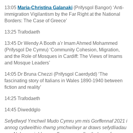
13:05
Maria-Christina Galanaki
(Prifysgol Bangor) ‘Anti-
immigration Vigilantism by the Far Right at the National
Borders: The Case of Greece’
13:25 Trafodaeth
13:45 Dr Wendy A Booth a’r Imam Ahmed Mohammed
(Prifysgol De Cymru) ‘Community Cohesion, Migration,
and the Role of Mosques in Cardiff: The Views of Imams
and Mosque Leaders’
14:05 Dr Bruna Chezzi (Prifysgol Caerdydd) ‘The
fascinating story of Italians in Wales 1890-1940 between
fiction and reality’
14:25 Trafodaeth
14:45 Diweddglo
Sefydlwyd Ymchwil Mudo Cymru ym mis Gorffennaf 2021 i
annog cydweithio rhwng ymchwilwyr ar draws sefydliadau