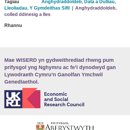
Tagiau
Anghydraddoldeb
,
Data a Dulliau
,
Lleoliadau
,
Y Gymdeithas Sifil
|
Anghydraddoldeb,
colled ddinesig a lles
Rhannu
Mae WISERD yn gydweithrediad rhwng pum
prifysgol yng Nghymru ac fe’i dynodwyd gan
Lywodraeth Cymru’n Ganolfan Ymchwil
Genedlaethol.
E