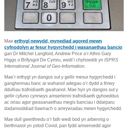
Mae
erthygl newydd, mynediad agored mewn
cyfnodolyn ar fesur hygyrchedd i wasanaethau bancio
gan Dr Mitchel Langford, Andrew Price a’r Athro Gary
Higgs o Brifysgol De Cymru, wedi’i chyhoeddi yn
ISPRS
International Journal of Geo-Information.
Mae’r erthygl yn dangos sut y gellir mesur hygyrchedd i
ganghennau banc ar wahanol adegau o’r dydd a thrwy
ddulliau trafnidiaeth gwahanol. Mae hyn yn dangos sut y
gellir cyfuno cynnwys amserlenni trafnidiaeth gyhoeddus
ac oriau agor gwasanaethau megis banciau i ddarparu
dadansoddiad llawnach o amrywiadau mewn hygyrchedd.
Mae dull gweithredu o’r fath wedi bod yn arbennig o
berthnasol yn ystod Covid, pan fydd amseroedd agor