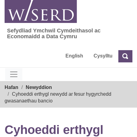
Skip
to
content
Sefydliad Ymchwil Cymdeithasol ac
Sefydliad Ymchwil Cymdeithasol ac Econom
Economaidd a Data Cymru
English
Cysylltu
Chw
Chwilio
Breadcrumb
Hafan
Newyddion
Cyhoeddi erthygl newydd ar fesur hygyrchedd
gwasanaethau bancio
Cyhoeddi erthygl