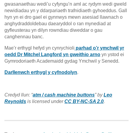
gwasanaethau wedi’u cyfyngu’n aml ac rydym wedi gweld
newidiadau yn y ddarpariaeth trafnidiaeth gyhoeddus. Gall
hyn yn ei dro gael ei gynnwys mewn asesiad llawnach o
anghydraddoldebau daearyddol o ran mynediad at
gyfleusterau yn dilyn rowndiau diweddar o gau
canghennau banc.
Mae’r erthygl hefyd yn cynrychioli
parhad o’r ymchwil yr
oedd Dr Mitchel Langford yn gweithio arno
yn ystod ei
Gymrodoriaeth Academaidd gydag Ymchwil y Senedd.
Darllenwch erthygl y cyfnodolyn
.
Credyd llun: “
atm / cash machine buttons
” by
Leo
Reynolds
is licensed under
CC BY-NC-SA 2.0
.