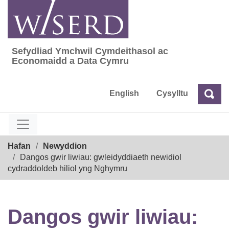
Skip
to
content
Sefydliad Ymchwil Cymdeithasol ac
Sefydliad Ymchwil Cymdeithasol ac Econom
Economaidd a Data Cymru
English
Cysylltu
Chw
Chwilio
Breadcrumb
Hafan
Newyddion
Dangos gwir liwiau: gwleidyddiaeth newidiol
cydraddoldeb hiliol yng Nghymru
Dangos gwir liwiau: