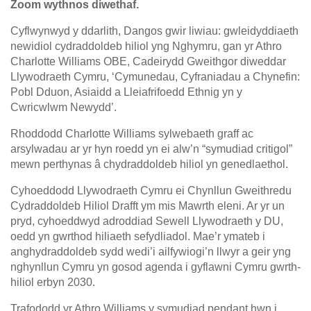
Zoom wythnos diwethaf.
Cyflwynwyd y ddarlith, Dangos gwir liwiau: gwleidyddiaeth
newidiol cydraddoldeb hiliol yng Nghymru, gan yr Athro
Charlotte Williams OBE, Cadeirydd Gweithgor diweddar
Llywodraeth Cymru, ‘Cymunedau, Cyfraniadau a Chynefin:
Pobl Dduon, Asiaidd a Lleiafrifoedd Ethnig yn y
Cwricwlwm Newydd’.
Rhoddodd Charlotte Williams sylwebaeth graff ac
arsylwadau ar yr hyn roedd yn ei alw’n “symudiad critigol”
mewn perthynas â chydraddoldeb hiliol yn genedlaethol.
Cyhoeddodd Llywodraeth Cymru ei Chynllun Gweithredu
Cydraddoldeb Hiliol Drafft ym mis Mawrth eleni. Ar yr un
pryd, cyhoeddwyd adroddiad Sewell Llywodraeth y DU,
oedd yn gwrthod hiliaeth sefydliadol. Mae’r ymateb i
anghydraddoldeb sydd wedi’i ailfywiogi’n llwyr a geir yng
nghynllun Cymru yn gosod agenda i gyflawni Cymru gwrth-
hiliol erbyn 2030.
Trafododd yr Athro Williams y symudiad pendant hwn i