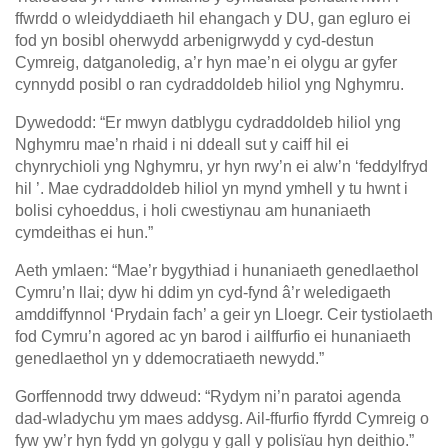
ffwrdd o wleidyddiaeth hil ehangach y DU, gan egluro ei
fod yn bosibl oherwydd arbenigrwydd y cyd-destun
Cymreig, datganoledig, a’r hyn mae’n ei olygu ar gyfer
cynnydd posibl o ran cydraddoldeb hiliol yng Nghymru.
Dywedodd: “Er mwyn datblygu cydraddoldeb hiliol yng
Nghymru mae’n rhaid i ni ddeall sut y caiff hil ei
chynrychioli yng Nghymru, yr hyn rwy’n ei alw’n ‘feddylfryd
hil ’. Mae cydraddoldeb hiliol yn mynd ymhell y tu hwnt i
bolisi cyhoeddus, i holi cwestiynau am hunaniaeth
cymdeithas ei hun.”
Aeth ymlaen: “Mae’r bygythiad i hunaniaeth genedlaethol
Cymru’n llai; dyw hi ddim yn cyd-fynd â’r weledigaeth
amddiffynnol ‘Prydain fach’ a geir yn Lloegr. Ceir tystiolaeth
fod Cymru’n agored ac yn barod i ailffurfio ei hunaniaeth
genedlaethol yn y ddemocratiaeth newydd.”
Gorffennodd trwy ddweud: “Rydym ni’n paratoi agenda
dad-wladychu ym maes addysg. Ail-ffurfio ffyrdd Cymreig o
fyw yw’r hyn fydd yn golygu y gall y polisïau hyn deithio.”