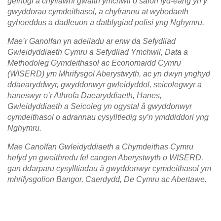
gefnogi a chyflawni gwaith ymchwil o safon fyd-eang yn y
gwyddorau cymdeithasol, a chyfrannu at wybodaeth
gyhoeddus a dadleuon a datblygiad polisi yng Nghymru.
Mae’r Ganolfan yn adeiladu ar enw da Sefydliad
Gwleidyddiaeth Cymru a Sefydliad Ymchwil, Data a
Methodoleg Gymdeithasol ac Economaidd Cymru
(WISERD) ym Mhrifysgol Aberystwyth, ac yn dwyn ynghyd
ddaearyddwyr, gwyddonwyr gwleidyddol, seicolegwyr a
haneswyr o’r Athrofa Daearyddiaeth, Hanes,
Gwleidyddiaeth a Seicoleg yn ogystal â gwyddonwyr
cymdeithasol o adrannau cysylltiedig sy’n ymddiddori yng
Nghymru.
Mae Canolfan Gwleidyddiaeth a Chymdeithas Cymru
hefyd yn gweithredu fel cangen Aberystwyth o WISERD,
gan ddarparu cysylltiadau â gwyddonwyr cymdeithasol ym
mhrifysgolion Bangor, Caerdydd, De Cymru ac Abertawe.