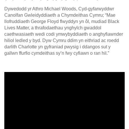
Dywedodd yr Athro Michael Woods, Cyd-gyfarwyddwr
Canolfan Gwleidyddiaeth a Chymdeithas Cymru; “Mae
llofruddiaeth George Floyd flwyddyn yn ôl, mudiad Black
Lives Matter, a thrafodaethau ynghylch gwaddol
caethwasiaeth wedi codi ymwybyddiaeth o anghyfiawnder
hiliol ledled y byd. Dyw Cymru ddim yn eithriad ac roedd
darlith Charlotte yn gyfraniad pwysig i ddangos sut y
gallwn ffurfio cymdeithas sy’n fwy cyfiawn o ran hil.”