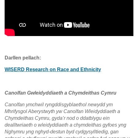
Darllen pellach:
WISERD Research on Race and Ethnicity
Canolfan Gwleidyddiaeth a Chymdeithas Cymru
Canolfan ymchwil ryngddisgyblaethol newydd ym
Mhrifysgol Aberystwyth yw Canolfan Wleidyddiaeth a
Chymdeithas Cymru, gyda’r nod o ddatblygu ein
dealltwriaeth o wleidyddiaeth a chymdeithas gyfoes yng
Nghymru yng nghyd-destun byd cydgysylltiedig, gan