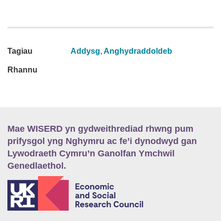
Tagiau
Addysg
,
Anghydraddoldeb
Rhannu
Mae WISERD yn gydweithrediad rhwng pum
prifysgol yng Nghymru ac fe’i dynodwyd gan
Lywodraeth Cymru’n Ganolfan Ymchwil
Genedlaethol.
E