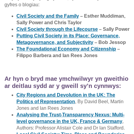
gyfres o blogiau:
Civil Society and the Family
– Esther Muddiman,
Sally Power and Chris Taylor
Civil Society through the Lifecourse
– Sally Power
Putting Civil Society in its Place: Governance,
Metagovernance, and Subjectivity
– Bob Jessop
The Foundational Economy and Citizenship
–
Filippo Barbera and Ian Rees Jones
Ar hyn o bryd mae ymchwilwyr yn gweithio
ar deitlau sydd ar y gweill sy’n cynnwys:
City Regions and Devolution in the UK: The
Politics of Representation
, By David Beel, Martin
Jones and Ian Rees Jones
Analysing the Trust-Transparency Nexus: Multi-
level governance in the UK, France & Germany
,
Authors: Professor Alistair Cole and Dr Ian Stafford.