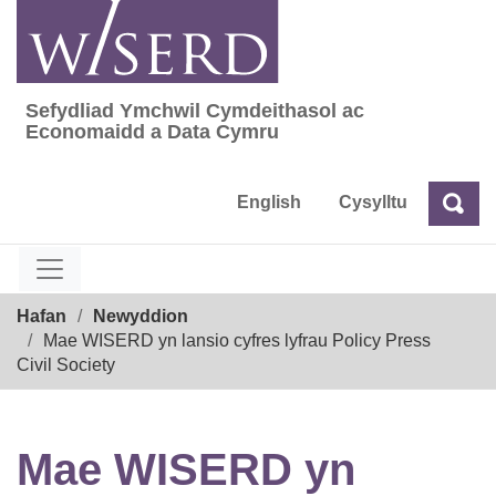
Skip
to
content
Sefydliad Ymchwil Cymdeithasol ac
Sefydliad Ymchwil Cymdeithasol ac Econom
Economaidd a Data Cymru
English
Cysylltu
Chw
Chwilio
Breadcrumb
Hafan
Newyddion
Mae WISERD yn lansio cyfres lyfrau Policy Press
Civil Society
Mae WISERD yn