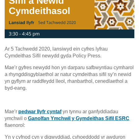
Ar 5 Tachwedd 2020, lansiwyd ein cyfres lyfrau
Cymdeithas Sifil newydd gyda Policy Press.
Mae’r gyfres newydd hon yn darparu safbwyntiau cymharol
a rhyngddisgyblaethol ar natur cymdeithas sifil sy’n newid
yn gyflym ar raddfeydd lleol, rhanbarthol, cenedlaethol a
byd-eang.
Mae’r
pedwar llyfr cyntaf
yn tynnu ar ganfyddiadau
ymchwil o
Ganolfan Ymchwil y Gymdeithas Sifil ESRC
flaenorol:
Yn y cyfnod cyn y digwyddiad, cyhoeddodd yr awduron