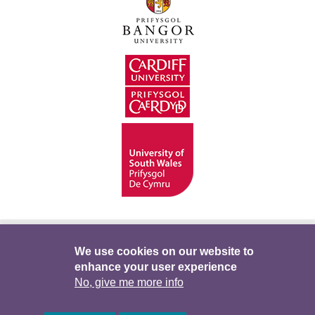
Hygyrchedd
Swyddi
Polisïau i Gefnogi’r
We use cookies on our website to
enhance your user experience
Preifatrwydd
Telerau ac Amodau
Twitter
No, give me more info
Facebook
DataPortal
Intranet