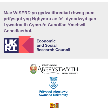
Mae WISERD yn gydweithrediad rhwng pum
prifysgol yng Nghymru ac fe’i dynodwyd gan
Lywodraeth Cymru’n Ganolfan Ymchwil
Genedlaethol.
E