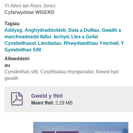
Yr Athro Ian Rees Jones
Cyfarwyddwr WISERD
Tagiau
Addysg
,
Anghydraddoldeb
,
Data a Dulliau
,
Gwaith a
marchnadoedd llafur
,
Iechyd, Lles a Gofal
Cymdeithasol
,
Lleoliadau
,
Rhwydweithiau Ymchwil
,
Y
Gymdeithas Sifil
Allweddeiri
au
Cymdeithas sifil, Cysylltiadau rhyngwladol, Newid byd
gwaith
Gweld y ffeil
Maint ffeil:
2.29 MB