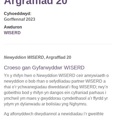
Argraffiad 20
Cyhoeddwyd:
Gorffennaf 2023
Awduron
WISERD
Newyddion WISERD
, Argraffiad 20
Croeso gan Gyfarwyddwr WISERD
Yn y rhifyn hwn o Newyddion WISERD ceir amrywiaeth o
newyddion o bob rhan o sefydliadau partner WISERD a
rhai o’r ychwanegiadau diweddaraf i flog WISERD; rwy’n
gobeithio bod y rhifyn yn dangos ein cyfraniad parhaus i
ymchwil ym maes y gwyddorau cymdeithasol a’r ffyrdd yr
ydym yn dylanwadu ar bolisïau yng Nghymru.
Ag aflonyddwch diwydiannol a newidiadau i’r gweithle