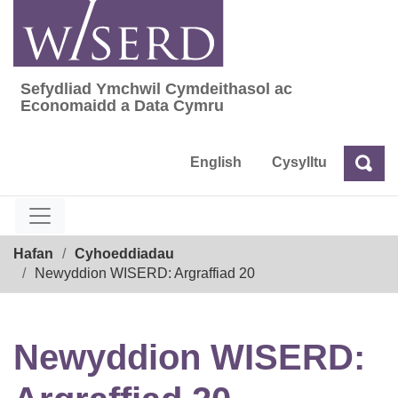
Skip
to
content
Sefydliad Ymchwil Cymdeithasol ac
Sefydliad Ymchwil Cymdeithasol ac Econom
Economaidd a Data Cymru
English
Cysylltu
Chw
Chwilio
Breadcrumb
Hafan
Cyhoeddiadau
Newyddion WISERD: Argraffiad 20
Newyddion WISERD: