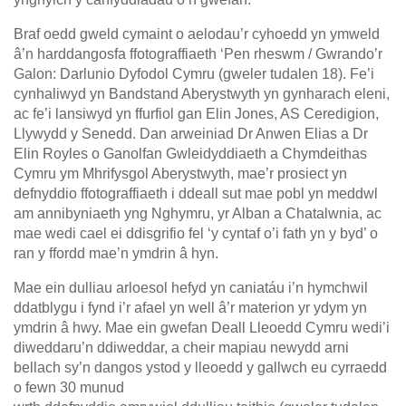
Braf oedd gweld cymaint o aelodau’r cyhoedd yn ymweld
â’n harddangosfa ffotograffiaeth ‘Pen rheswm / Gwrando’r
Galon: Darlunio Dyfodol Cymru (gweler tudalen 18). Fe’i
cynhaliwyd yn Bandstand Aberystwyth yn gynharach eleni,
ac fe’i lansiwyd yn ffurfiol gan Elin Jones, AS Ceredigion,
Llywydd y Senedd. Dan arweiniad Dr Anwen Elias a Dr
Elin Royles o Ganolfan Gwleidyddiaeth a Chymdeithas
Cymru ym Mhrifysgol Aberystwyth, mae’r prosiect yn
defnyddio ffotograffiaeth i ddeall sut mae pobl yn meddwl
am annibyniaeth yng Nghymru, yr Alban a Chatalwnia, ac
mae wedi cael ei ddisgrifio fel ‘y cyntaf o’i fath yn y byd’ o
ran y ffordd mae’n ymdrin â hyn.
Mae ein dulliau arloesol hefyd yn caniatáu i’n hymchwil
ddatblygu i fynd i’r afael yn well â’r materion yr ydym yn
ymdrin â hwy. Mae ein gwefan Deall Lleoedd Cymru wedi’i
diweddaru’n ddiweddar, a cheir mapiau newydd arni
bellach sy’n dangos ystod y lleoedd y gallwch eu cyrraedd
o fewn 30 munud