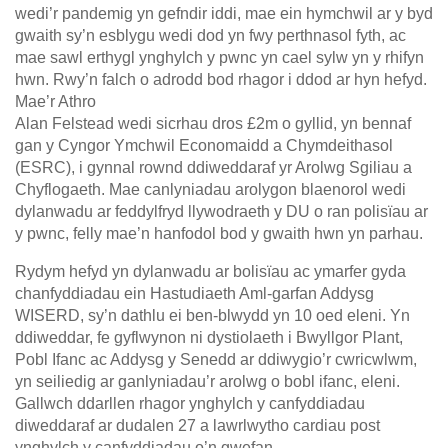
wedi’r pandemig yn gefndir iddi, mae ein hymchwil ar y byd
gwaith sy’n esblygu wedi dod yn fwy perthnasol fyth, ac
mae sawl erthygl ynghylch y pwnc yn cael sylw yn y rhifyn
hwn. Rwy’n falch o adrodd bod rhagor i ddod ar hyn hefyd.
Mae’r Athro
Alan Felstead wedi sicrhau dros £2m o gyllid, yn bennaf
gan y Cyngor Ymchwil Economaidd a Chymdeithasol
(ESRC), i gynnal rownd ddiweddaraf yr Arolwg Sgiliau a
Chyflogaeth. Mae canlyniadau arolygon blaenorol wedi
dylanwadu ar feddylfryd llywodraeth y DU o ran polisïau ar
y pwnc, felly mae’n hanfodol bod y gwaith hwn yn parhau.
Rydym hefyd yn dylanwadu ar bolisïau ac ymarfer gyda
chanfyddiadau ein Hastudiaeth Aml-garfan Addysg
WISERD, sy’n dathlu ei ben-blwydd yn 10 oed eleni. Yn
ddiweddar, fe gyflwynon ni dystiolaeth i Bwyllgor Plant,
Pobl Ifanc ac Addysg y Senedd ar ddiwygio’r cwricwlwm,
yn seiliedig ar ganlyniadau’r arolwg o bobl ifanc, eleni.
Gallwch ddarllen rhagor ynghylch y canfyddiadau
diweddaraf ar dudalen 27 a lawrlwytho cardiau post
ynghylch y canfyddiadau o’n gwefan.