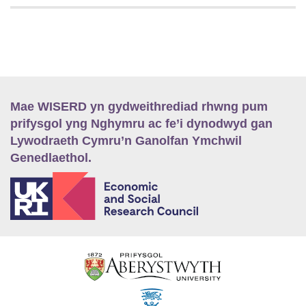
Mae WISERD yn gydweithrediad rhwng pum
prifysgol yng Nghymru ac fe’i dynodwyd gan
Lywodraeth Cymru’n Ganolfan Ymchwil
Genedlaethol.
E