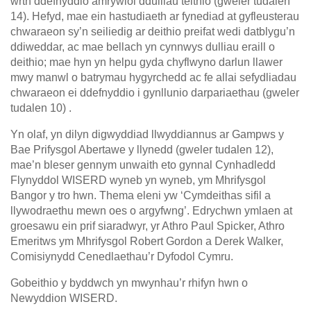
wrth ddefnyddio amrywiol ddulliau teithio (gweler tudalen
14). Hefyd, mae ein hastudiaeth ar fynediad at gyfleusterau
chwaraeon sy’n seiliedig ar deithio preifat wedi datblygu’n
ddiweddar, ac mae bellach yn cynnwys dulliau eraill o
deithio; mae hyn yn helpu gyda chyflwyno darlun llawer
mwy manwl o batrymau hygyrchedd ac fe allai sefydliadau
chwaraeon ei ddefnyddio i gynllunio darpariaethau (gweler
tudalen 10) .
Yn olaf, yn dilyn digwyddiad llwyddiannus ar Gampws y
Bae Prifysgol Abertawe y llynedd (gweler tudalen 12),
mae’n bleser gennym unwaith eto gynnal Cynhadledd
Flynyddol WISERD wyneb yn wyneb, ym Mhrifysgol
Bangor y tro hwn. Thema eleni yw ‘Cymdeithas sifil a
llywodraethu mewn oes o argyfwng’. Edrychwn ymlaen at
groesawu ein prif siaradwyr, yr Athro Paul Spicker, Athro
Emeritws ym Mhrifysgol Robert Gordon a Derek Walker,
Comisiynydd Cenedlaethau’r Dyfodol Cymru.
Gobeithio y byddwch yn mwynhau’r rhifyn hwn o
Newyddion WISERD.