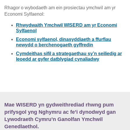
Rhagor o wybodaeth am ein prosiectau ymchwil am yr
Economi Sylfaenol:
Rhwydwaith Ymchwil WISERD am yr Economi
Sylfaenol
Economi sylfaenol, dinasyddiaeth a ffurfiau
newydd o berchenogaeth gyffredin
Cymdeithas sifil a strategaethau sy’n seiliedig ar
leoedd ar gyfer datblygiad cynaliadwy
Mae WISERD yn gydweithrediad rhwng pum
prifysgol yng Nghymru ac fe’i dynodwyd gan
Lywodraeth Cymru’n Ganolfan Ymchwil
Genedlaethol.