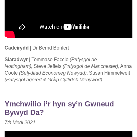
Cadeirydd |
Dr Bernd Bonfert
Siaradwyr |
Tommaso Faccio
(Prifysgol de
Nottingham),
Steve Jeffels
(Prifysgol de Manchester)
, Anna
Coote
(Sefydliad Economeg Newydd)
, Susan Himmelweit
(Prifysgol agored & Grŵp Cyllideb Menywod)
Ymchwilio i’r hyn sy’n Gwneud
Bywyd Da?
7th
Medi
2021