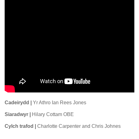
Cadeirydd |
Yr Athro Ian Rees Jones
Siaradwyr |
Hilary Cottam OBE
Cylch trafod |
Charlotte Carpenter and Chris Johnes