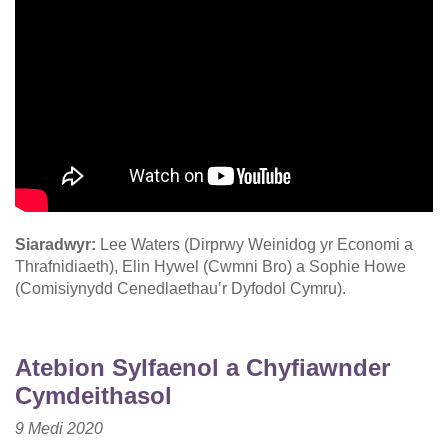
Siaradwyr:
Lee Waters (Dirprwy Weinidog yr Economi a
Thrafnidiaeth), Elin Hywel (Cwmni Bro) a Sophie Howe
(Comisiynydd Cenedlaethau’r Dyfodol Cymru).
Atebion Sylfaenol a Chyfiawnder
Cymdeithasol
9 Medi 2020