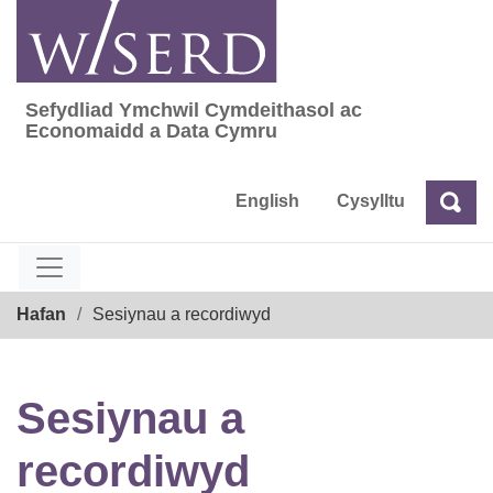
Skip
to
content
Sefydliad Ymchwil Cymdeithasol ac
Sefydliad Ymchwil Cymdeithasol ac Econom
Economaidd a Data Cymru
English
Cysylltu
Chw
Chwilio
Breadcrumb
Hafan
Sesiynau a recordiwyd
Sesiynau a
recordiwyd