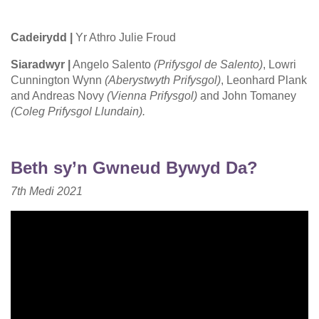
Cadeirydd |
Yr Athro Julie Froud
Siaradwyr |
Angelo Salento
(Prifysgol de Salento)
, Lowri
Cunnington Wynn
(Aberystwyth Prifysgol)
, Leonhard Plank
and Andreas Novy
(Vienna Prifysgol)
and John Tomaney
(Coleg Prifysgol Llundain).
Beth sy’n Gwneud Bywyd Da?
7th
Medi
2021