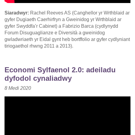
Siaradwyr:
Rachel Reeves AS (Canghellor yr Wrthblaid ar
gyfer Dugiaeth Caerhirfryn a Gweinidog yr Wrthblaid ar
gyfer Swyddfa’r Cabinet) a Fabrizio Barca (cydlynydd
Forum Disuguaglianze e Diversità a gweinidog
gwladwriaeth yr Eidal gynt heb bortffolio ar gyfer cydlyniant
tiriogaethol rhwng 2011 a 2013).
Economi Sylfaenol 2.0: adeiladu
dyfodol cynaliadwy
8 Medi 2020