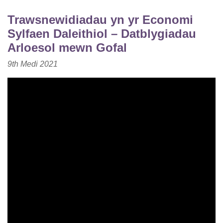
Trawsnewidiadau yn yr Economi
Sylfaen Daleithiol – Datblygiadau
Arloesol mewn Gofal
9th
Medi
2021