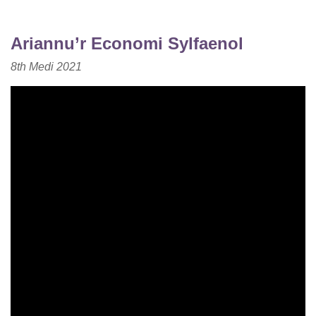
Ariannu’r Economi Sylfaenol
8th
Medi
2021