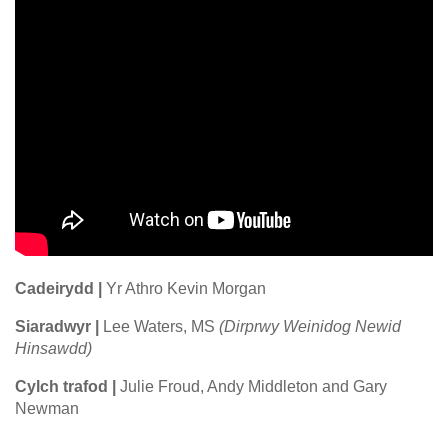
Cadeirydd |
Yr Athro Kevin Morgan
Siaradwyr |
Lee Waters, MS
(Dirprwy Weinidog Newid
Hinsawdd)
Cylch trafod |
Julie Froud, Andy Middleton and Gary
Newman