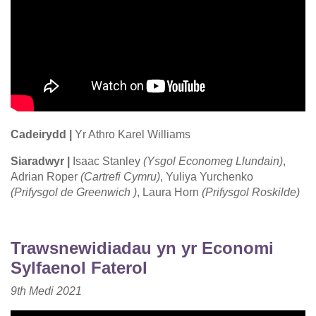
Cadeirydd |
Yr Athro Karel Williams
Siaradwyr |
Isaac Stanley
(Ysgol Economeg Llundain)
,
Adrian Roper
(Cartrefi Cymru)
, Yuliya Yurchenko
(Prifysgol de Greenwich )
, Laura Horn
(Prifysgol Roskilde)
Trawsnewidiadau yn yr Economi
Sylfaenol Faterol
9th
Medi
2021