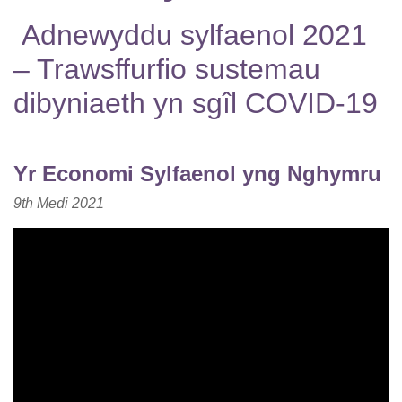
Adnewyddu sylfaenol 2021
– Trawsffurfio sustemau
dibyniaeth yn sgîl COVID-19
Yr Economi Sylfaenol yng Nghymru
9th
Medi
2021