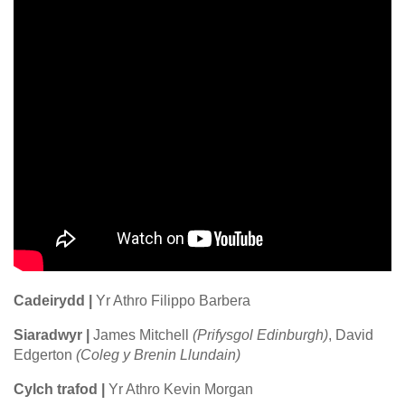
Cadeirydd |
Yr Athro Filippo Barbera
Siaradwyr |
James Mitchell
(Prifysgol Edinburgh)
, David
Edgerton
(Coleg y Brenin Llundain)
Cylch trafod |
Yr Athro Kevin Morgan