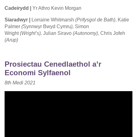
Cadeirydd |
Yr Athro Kevin Morgan
Siaradwyr |
Lorraine Whitmarsh
(Prifysgol de Bath)
, Katie
Palmer
(
Synnwyr Bwyd Cymru
),
Simon
Wright
(Wright’s),
Julian Siravo
(Autonomy),
Chris Jofeh
(Arup)
Prosiectau Cenedlaethol a’r
Economi Sylfaenol
8th
Medi
2021