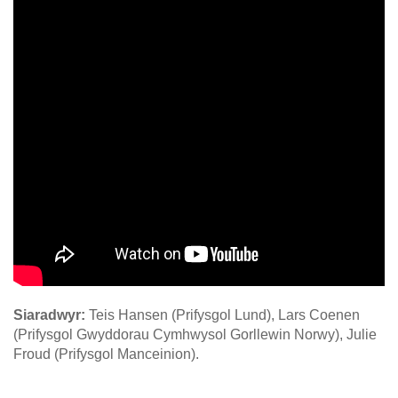
Siaradwyr:
Teis Hansen (Prifysgol Lund), Lars Coenen
(Prifysgol Gwyddorau Cymhwysol Gorllewin Norwy), Julie
Froud (Prifysgol Manceinion).