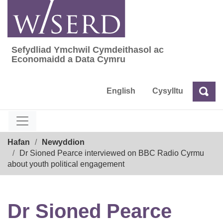
Skip
to
content
Sefydliad Ymchwil Cymdeithasol ac
Sefydliad Ymchwil Cymdeithasol ac Econom
Economaidd a Data Cymru
English
Cysylltu
Chw
Chwilio
Breadcrumb
Hafan
Newyddion
Dr Sioned Pearce interviewed on BBC Radio Cyrmu
about youth political engagement
Dr Sioned Pearce