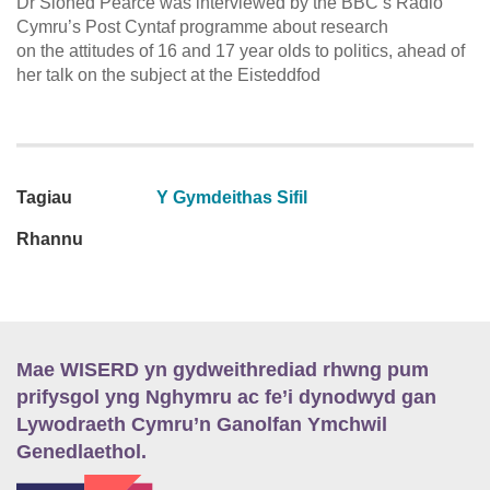
Dr Sioned Pearce was interviewed by the BBC’s Radio
Cymru’s Post Cyntaf programme about research
on the attitudes of 16 and 17 year olds to politics, ahead of
her talk on the subject at the Eisteddfod
Tagiau
Y Gymdeithas Sifil
Rhannu
Mae WISERD yn gydweithrediad rhwng pum
prifysgol yng Nghymru ac fe’i dynodwyd gan
Lywodraeth Cymru’n Ganolfan Ymchwil
Genedlaethol.
E