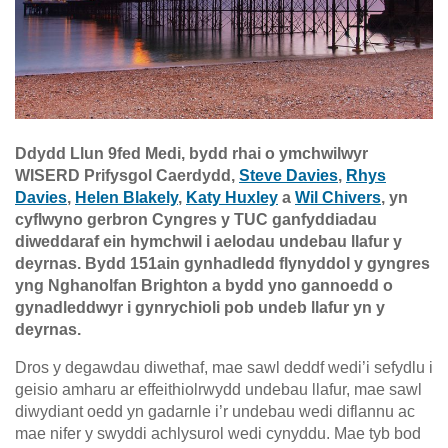
Ddydd Llun 9fed Medi, bydd rhai o ymchwilwyr
WISERD Prifysgol Caerdydd,
Steve Davies
,
Rhys
Davies
,
Helen Blakely
,
Katy Huxley
a
Wil Chivers
, yn
cyflwyno gerbron Cyngres y TUC ganfyddiadau
diweddaraf ein hymchwil i aelodau undebau llafur y
deyrnas. Bydd 151ain gynhadledd flynyddol y gyngres
yng Nghanolfan Brighton a bydd yno gannoedd o
gynadleddwyr i gynrychioli pob undeb llafur yn y
deyrnas.
Dros y degawdau diwethaf, mae sawl deddf wedi’i sefydlu i
geisio amharu ar effeithiolrwydd undebau llafur, mae sawl
diwydiant oedd yn gadarnle i’r undebau wedi diflannu ac
mae nifer y swyddi achlysurol wedi cynyddu. Mae tyb bod