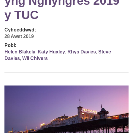
yng Nghyngres 2019
y TUC
Cyhoeddwyd:
28 Awst 2019
Pobl:
Helen Blakely
,
Katy Huxley
,
Rhys Davies
,
Steve
Davies
,
Wil Chivers