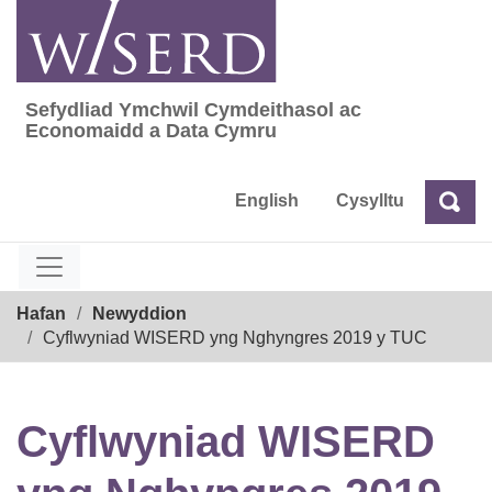
Skip
to
content
Sefydliad Ymchwil Cymdeithasol ac
Sefydliad Ymchwil Cymdeithasol ac Econom
Economaidd a Data Cymru
English
Cysylltu
Chw
Chwilio
Breadcrumb
Hafan
Newyddion
Cyflwyniad WISERD yng Nghyngres 2019 y TUC
Cyflwyniad WISERD