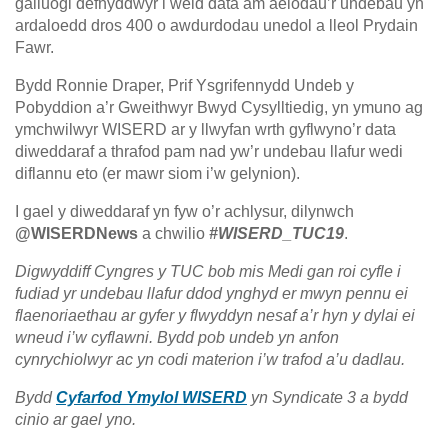
galluogi defnyddwyr i weld data am aelodau’r undebau yn
ardaloedd dros 400 o awdurdodau unedol a lleol Prydain
Fawr.
Bydd Ronnie Draper, Prif Ysgrifennydd Undeb y
Pobyddion a’r Gweithwyr Bwyd Cysylltiedig, yn ymuno ag
ymchwilwyr WISERD ar y llwyfan wrth gyflwyno’r data
diweddaraf a thrafod pam nad yw’r undebau llafur wedi
diflannu eto (er mawr siom i’w gelynion).
I gael y diweddaraf yn fyw o’r achlysur, dilynwch
@WISERDNews
a chwilio
#WISERD_TUC19
.
Digwyddiff Cyngres y TUC bob mis Medi gan roi cyfle i
fudiad yr undebau llafur ddod ynghyd er mwyn pennu ei
flaenoriaethau ar gyfer y flwyddyn nesaf a’r hyn y dylai ei
wneud i’w cyflawni. Bydd pob undeb yn anfon
cynrychiolwyr ac yn codi materion i’w trafod a’u dadlau.
Bydd
Cyfarfod Ymylol WISERD
yn Syndicate 3 a bydd
cinio ar gael yno.