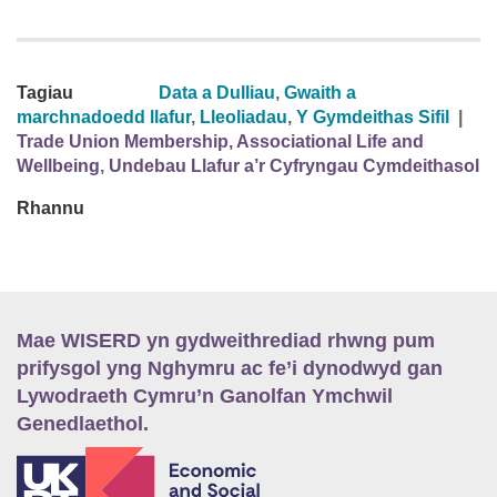
Tagiau
Data a Dulliau
,
Gwaith a
marchnadoedd llafur
,
Lleoliadau
,
Y Gymdeithas Sifil
|
Trade Union Membership, Associational Life and
Wellbeing
,
Undebau Llafur a’r Cyfryngau Cymdeithasol
Rhannu
Mae WISERD yn gydweithrediad rhwng pum
prifysgol yng Nghymru ac fe’i dynodwyd gan
Lywodraeth Cymru’n Ganolfan Ymchwil
Genedlaethol.
E