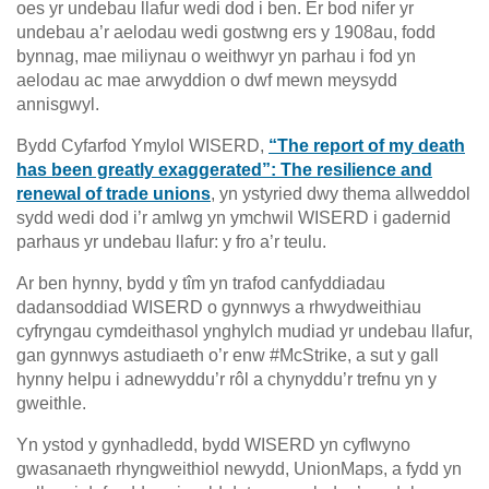
oes yr undebau llafur wedi dod i ben. Er bod nifer yr
undebau a’r aelodau wedi gostwng ers y 1908au, fodd
bynnag, mae miliynau o weithwyr yn parhau i fod yn
aelodau ac mae arwyddion o dwf mewn meysydd
annisgwyl.
Bydd Cyfarfod Ymylol WISERD,
“The report of my death
has been greatly exaggerated”: The resilience and
renewal of trade unions
, yn ystyried dwy thema allweddol
sydd wedi dod i’r amlwg yn ymchwil WISERD i gadernid
parhaus yr undebau llafur: y fro a’r teulu.
Ar ben hynny, bydd y tîm yn trafod canfyddiadau
dadansoddiad WISERD o gynnwys a rhwydweithiau
cyfryngau cymdeithasol ynghylch mudiad yr undebau llafur,
gan gynnwys astudiaeth o’r enw #McStrike, a sut y gall
hynny helpu i adnewyddu’r rôl a chynyddu’r trefnu yn y
gweithle.
Yn ystod y gynhadledd, bydd WISERD yn cyflwyno
gwasanaeth rhyngweithiol newydd, UnionMaps, a fydd yn