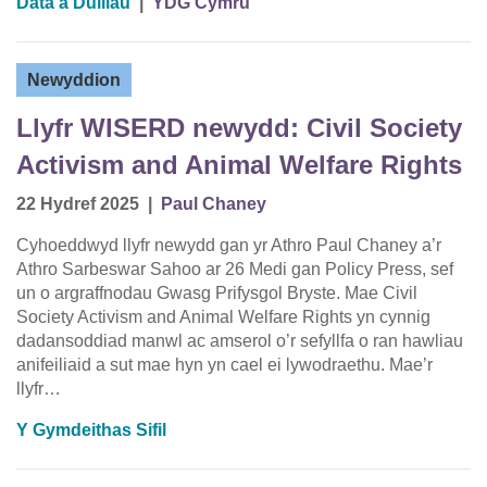
Data a Dulliau
|
YDG Cymru
Newyddion
Llyfr WISERD newydd: Civil Society
Activism and Animal Welfare Rights
22 Hydref 2025
|
Paul Chaney
Cyhoeddwyd llyfr newydd gan yr Athro Paul Chaney a’r
Athro Sarbeswar Sahoo ar 26 Medi gan Policy Press, sef
un o argraffnodau Gwasg Prifysgol Bryste. Mae Civil
Society Activism and Animal Welfare Rights yn cynnig
dadansoddiad manwl ac amserol o’r sefyllfa o ran hawliau
anifeiliaid a sut mae hyn yn cael ei lywodraethu. Mae’r
llyfr…
Y Gymdeithas Sifil