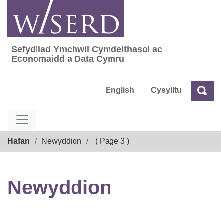
Skip
to
content
Sefydliad Ymchwil Cymdeithasol ac
Sefydliad Ymchwil Cymdeithasol ac Econom
Economaidd a Data Cymru
English
Cysylltu
Chw
Chwilio
Breadcrumb
Hafan
Newyddion
( Page 3 )
Newyddion