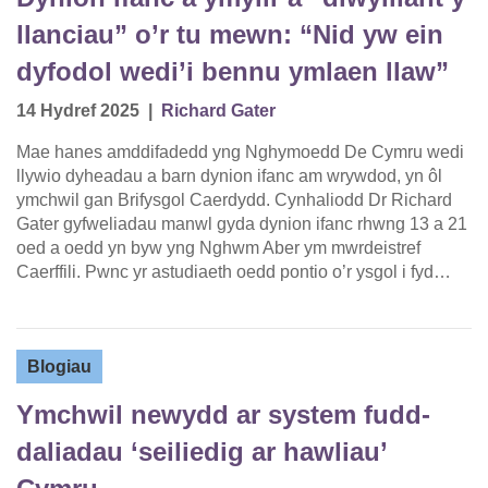
llanciau” o’r tu mewn: “Nid yw ein
dyfodol wedi’i bennu ymlaen llaw”
14 Hydref 2025
|
Richard Gater
Mae hanes amddifadedd yng Nghymoedd De Cymru wedi
llywio dyheadau a barn dynion ifanc am wrywdod, yn ôl
ymchwil gan Brifysgol Caerdydd. Cynhaliodd Dr Richard
Gater gyfweliadau manwl gyda dynion ifanc rhwng 13 a 21
oed a oedd yn byw yng Nghwm Aber ym mwrdeistref
Caerffili. Pwnc yr astudiaeth oedd pontio o’r ysgol i fyd…
Blogiau
Ymchwil newydd ar system fudd-
daliadau ‘seiliedig ar hawliau’