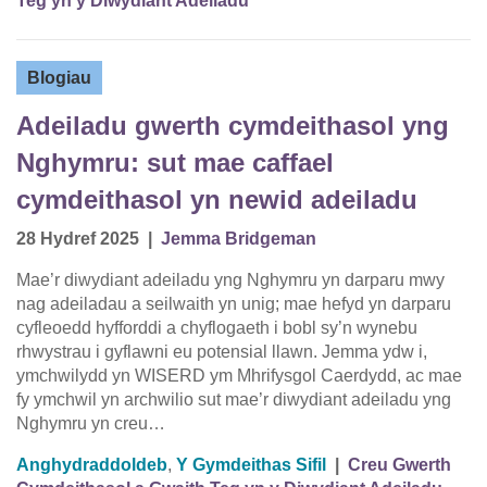
Teg yn y Diwydiant Adeiladu
Blogiau
Adeiladu gwerth cymdeithasol yng
Nghymru: sut mae caffael
cymdeithasol yn newid adeiladu
28 Hydref 2025
|
Jemma Bridgeman
Mae’r diwydiant adeiladu yng Nghymru yn darparu mwy
nag adeiladau a seilwaith yn unig; mae hefyd yn darparu
cyfleoedd hyfforddi a chyflogaeth i bobl sy’n wynebu
rhwystrau i gyflawni eu potensial llawn. Jemma ydw i,
ymchwilydd yn WISERD ym Mhrifysgol Caerdydd, ac mae
fy ymchwil yn archwilio sut mae’r diwydiant adeiladu yng
Nghymru yn creu…
Anghydraddoldeb
,
Y Gymdeithas Sifil
|
Creu Gwerth