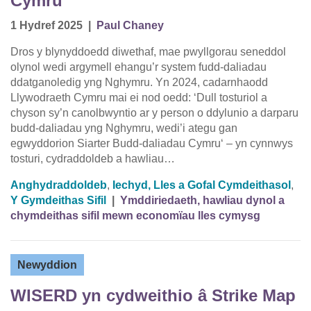
Cymru
1 Hydref 2025
|
Paul Chaney
Dros y blynyddoedd diwethaf, mae pwyllgorau seneddol
olynol wedi argymell ehangu’r system fudd-daliadau
ddatganoledig yng Nghymru. Yn 2024, cadarnhaodd
Llywodraeth Cymru mai ei nod oedd: ‘Dull tosturiol a
chyson sy’n canolbwyntio ar y person o ddylunio a darparu
budd-daliadau yng Nghymru, wedi’i ategu gan
egwyddorion Siarter Budd-daliadau Cymru‘ – yn cynnwys
tosturi, cydraddoldeb a hawliau…
Anghydraddoldeb
,
Iechyd, Lles a Gofal Cymdeithasol
,
Y Gymdeithas Sifil
|
Ymddiriedaeth, hawliau dynol a
chymdeithas sifil mewn economïau lles cymysg
Newyddion
WISERD yn cydweithio â Strike Map