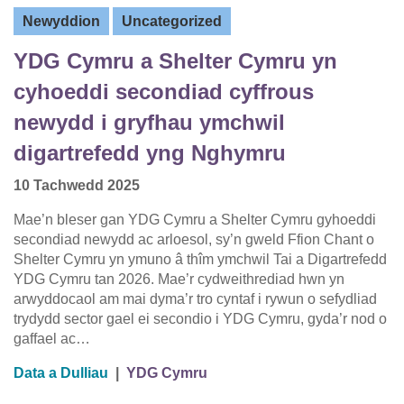
Newyddion
Uncategorized
YDG Cymru a Shelter Cymru yn
cyhoeddi secondiad cyffrous
newydd i gryfhau ymchwil
digartrefedd yng Nghymru
10 Tachwedd 2025
Mae’n bleser gan YDG Cymru a Shelter Cymru gyhoeddi
secondiad newydd ac arloesol, sy’n gweld Ffion Chant o
Shelter Cymru yn ymuno â thîm ymchwil Tai a Digartrefedd
YDG Cymru tan 2026. Mae’r cydweithrediad hwn yn
arwyddocaol am mai dyma’r tro cyntaf i rywun o sefydliad
trydydd sector gael ei secondio i YDG Cymru, gyda’r nod o
gaffael ac…
Data a Dulliau
|
YDG Cymru