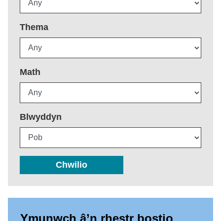
Thema
Math
Blwyddyn
Chwilio
Ymunwch â’n rhestr bostio