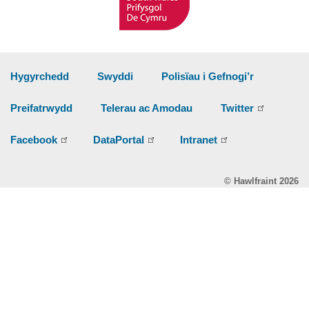
Hygyrchedd
Swyddi
Polisïau i Gefnogi’r
Preifatrwydd
Telerau ac Amodau
Twitter
Facebook
DataPortal
Intranet
© Hawlfraint 2026