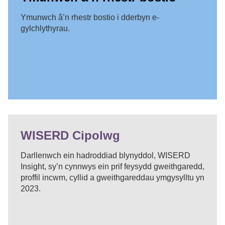
Ymunwch â’n rhestr bostio i dderbyn e-
gylchlythyrau.
WISERD Cipolwg
Darllenwch ein hadroddiad blynyddol, WISERD
Insight, sy’n cynnwys ein prif feysydd gweithgaredd,
proffil incwm, cyllid a gweithgareddau ymgysylltu yn
2023.