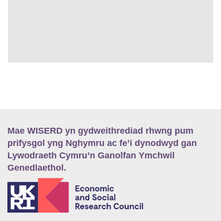
Mae WISERD yn gydweithrediad rhwng pum
prifysgol yng Nghymru ac fe’i dynodwyd gan
Lywodraeth Cymru’n Ganolfan Ymchwil
Genedlaethol.
E