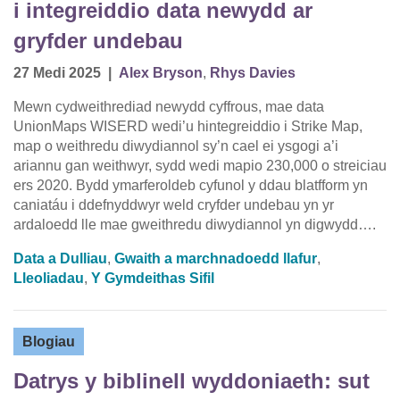
i integreiddio data newydd ar
gryfder undebau
27 Medi 2025
|
Alex Bryson
,
Rhys Davies
Mewn cydweithrediad newydd cyffrous, mae data
UnionMaps WISERD wedi’u hintegreiddio i Strike Map,
map o weithredu diwydiannol sy’n cael ei ysgogi a’i
ariannu gan weithwyr, sydd wedi mapio 230,000 o streiciau
ers 2020. Bydd ymarferoldeb cyfunol y ddau blatfform yn
caniatáu i ddefnyddwyr weld cryfder undebau yn yr
ardaloedd lle mae gweithredu diwydiannol yn digwydd….
Data a Dulliau
,
Gwaith a marchnadoedd llafur
,
Lleoliadau
,
Y Gymdeithas Sifil
Blogiau
Datrys y biblinell wyddoniaeth: sut