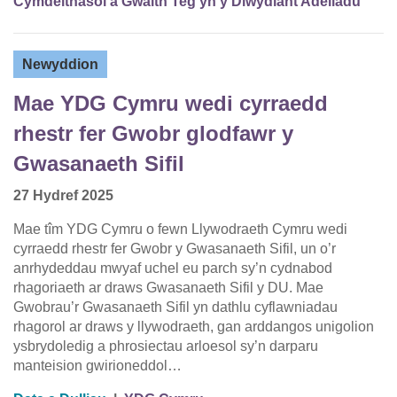
Cymdeithasol a Gwaith Teg yn y Diwydiant Adeiladu
Newyddion
Mae YDG Cymru wedi cyrraedd
rhestr fer Gwobr glodfawr y
Gwasanaeth Sifil
27 Hydref 2025
Mae tîm YDG Cymru o fewn Llywodraeth Cymru wedi
cyrraedd rhestr fer Gwobr y Gwasanaeth Sifil, un o’r
anrhydeddau mwyaf uchel eu parch sy’n cydnabod
rhagoriaeth ar draws Gwasanaeth Sifil y DU. Mae
Gwobrau’r Gwasanaeth Sifil yn dathlu cyflawniadau
rhagorol ar draws y llywodraeth, gan arddangos unigolion
ysbrydoledig a phrosiectau arloesol sy’n darparu
manteision gwirioneddol…