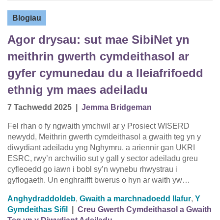
Blogiau
Agor drysau: sut mae SibiNet yn
meithrin gwerth cymdeithasol ar
gyfer cymunedau du a lleiafrifoedd
ethnig ym maes adeiladu
7 Tachwedd 2025
|
Jemma Bridgeman
Fel rhan o fy ngwaith ymchwil ar y Prosiect WISERD
newydd, Meithrin gwerth cymdeithasol a gwaith teg yn y
diwydiant adeiladu yng Nghymru, a ariennir gan UKRI
ESRC, rwy’n archwilio sut y gall y sector adeiladu greu
cyfleoedd go iawn i bobl sy’n wynebu rhwystrau i
gyflogaeth. Un enghraifft bwerus o hyn ar waith yw…
Anghydraddoldeb
,
Gwaith a marchnadoedd llafur
,
Y
Gymdeithas Sifil
|
Creu Gwerth Cymdeithasol a Gwaith