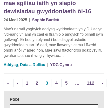
mae sgiliau iaith yn siapio
dewisiadau gwyddoniaeth ôl-16
24 Medi 2025
|
Sophie Bartlett
Mae’r naratif ynghylch addysg wyddoniaeth yn y DU ac yn
fyd-eang yn aml yn cael ei fframio o amgylch “piblinell sy’n
gollwng”. Er bod yn ofynnol i bob disgybl astudio
gwyddoniaeth tan 16 oed, mae llawer yn camu i ffwrdd
ohoni ar ôl yr adeg hon. Mae sawl ffactor dros ddatgysylltu:
gwahaniaethau rhwng y rhywiau,…
Addysg
,
Data a Dulliau
|
YDG Cymru
«
‹
1
2
3
4
5
…
112
›
Pobl