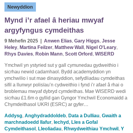
Newyddion
Mynd i’r afael â heriau mwyaf
argyfyngus cymdeithas
9 Mehefin 2025
|
Anwen Elias
,
Gary Higgs
,
Jesse
Heley
,
Martina Feilzer
,
Matthew Wall
,
Nigel O'Leary
,
Rhys Davies
,
Robin Mann
,
Scott Orford
,
WISERD
Ymchwil yn ystyried sut y gall cymunedau gydweithio i
sicrhau newid cadarnhaol. Bydd academyddion yn
ymchwilio i sut mae dinasyddion, sefydliadau cymdeithas
sifil a llunwyr polisïau’n cydweithio i fynd i’r afael â rhai o
broblemau mwyaf dybryd cymdeithas. Mae WISERD wedi
sicrhau £1.6m o gyllid gan Gyngor Ymchwil Economaidd a
Chymdeithasol UKRI (ESRC) ar gyfer…
Addysg
,
Anghydraddoldeb
,
Data a Dulliau
,
Gwaith a
marchnadoedd llafur
,
Iechyd, Lles a Gofal
Cymdeithasol
,
Lleoliadau
,
Rhwydweithiau Ymchwil
,
Y