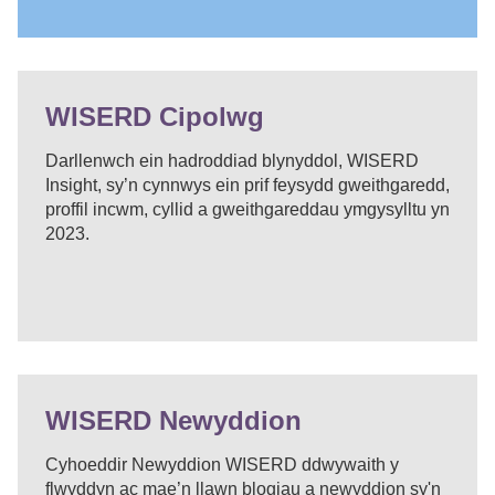
WISERD Cipolwg
Darllenwch ein hadroddiad blynyddol, WISERD
Insight, sy’n cynnwys ein prif feysydd gweithgaredd,
proffil incwm, cyllid a gweithgareddau ymgysylltu yn
2023.
WISERD Newyddion
Cyhoeddir Newyddion WISERD ddwywaith y
flwyddyn ac mae’n llawn blogiau a newyddion sy'n