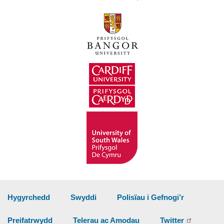
Hygyrchedd
Swyddi
Polisïau i Gefnogi’r
Preifatrwydd
Telerau ac Amodau
Twitter