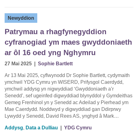
Newyddion
Patrymau a rhagfynegyddion
cyfranogiad ym maes gwyddoniaeth
ar ôl 16 oed yng Nghymru
27 Mai 2025
|
Sophie Bartlett
Ar 13 Mai 2025, cyflwynodd Dr Sophie Bartlett, cydymaith
ymchwil YDG Cymru yn WISERD, Prifysgol Caerdydd,
ymchwil addysg yn nigwyddiad ‘Gwyddoniaeth a’r
Senedd’, sef ugeinfed digwyddiad blynyddol y Gymdeithas
Gemeg Frenhinol yn y Senedd ac Adeilad y Pierhead ym
Mae Caerdydd. Noddwyd y digwyddiad gan Ddirprwy
Lywydd y Senedd, David Rees AS, ynghyd â Mark…
Addysg
,
Data a Dulliau
|
YDG Cymru