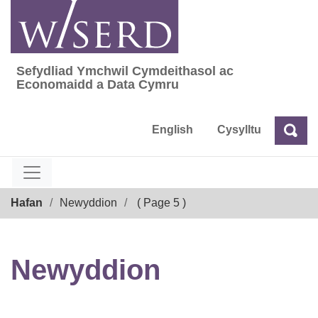
Skip
to
content
Sefydliad Ymchwil Cymdeithasol ac
Sefydliad Ymchwil Cymdeithasol ac Econom
Economaidd a Data Cymru
English
Cysylltu
Chw
Chwilio
Breadcrumb
Hafan
Newyddion
( Page 5 )
Newyddion