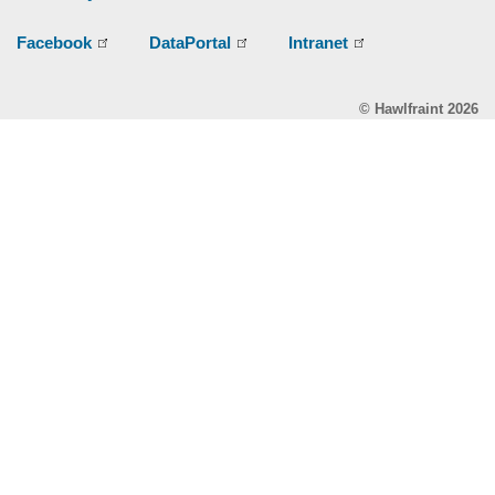
Facebook
DataPortal
Intranet
© Hawlfraint 2026