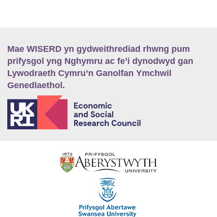
Mae WISERD yn gydweithrediad rhwng pum
prifysgol yng Nghymru ac fe’i dynodwyd gan
Lywodraeth Cymru’n Ganolfan Ymchwil
Genedlaethol.
E