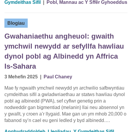
Gymdeithas Sifil
|
Pobl, Mannau ac Y Sffêr Gyhoeddus
Blogiau
Gwahaniaethu angheuol: gwaith
ymchwil newydd ar sefyllfa hawliau
dynol pobl ag Albinedd yn Affrica
Is-Sahara
3 Mehefin 2025
|
Paul Chaney
Mae fy ngwaith ymchwil newydd yn archwilio safbwyntiau
cymdeithas sifil a gwladwriaethau ar statws hawliau dynol
pobl ag albinedd (PWA), sef cyflwr genetig prin a
nodweddir gan bigmentiad (melanin) llai neu absennol yn
y gwallt, y croen a’r llygaid. Mae gan un ym mhob 20,000 o
fabanod sy’n cael eu geni ledled y byd albinedd….
Anghydraddoldeb
,
Lleoliadau
,
Y Gymdeithas Sifil