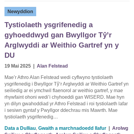
Newyddion
Tystiolaeth ysgrifenedig a
gyhoeddwyd gan Bwyllgor Tŷ’r
Arglwyddi ar Weithio Gartref yn y
DU
19 Mai 2025
|
Alan Felstead
Mae’r Athro Alan Felstead wedi cyflwyno tystiolaeth
ysgrifenedig i Bwyllgor Tŷ’r Arglwyddi ar Weithio Gartref yn
seiliedig ar ei ymchwil flaenorol ar weithio gartref, y mae
rhywfaint ohoni wedi’i chyhoeddi gan WISERD. Mae hyn
yn dilyn gwahoddiad yr Athro Felstead i roi tystiolaeth lafar
i sesiwn gyntaf y Pwyllgor ddechrau mis Mawrth. Mae
tystiolaeth ysgrifenedig…
Data a Dulliau
,
Gwaith a marchnadoedd llafur
|
Arolwg