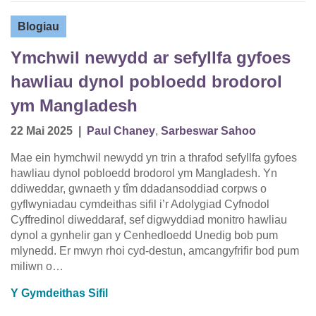
Blogiau
Ymchwil newydd ar sefyllfa gyfoes
hawliau dynol pobloedd brodorol
ym Mangladesh
22 Mai 2025
|
Paul Chaney
,
Sarbeswar Sahoo
Mae ein hymchwil newydd yn trin a thrafod sefyllfa gyfoes
hawliau dynol pobloedd brodorol ym Mangladesh. Yn
ddiweddar, gwnaeth y tîm ddadansoddiad corpws o
gyflwyniadau cymdeithas sifil i’r Adolygiad Cyfnodol
Cyffredinol diweddaraf, sef digwyddiad monitro hawliau
dynol a gynhelir gan y Cenhedloedd Unedig bob pum
mlynedd. Er mwyn rhoi cyd-destun, amcangyfrifir bod pum
miliwn o…
Y Gymdeithas Sifil