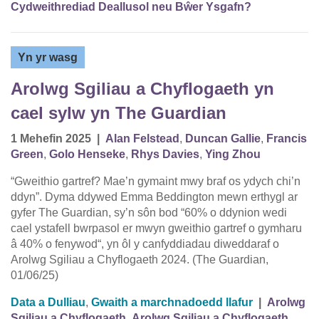
Cydweithrediad Deallusol neu Bŵer Ysgafn?
Yn yr wasg
Arolwg Sgiliau a Chyflogaeth yn
cael sylw yn The Guardian
1 Mehefin 2025
|
Alan Felstead
,
Duncan Gallie
,
Francis
Green
,
Golo Henseke
,
Rhys Davies
,
Ying Zhou
“Gweithio gartref? Mae’n gymaint mwy braf os ydych chi’n
ddyn”. Dyma ddywed Emma Beddington mewn erthygl ar
gyfer The Guardian, sy’n sôn bod “60% o ddynion wedi
cael ystafell bwrpasol er mwyn gweithio gartref o gymharu
â 40% o fenywod“, yn ôl y canfyddiadau diweddaraf o
Arolwg Sgiliau a Chyflogaeth 2024. (The Guardian,
01/06/25)
Data a Dulliau
,
Gwaith a marchnadoedd llafur
|
Arolwg
Sgiliau a Chyflogaeth
,
Arolwg Sgiliau a Chyflogaeth