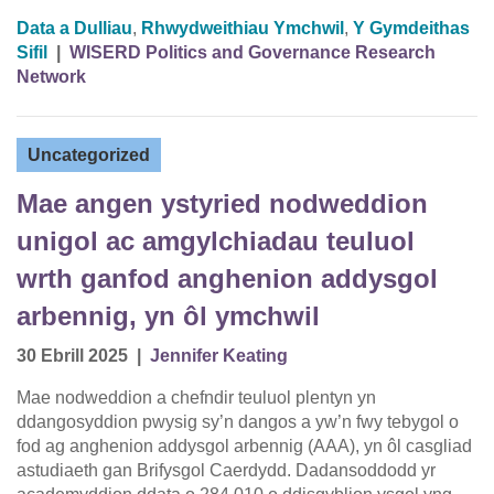
Data a Dulliau
,
Rhwydweithiau Ymchwil
,
Y Gymdeithas
Sifil
|
WISERD Politics and Governance Research
Network
Uncategorized
Mae angen ystyried nodweddion
unigol ac amgylchiadau teuluol
wrth ganfod anghenion addysgol
arbennig, yn ôl ymchwil
30 Ebrill 2025
|
Jennifer Keating
Mae nodweddion a chefndir teuluol plentyn yn
ddangosyddion pwysig sy’n dangos a yw’n fwy tebygol o
fod ag anghenion addysgol arbennig (AAA), yn ôl casgliad
astudiaeth gan Brifysgol Caerdydd. Dadansoddodd yr