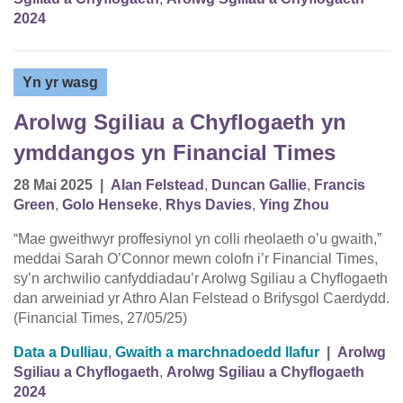
2024
Yn yr wasg
Arolwg Sgiliau a Chyflogaeth yn
ymddangos yn Financial Times
28 Mai 2025
|
Alan Felstead
,
Duncan Gallie
,
Francis
Green
,
Golo Henseke
,
Rhys Davies
,
Ying Zhou
“Mae gweithwyr proffesiynol yn colli rheolaeth o’u gwaith,”
meddai Sarah O’Connor mewn colofn i’r Financial Times,
sy’n archwilio canfyddiadau’r Arolwg Sgiliau a Chyflogaeth
dan arweiniad yr Athro Alan Felstead o Brifysgol Caerdydd.
(Financial Times, 27/05/25)
Data a Dulliau
,
Gwaith a marchnadoedd llafur
|
Arolwg
Sgiliau a Chyflogaeth
,
Arolwg Sgiliau a Chyflogaeth
2024