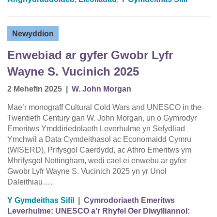
Newyddion
Enwebiad ar gyfer Gwobr Lyfr
Wayne S. Vucinich 2025
2 Mehefin 2025
|
W. John Morgan
Mae’r monograff Cultural Cold Wars and UNESCO in the
Twentieth Century gan W. John Morgan, un o Gymrodyr
Emeritws Ymddiriedolaeth Leverhulme yn Sefydliad
Ymchwil a Data Cymdeithasol ac Economaidd Cymru
(WISERD), Prifysgol Caerdydd, ac Athro Emeritws ym
Mhrifysgol Nottingham, wedi cael ei enwebu ar gyfer
Gwobr Lyfr Wayne S. Vucinich 2025 yn yr Unol
Daleithiau….
Y Gymdeithas Sifil
|
Cymrodoriaeth Emeritws
Leverhulme: UNESCO a'r Rhyfel Oer Diwylliannol: