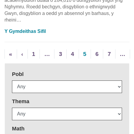
academyddion ddata o 284,010 o ddisgyblion ysgol yng
Nghymru. Roedd bechgyn, disgyblion o ethnigrwydd
Gwyn, disgyblion a oedd yn absennol yn barhaus, y
rheini…
Y Gymdeithas Sifil
«
‹
1
…
3
4
5
6
7
…
Pobl
Thema
Math