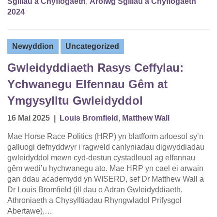
Sgiliau a Chyflogaeth
,
Arolwg Sgiliau a Chyflogaeth
2024
Newyddion
Uncategorized
Gwleidyddiaeth Rasys Ceffylau:
Ychwanegu Elfennau Gêm at
Ymgysylltu Gwleidyddol
16 Mai 2025
|
Louis Bromfield
,
Matthew Wall
Mae Horse Race Politics (HRP) yn blatfform arloesol sy’n
galluogi defnyddwyr i ragweld canlyniadau digwyddiadau
gwleidyddol mewn cyd-destun cystadleuol ag elfennau
gêm wedi’u hychwanegu ato. Mae HRP yn cael ei arwain
gan ddau academydd yn WISERD, sef Dr Matthew Wall a
Dr Louis Bromfield (ill dau o Adran Gwleidyddiaeth,
Athroniaeth a Chysylltiadau Rhyngwladol Prifysgol
Abertawe),…