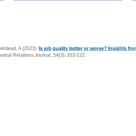
lstead, A (2023) ‘
Is job quality better or worse? Insights fr
dustrial Relations Journal, 54(3): 203-222.