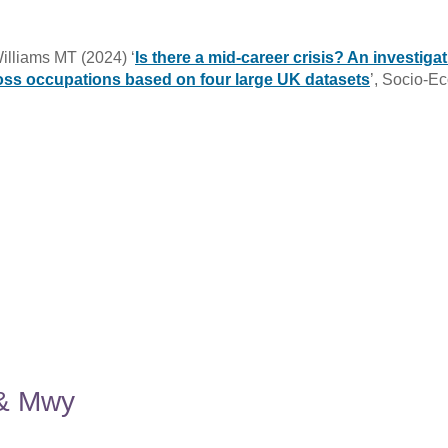
illiams MT (2024) ‘
Is there a mid-career crisis? An investiga
ross occupations based on four large UK datasets
’, Socio-Ec
 & Mwy