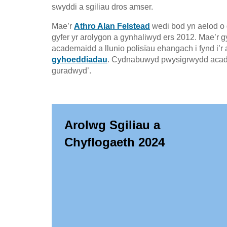
swyddi a sgiliau dros amser.
Mae’r
Athro Alan Felstead
wedi bod yn aelod o d
gyfer yr arolygon a gynhaliwyd ers 2012. Mae’r 
academaidd a llunio polisïau ehangach i fynd i’r 
gyhoeddiadau
. Cydnabuwyd pwysigrwydd acad
guradwyd’.
Arolwg Sgiliau a
Chyflogaeth 2024