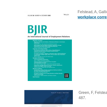
Felstead, A, Gall
workplace corre
Green, F, Felste
487.