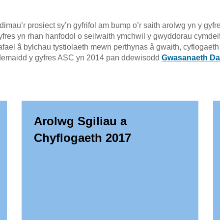
imau’r prosiect sy’n gyfrifol am bump o’r saith arolwg yn y gy
gyfres yn rhan hanfodol o seilwaith ymchwil y gwyddorau cymde
afael â bylchau tystiolaeth mewn perthynas â gwaith, cyflogaeth 
emaidd y gyfres ASC yn 2014 pan ddewisodd
Gwasanaeth Da
Arolwg Sgiliau a
Chyflogaeth 2017