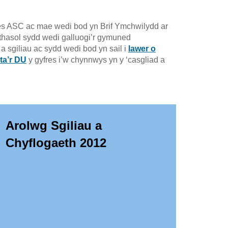
fres ASC ac mae wedi bod yn Brif Ymchwilydd ar
ithasol sydd wedi galluogi’r gymuned
a sgiliau ac sydd wedi bod yn sail i
lawer o
ta’r DU
y gyfres i’w chynnwys yn y ‘casgliad a
Arolwg Sgiliau a
Chyflogaeth 2012