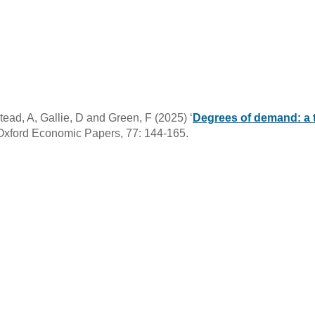
ead, A, Gallie, D and Green, F (2025) ‘
Degrees of demand: a t
 Oxford Economic Papers, 77: 144-165.