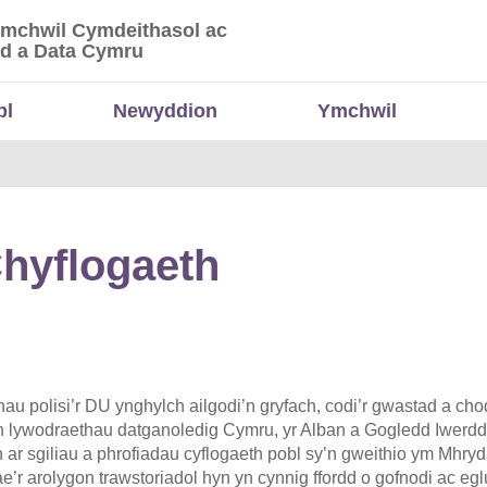
Ymchwil Cymdeithasol ac
 Ymchwil Cymdeithasol ac Economaidd a Data
d a Data Cymru
bl
Newyddion
Ymchwil
Chyflogaeth
u polisi’r DU ynghylch ailgodi’n gryfach, codi’r gwastad a ch
an lywodraethau datganoledig Cymru, yr Alban a Gogledd Iwerddo
ar sgiliau a phrofiadau cyflogaeth pobl sy’n gweithio ym Mhryd
e’r arolygon trawstoriadol hyn yn cynnig ffordd o gofnodi ac 