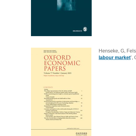
Henseke, G, Felst
labour market
’,