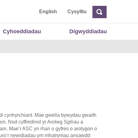
 Cymru
English
Cysylltu
Chwilio
Chwilio
Cyhoeddiadau
Digwyddiadau
odi cynhyrchiant. Mae gwella bywydau gwaith
n. Nod cyffredinol yr Arolwg Sgiliau a
ain. Mae’r ASC yn rhan o gyfres o arolygon o
egluro’r newidiadau ym mhatrymau ansawdd