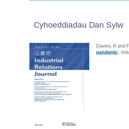
Cyhoeddiadau Dan Sylw
Davies, R and Fe
pandemic
’, In