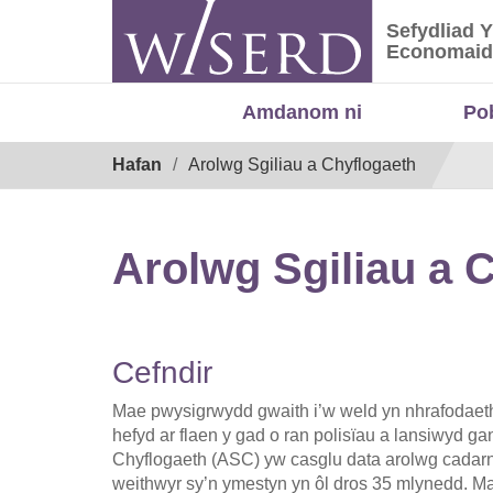
Skip
Sefydliad 
to
Sefydliad
Economaid
content
Amdanom ni
Po
Breadcrumb
Hafan
Arolwg Sgiliau a Chyflogaeth
Arolwg Sgiliau a 
Cefndir
Mae pwysigrwydd gwaith i’w weld yn nhrafodaetha
hefyd ar flaen y gad o ran polisïau a lansiwyd g
Chyflogaeth (ASC) yw casglu data arolwg cadarn 
weithwyr sy’n ymestyn yn ôl dros 35 mlynedd. Ma