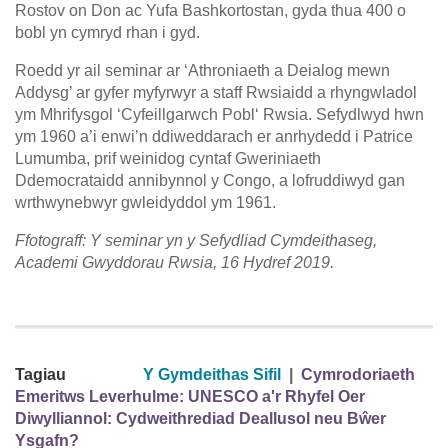
Rostov on Don ac Yufa Bashkortostan, gyda thua 400 o
bobl yn cymryd rhan i gyd.
Roedd yr ail seminar ar ‘Athroniaeth a Deialog mewn
Addysg’ ar gyfer myfyrwyr a staff Rwsiaidd a rhyngwladol
ym Mhrifysgol ‘Cyfeillgarwch Pobl‘ Rwsia. Sefydlwyd hwn
ym 1960 a’i enwi’n ddiweddarach er anrhydedd i Patrice
Lumumba, prif weinidog cyntaf Gweriniaeth
Ddemocrataidd annibynnol y Congo, a lofruddiwyd gan
wrthwynebwyr gwleidyddol ym 1961.
Ffotograff: Y seminar yn y Sefydliad Cymdeithaseg,
Academi Gwyddorau Rwsia, 16 Hydref 2019.
Tagiau
Y Gymdeithas Sifil
|
Cymrodoriaeth
Emeritws Leverhulme: UNESCO a'r Rhyfel Oer
Diwylliannol: Cydweithrediad Deallusol neu Bŵer
Ysgafn?