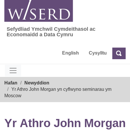
Skip
to
content
Sefydliad Ymchwil Cymdeithasol ac
Sefydliad Ymchwil Cymdeithasol ac Econom
Economaidd a Data Cymru
English
Cysylltu
Chw
Chwilio
Breadcrumb
Hafan
Newyddion
Yr Athro John Morgan yn cyflwyno seminarau ym
Moscow
Yr Athro John Morgan