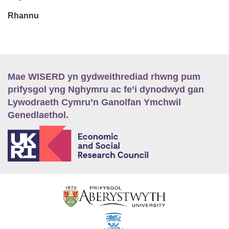
Rhannu
Mae WISERD yn gydweithrediad rhwng pum
prifysgol yng Nghymru ac fe’i dynodwyd gan
Lywodraeth Cymru’n Ganolfan Ymchwil
Genedlaethol.
E