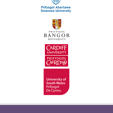
Hygyrchedd
Swyddi
Polisïau i Gefnogi’r