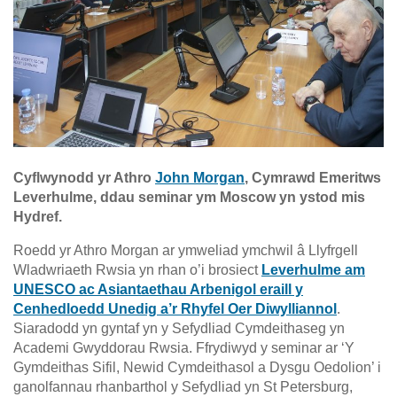
Cyflwynodd yr Athro
John Morgan
, Cymrawd Emeritws
Leverhulme, ddau seminar ym Moscow yn ystod mis
Hydref.
Roedd yr Athro Morgan ar ymweliad ymchwil â Llyfrgell
Wladwriaeth Rwsia yn rhan o’i brosiect
Leverhulme am
UNESCO ac Asiantaethau Arbenigol eraill y
Cenhedloedd Unedig a’r Rhyfel Oer Diwylliannol
.
Siaradodd yn gyntaf yn y Sefydliad Cymdeithaseg yn
Academi Gwyddorau Rwsia. Ffrydiwyd y seminar ar ‘Y
Gymdeithas Sifil, Newid Cymdeithasol a Dysgu Oedolion’ i
ganolfannau rhanbarthol y Sefydliad yn St Petersburg,