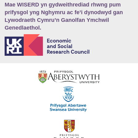
Mae WISERD yn gydweithrediad rhwng pum
prifysgol yng Nghymru ac fe’i dynodwyd gan
Lywodraeth Cymru’n Ganolfan Ymchwil
Genedlaethol.
E