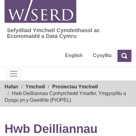
Skip
to
content
Sefydliad Ymchwil Cymdeithasol ac
Sefydliad Ymchwil Cymdeithasol ac Econom
Economaidd a Data Cymru
English
Cysylltu
Chw
Chwilio
Breadcrumb
Hafan
Ymchwil
Prosiectau Ymchwil
Hwb Deilliannau Cynhyrchedd Ymarfer, Ymgysylltu a
Dysgu yn y Gweithle (PrOPEL)
Hwb Deilliannau