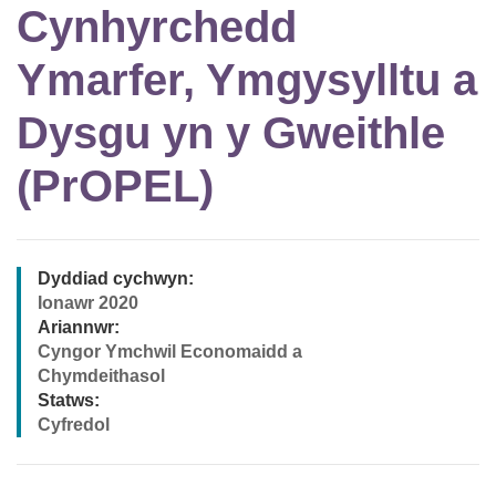
Cynhyrchedd
Ymarfer, Ymgysylltu a
Dysgu yn y Gweithle
(PrOPEL)
Dyddiad cychwyn:
Ionawr 2020
Ariannwr:
Cyngor Ymchwil Economaidd a
Chymdeithasol
Statws:
Cyfredol