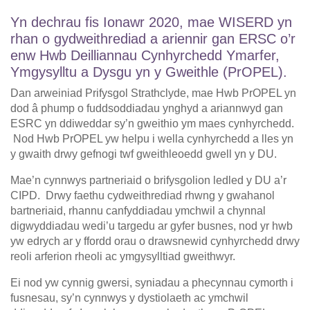
Yn dechrau fis Ionawr 2020, mae WISERD yn
rhan o gydweithrediad a ariennir gan ERSC o’r
enw Hwb Deilliannau Cynhyrchedd Ymarfer,
Ymgysylltu a Dysgu yn y Gweithle (PrOPEL).
Dan arweiniad Prifysgol Strathclyde, mae Hwb PrOPEL yn
dod â phump o fuddsoddiadau ynghyd a ariannwyd gan
ESRC yn ddiweddar sy’n gweithio ym maes cynhyrchedd.
Nod Hwb PrOPEL yw helpu i wella cynhyrchedd a lles yn
y gwaith drwy gefnogi twf gweithleoedd gwell yn y DU.
Mae’n cynnwys partneriaid o brifysgolion ledled y DU a’r
CIPD. Drwy faethu cydweithrediad rhwng y gwahanol
bartneriaid, rhannu canfyddiadau ymchwil a chynnal
digwyddiadau wedi’u targedu ar gyfer busnes, nod yr hwb
yw edrych ar y ffordd orau o drawsnewid cynhyrchedd drwy
reoli arferion rheoli ac ymgysylltiad gweithwyr.
Ei nod yw cynnig gwersi, syniadau a phecynnau cymorth i
fusnesau, sy’n cynnwys y dystiolaeth ac ymchwil