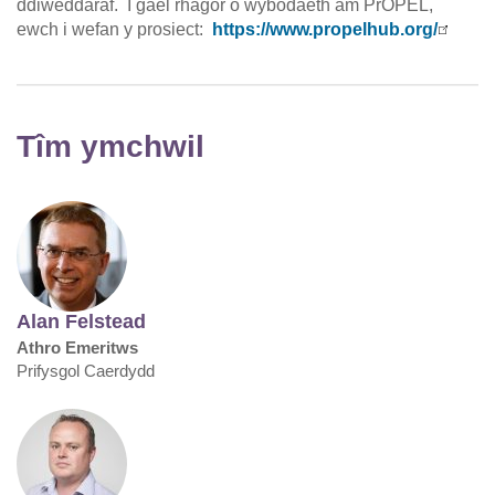
ddiweddaraf. I gael rhagor o wybodaeth am PrOPEL,
ewch i wefan y prosiect:
https://www.propelhub.org/
Tîm ymchwil
Alan Felstead
Athro Emeritws
Prifysgol Caerdydd