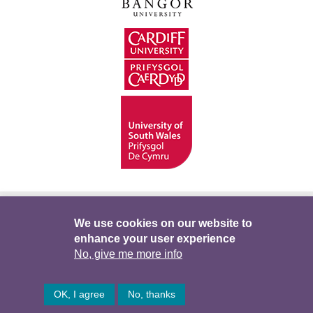
Hygyrchedd
Swyddi
Polisïau i Gefnogi’r
We use cookies on our website to
enhance your user experience
Preifatrwydd
Telerau ac Amodau
Twitter
No, give me more info
Facebook
DataPortal
Intranet
OK, I agree
No, thanks