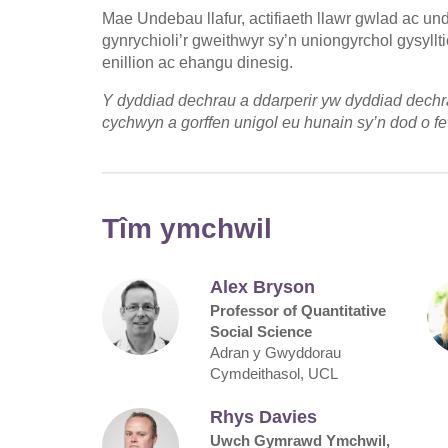
Mae Undebau llafur, actifiaeth llawr gwlad ac und
gynrychioli’r gweithwyr sy’n uniongyrchol gysyllt
enillion ac ehangu dinesig.
Y dyddiad dechrau a ddarperir yw dyddiad dech
cychwyn a gorffen unigol eu hunain sy’n dod o 
Tîm ymchwil
Alex Bryson
Professor of Quantitative
Social Science
Adran y Gwyddorau
Cymdeithasol, UCL
Rhys Davies
Uwch Gymrawd Ymchwil,