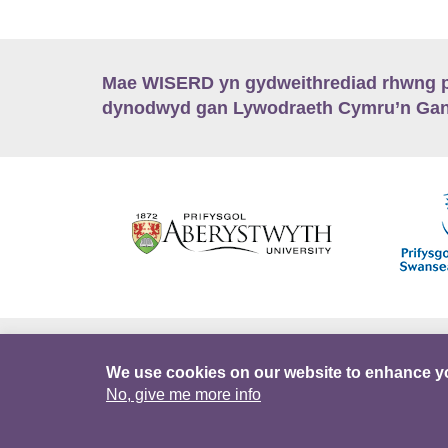
Mae WISERD yn gydweithrediad rhwng pu
dynodwyd gan Lywodraeth Cymru’n Gano
Hygyrchedd
Swyddi
Polisïau i Gefnogi
We use cookies on our website to enhance y
No, give me more info
DataPortal
Intranet