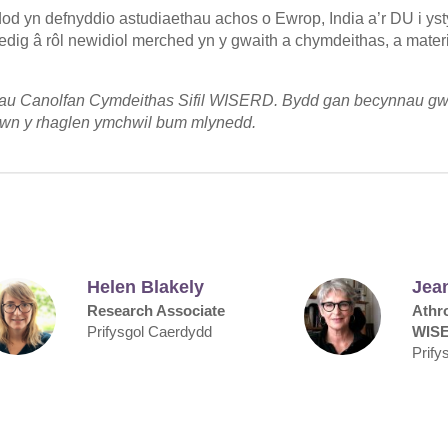
od yn defnyddio astudiaethau achos o Ewrop, India a’r DU i ystyr
iedig â rôl newidiol merched yn y gwaith a chymdeithas, a materi
rau Canolfan Cymdeithas Sifil WISERD. Bydd gan becynnau gw
fewn y rhaglen ymchwil bum mlynedd.
Helen Blakely
Jea
Research Associate
Athr
Prifysgol Caerdydd
WIS
Prify