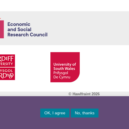
Economic and
© Hawlfraint 2026
Facebook
OK, I agree
No, thanks