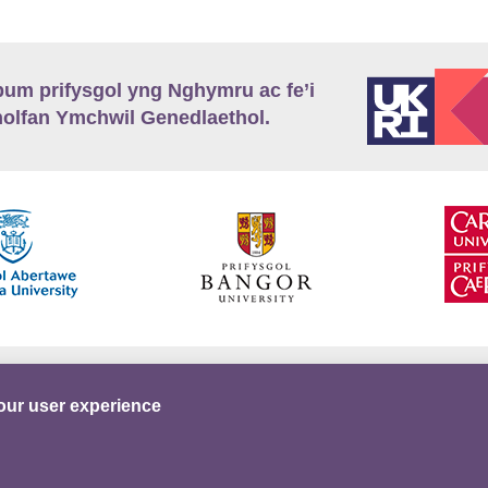
m prifysgol yng Nghymru ac fe’i
lfan Ymchwil Genedlaethol.
’r
Preifatrwydd
Telerau ac Amodau
Twitter
our user experience