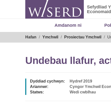
Skip
Sefydliad 
to
Sefydliad
Economaid
content
Amdanom ni
Po
Breadcrumb
Hafan
Ymchwil
Prosiectau Ymchwil
Un
Undebau llafur, ac
Dyddiad cychwyn:
Hydref 2019
Ariannwr:
Cyngor Ymchwil Eco
Statws:
Wedi cwblhau