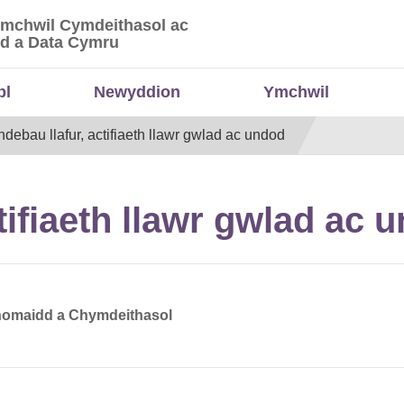
Ymchwil Cymdeithasol ac
 Ymchwil Cymdeithasol ac Economaidd a Data
d a Data Cymru
bl
Newyddion
Ymchwil
debau llafur, actifiaeth llawr gwlad ac undod
tifiaeth llawr gwlad ac 
nomaidd a Chymdeithasol