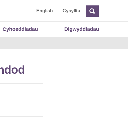
 Cymru
English
Cysylltu
Chwilio
Chwilio
Cyhoeddiadau
Digwyddiadau
undod