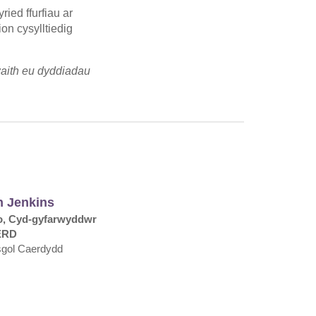
ied ffurfiau ar
on cysylltiedig
aith eu dyddiadau
n Jenkins
o, Cyd-gyfarwyddwr
ERD
sgol Caerdydd