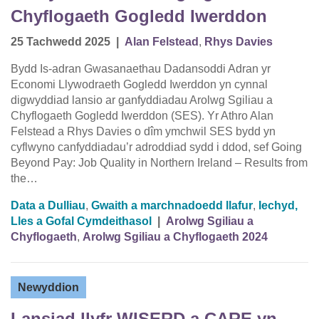
Chyflogaeth Gogledd Iwerddon
25 Tachwedd 2025
|
Alan Felstead
,
Rhys Davies
Bydd Is-adran Gwasanaethau Dadansoddi Adran yr
Economi Llywodraeth Gogledd Iwerddon yn cynnal
digwyddiad lansio ar ganfyddiadau Arolwg Sgiliau a
Chyflogaeth Gogledd Iwerddon (SES). Yr Athro Alan
Felstead a Rhys Davies o dîm ymchwil SES bydd yn
cyflwyno canfyddiadau’r adroddiad sydd i ddod, sef Going
Beyond Pay: Job Quality in Northern Ireland – Results from
the…
Data a Dulliau
,
Gwaith a marchnadoedd llafur
,
Iechyd,
Lles a Gofal Cymdeithasol
|
Arolwg Sgiliau a
Chyflogaeth
,
Arolwg Sgiliau a Chyflogaeth 2024
Newyddion
Lansiad llyfr WISERD a CARE yn