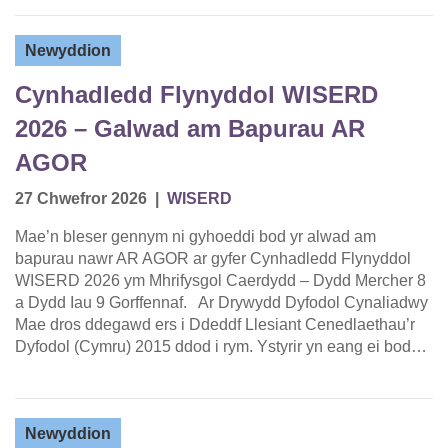
Newyddion
Cynhadledd Flynyddol WISERD
2026 – Galwad am Bapurau AR
AGOR
27 Chwefror 2026
|
WISERD
Mae’n bleser gennym ni gyhoeddi bod yr alwad am
bapurau nawr AR AGOR ar gyfer Cynhadledd Flynyddol
WISERD 2026 ym Mhrifysgol Caerdydd – Dydd Mercher 8
a Dydd Iau 9 Gorffennaf. Ar Drywydd Dyfodol Cynaliadwy
Mae dros ddegawd ers i Ddeddf Llesiant Cenedlaethau’r
Dyfodol (Cymru) 2015 ddod i rym. Ystyrir yn eang ei bod…
Newyddion