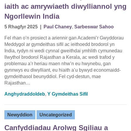
iaith ac amrywiaeth diwylliannol yng
Ngorllewin India
5 Rhagfyr 2025
|
Paul Chaney
,
Sarbeswar Sahoo
Fel rhan o’n prosiect a ariennir gan Academi’r Gwyddorau
Meddygol ar gymdeithas sifil ac ieithoedd brodorol yn
India, rydyn ni wedi cynnal gweithdai ymhlith cymunedau
llwythol brodorol Rajasthan a Kerala, ac wedi trafod y
problemau a’r heriau maen nhw’n eu hwynebu, gan
gynnwys eu diwylliant, eu hiaith a’u bywyd economaidd-
gymdeithasol beunyddiol. Fel cyd-destun, mae
Rajasthan…
Anghydraddoldeb
,
Y Gymdeithas Sifil
Newyddion
Uncategorized
Canfyddiadau Arolwg Sgiliau a