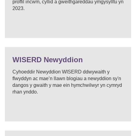
proffil incwm, cyllid a gweithgareddau ymgysylltu yn
2023.
WISERD Newyddion
Cyhoeddir Newyddion WISERD ddwywaith y
flwyddyn ac mae’n llawn blogiau a newyddion sy'n
dangos y gwaith y mae ein hymchwilwyr yn cymryd
rhan ynddo.