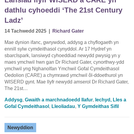
dathlu cyhoeddi ‘The 21st Century
Ladz’
14 Tachwedd 2025
|
Richard Gater
Mae dynion ifanc, gwrywdod, addysg a chyflogaeth yn
ennill sylw cymdeithasol cynyddol. Ar 17 Hydref yn
sbarcIspark, lansiwyd cyhoeddiad newydd pwysig yn y
maes ymchwil hwn gan Dr Richard Gater, cynorthwy-ydd
ymchwil yng Nghanolfan Ymchwil Gofal Cymdeithasol
Oedolion (CARE) a chymrawd ymchwil ôl-ddoethurol yn
WISERD gynt. Mae llyfr newydd amserol Dr Richard Gater,
The 21st…
Addysg
,
Gwaith a marchnadoedd llafur
,
Iechyd, Lles a
Gofal Cymdeithasol
,
Lleoliadau
,
Y Gymdeithas Sifil
Newyddion