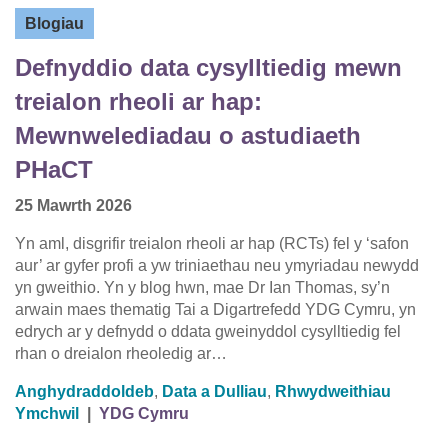
Blogiau
Defnyddio data cysylltiedig mewn
treialon rheoli ar hap:
Mewnwelediadau o astudiaeth
PHaCT
25 Mawrth 2026
Yn aml, disgrifir treialon rheoli ar hap (RCTs) fel y ‘safon
aur’ ar gyfer profi a yw triniaethau neu ymyriadau newydd
yn gweithio. Yn y blog hwn, mae Dr Ian Thomas, sy’n
arwain maes thematig Tai a Digartrefedd YDG Cymru, yn
edrych ar y defnydd o ddata gweinyddol cysylltiedig fel
rhan o dreialon rheoledig ar…
Anghydraddoldeb
,
Data a Dulliau
,
Rhwydweithiau
Ymchwil
|
YDG Cymru