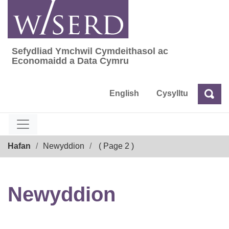
Skip
to
content
Sefydliad Ymchwil Cymdeithasol ac
Sefydliad Ymchwil Cymdeithasol ac Econom
Economaidd a Data Cymru
English
Cysylltu
Chw
Chwilio
Breadcrumb
Hafan
Newyddion
( Page 2 )
Newyddion