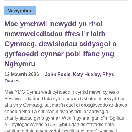
Newyddion
Mae ymchwil newydd yn rhoi
mewnwelediadau ffres i’r iaith
Gymraeg, dewisiadau addysgol a
gyrfaoedd cynnar pobl ifanc yng
Nghymru
13 Mawrth 2026
|
John Poole
,
Katy Huxley
,
Rhys
Davies
Mae YDG Cymru wedi cyhoeddi’r cyntaf mewn cyfres o
Fewnwelediadau Data sy’n darparu tystiolaeth newydd ar
allu yn y Gymraeg, sut mae’n cael ei drosglwyddo ar draws
cenedlaethau a sut mae’n dylanwadu ar addysg a
chanlyniadau gyrfa gynnar. Wedi’i gynnal gan dîm Sgiliau
a Chyflogadwyedd YDG Cymru gan ddefnyddio data
cyfrifiad a data gweinyddol cysylltiedig, mae’r ymchwil…