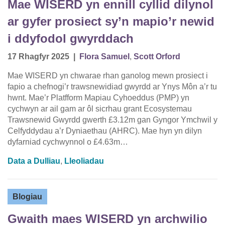
Mae WISERD yn ennill cyllid dilynol
ar gyfer prosiect sy’n mapio’r newid
i ddyfodol gwyrddach
17 Rhagfyr 2025
|
Flora Samuel
,
Scott Orford
Mae WISERD yn chwarae rhan ganolog mewn prosiect i
fapio a chefnogi’r trawsnewidiad gwyrdd ar Ynys Môn a’r tu
hwnt. Mae’r Platfform Mapiau Cyhoeddus (PMP) yn
cychwyn ar ail gam ar ôl sicrhau grant Ecosystemau
Trawsnewid Gwyrdd gwerth £3.12m gan Gyngor Ymchwil y
Celfyddydau a’r Dyniaethau (AHRC). Mae hyn yn dilyn
dyfarniad cychwynnol o £4.63m…
Data a Dulliau
,
Lleoliadau
Blogiau
Gwaith maes WISERD yn archwilio