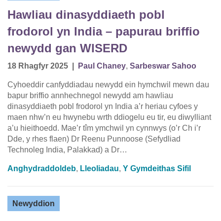
Hawliau dinasyddiaeth pobl
frodorol yn India – papurau briffio
newydd gan WISERD
18 Rhagfyr 2025
|
Paul Chaney
,
Sarbeswar Sahoo
Cyhoeddir canfyddiadau newydd ein hymchwil mewn dau
bapur briffio annhechnegol newydd am hawliau
dinasyddiaeth pobl frodorol yn India a’r heriau cyfoes y
maen nhw’n eu hwynebu wrth ddiogelu eu tir, eu diwylliant
a’u hieithoedd. Mae’r tîm ymchwil yn cynnwys (o’r Ch i’r
Dde, y rhes flaen) Dr Reenu Punnoose (Sefydliad
Technoleg India, Palakkad) a Dr…
Anghydraddoldeb
,
Lleoliadau
,
Y Gymdeithas Sifil
Newyddion