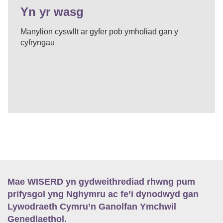
Yn yr wasg
Manylion cyswllt ar gyfer pob ymholiad gan y
cyfryngau
Mae WISERD yn gydweithrediad rhwng pum
prifysgol yng Nghymru ac fe’i dynodwyd gan
Lywodraeth Cymru’n Ganolfan Ymchwil
Genedlaethol.