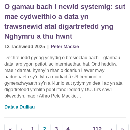
O gamau bach i newid systemig: sut
mae cydweithio a data yn
trawsnewid atal digartrefedd yng
Nghymru a thu hwnt
13 Tachwedd 2025
|
Peter Mackie
Dechreuodd gydag ychydig o brosiectau bach—glanhau
data, arolygon peilot, ac interniaethau haf. Ond heddiw,
mae’r darnau hynny’n rhan o ddarlun llawer mwy:
partneriaeth sy’n tyfu a mudiad â sêl frenhinol o
gymeradwyaeth sy’n ail-lunio sut rydym yn deall ac yn atal
digartrefedd ymhlith pobl ifanc ledled y DU. Ers sawl
blwyddyn, mae’r Athro Pete Mackie…
Data a Dulliau
«
‹
1
2
3
4
…
112
›
»