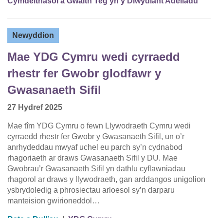
Cymdeithasol a Gwaith Teg yn y Diwydiant Adeiladu
Newyddion
Mae YDG Cymru wedi cyrraedd
rhestr fer Gwobr glodfawr y
Gwasanaeth Sifil
27 Hydref 2025
Mae tîm YDG Cymru o fewn Llywodraeth Cymru wedi
cyrraedd rhestr fer Gwobr y Gwasanaeth Sifil, un o’r
anrhydeddau mwyaf uchel eu parch sy’n cydnabod
rhagoriaeth ar draws Gwasanaeth Sifil y DU. Mae
Gwobrau’r Gwasanaeth Sifil yn dathlu cyflawniadau
rhagorol ar draws y llywodraeth, gan arddangos unigolion
ysbrydoledig a phrosiectau arloesol sy’n darparu
manteision gwirioneddol…