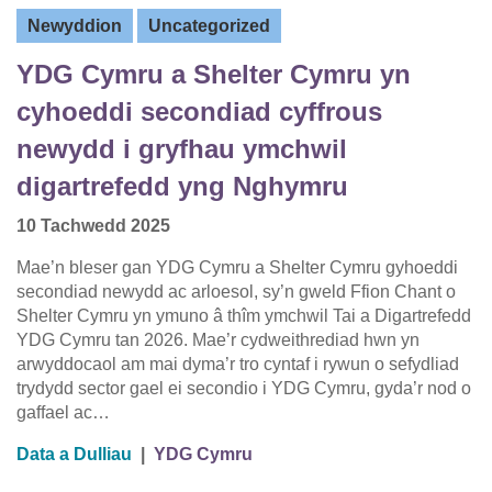
Newyddion
Uncategorized
YDG Cymru a Shelter Cymru yn
cyhoeddi secondiad cyffrous
newydd i gryfhau ymchwil
digartrefedd yng Nghymru
10 Tachwedd 2025
Mae’n bleser gan YDG Cymru a Shelter Cymru gyhoeddi
secondiad newydd ac arloesol, sy’n gweld Ffion Chant o
Shelter Cymru yn ymuno â thîm ymchwil Tai a Digartrefedd
YDG Cymru tan 2026. Mae’r cydweithrediad hwn yn
arwyddocaol am mai dyma’r tro cyntaf i rywun o sefydliad
trydydd sector gael ei secondio i YDG Cymru, gyda’r nod o
gaffael ac…
Data a Dulliau
|
YDG Cymru