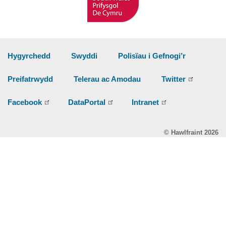
Hygyrchedd
Swyddi
Polisïau i Gefnogi’r
Preifatrwydd
Telerau ac Amodau
Twitter
Facebook
DataPortal
Intranet
© Hawlfraint 2026