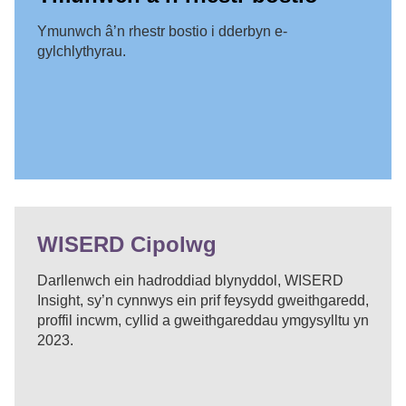
Ymunwch â’n rhestr bostio i dderbyn e-
gylchlythyrau.
WISERD Cipolwg
Darllenwch ein hadroddiad blynyddol, WISERD
Insight, sy’n cynnwys ein prif feysydd gweithgaredd,
proffil incwm, cyllid a gweithgareddau ymgysylltu yn
2023.