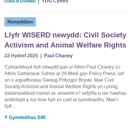
Data a Dulliau
|
YDG Cymru
Newyddion
Llyfr WISERD newydd: Civil Society
Activism and Animal Welfare Rights
22 Hydref 2025
|
Paul Chaney
Cyhoeddwyd llyfr newydd gan yr Athro Paul Chaney a’r
Athro Sarbeswar Sahoo ar 26 Medi gan Policy Press, sef
un o argraffnodau Gwasg Prifysgol Bryste. Mae Civil
Society Activism and Animal Welfare Rights yn cynnig
dadansoddiad manwl ac amserol o’r sefyllfa o ran hawliau
anifeiliaid a sut mae hyn yn cael ei lywodraethu. Mae’r
llyfr…
Y Gymdeithas Sifil