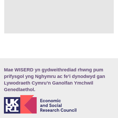
Mae WISERD yn gydweithrediad rhwng pum
prifysgol yng Nghymru ac fe’i dynodwyd gan
Lywodraeth Cymru’n Ganolfan Ymchwil
Genedlaethol.
E