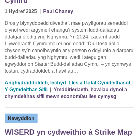
Cymru
1 Hydref 2025
|
Paul Chaney
Dros y blynyddoedd diwethaf, mae pwyllgorau seneddol
olynol wedi argymell ehangu’r system fudd-daliadau
ddatganoledig yng Nghymru. Yn 2024, cadarnhaodd
Llywodraeth Cymru mai ei nod oedd: ‘Dull tosturiol a
chyson sy’n canolbwyntio ar y person o ddylunio a darparu
budd-daliadau yng Nghymru, wedi’i ategu gan
egwyddorion Siarter Budd-daliadau Cymru‘ – yn cynnwys
tosturi, cydraddoldeb a hawliau…
Anghydraddoldeb
,
Iechyd, Lles a Gofal Cymdeithasol
,
Y Gymdeithas Sifil
|
Ymddiriedaeth, hawliau dynol a
chymdeithas sifil mewn economïau lles cymysg
Newyddion
WISERD yn cydweithio â Strike Map