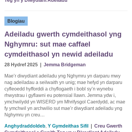
Teg yn y Diwydiant Adeiladu
Blogiau
Adeiladu gwerth cymdeithasol yng
Nghymru: sut mae caffael
cymdeithasol yn newid adeiladu
28 Hydref 2025
|
Jemma Bridgeman
Mae’r diwydiant adeiladu yng Nghymru yn darparu mwy
nag adeiladau a seilwaith yn unig; mae hefyd yn darparu
cyfleoedd hyfforddi a chyflogaeth i bobl sy’n wynebu
rhwystrau i gyflawni eu potensial llawn. Jemma ydw i,
ymchwilydd yn WISERD ym Mhrifysgol Caerdydd, ac mae
fy ymchwil yn archwilio sut mae’r diwydiant adeiladu yng
Nghymru yn creu…
Anghydraddoldeb
,
Y Gymdeithas Sifil
|
Creu Gwerth