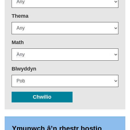
Thema
Math
Blwyddyn
Chwilio
Ymunwch â’n rhestr bostio