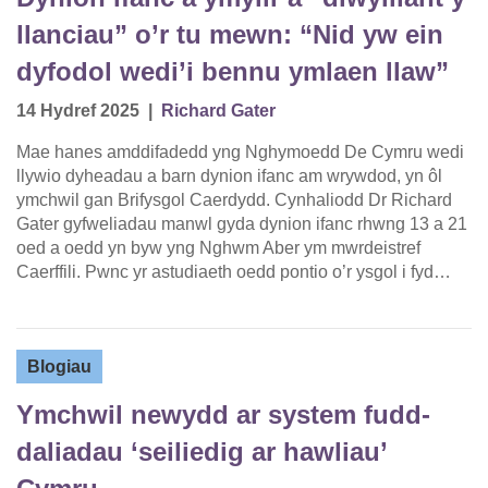
llanciau” o’r tu mewn: “Nid yw ein
dyfodol wedi’i bennu ymlaen llaw”
14 Hydref 2025
|
Richard Gater
Mae hanes amddifadedd yng Nghymoedd De Cymru wedi
llywio dyheadau a barn dynion ifanc am wrywdod, yn ôl
ymchwil gan Brifysgol Caerdydd. Cynhaliodd Dr Richard
Gater gyfweliadau manwl gyda dynion ifanc rhwng 13 a 21
oed a oedd yn byw yng Nghwm Aber ym mwrdeistref
Caerffili. Pwnc yr astudiaeth oedd pontio o’r ysgol i fyd…
Blogiau
Ymchwil newydd ar system fudd-
daliadau ‘seiliedig ar hawliau’