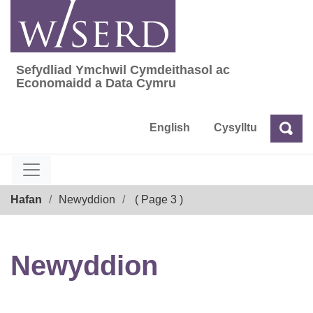
Skip
to
content
Sefydliad Ymchwil Cymdeithasol ac
Sefydliad Ymchwil Cymdeithasol ac Econom
Economaidd a Data Cymru
English
Cysylltu
Chw
Chwilio
Breadcrumb
Hafan
Newyddion
( Page 3 )
Newyddion