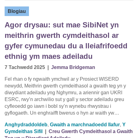
Blogiau
Agor drysau: sut mae SibiNet yn
meithrin gwerth cymdeithasol ar
gyfer cymunedau du a lleiafrifoedd
ethnig ym maes adeiladu
7 Tachwedd 2025
|
Jemma Bridgeman
Fel rhan o fy ngwaith ymchwil ar y Prosiect WISERD
newydd, Meithrin gwerth cymdeithasol a gwaith teg yn y
diwydiant adeiladu yng Nghymru, a ariennir gan UKRI
ESRC, rwy’n archwilio sut y gall y sector adeiladu greu
cyfleoedd go iawn i bobl sy’n wynebu rhwystrau i
gyflogaeth. Un enghraifft bwerus o hyn ar waith yw…
Anghydraddoldeb
,
Gwaith a marchnadoedd llafur
,
Y
Gymdeithas Sifil
|
Creu Gwerth Cymdeithasol a Gwaith