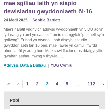
mae sgiliau iaith yn siapio
dewisiadau gwyddoniaeth ôl-16
24 Medi 2025
|
Sophie Bartlett
Mae’r naratif ynghylch addysg wyddoniaeth yn y DU ac yn
fyd-eang yn aml yn cael ei fframio o amgylch “piblinell sy’n
gollwng”. Er bod yn ofynnol i bob disgybl astudio
gwyddoniaeth tan 16 oed, mae llawer yn camu i ffwrdd
ohoni ar ôl yr adeg hon. Mae sawl ffactor dros ddatgysylltu:
gwahaniaethau rhwng y rhywiau,…
Addysg
,
Data a Dulliau
|
YDG Cymru
«
‹
1
2
3
4
5
…
112
›
Pobl