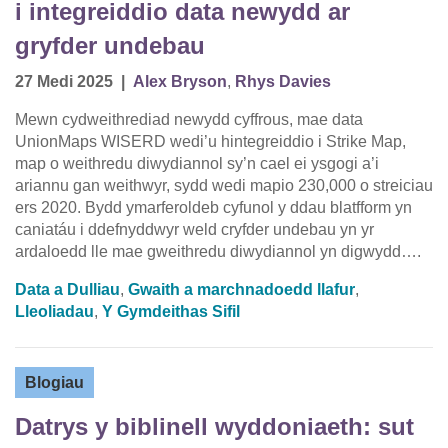
i integreiddio data newydd ar
gryfder undebau
27 Medi 2025
|
Alex Bryson
,
Rhys Davies
Mewn cydweithrediad newydd cyffrous, mae data
UnionMaps WISERD wedi’u hintegreiddio i Strike Map,
map o weithredu diwydiannol sy’n cael ei ysgogi a’i
ariannu gan weithwyr, sydd wedi mapio 230,000 o streiciau
ers 2020. Bydd ymarferoldeb cyfunol y ddau blatfform yn
caniatáu i ddefnyddwyr weld cryfder undebau yn yr
ardaloedd lle mae gweithredu diwydiannol yn digwydd….
Data a Dulliau
,
Gwaith a marchnadoedd llafur
,
Lleoliadau
,
Y Gymdeithas Sifil
Blogiau
Datrys y biblinell wyddoniaeth: sut