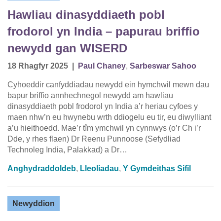
Hawliau dinasyddiaeth pobl
frodorol yn India – papurau briffio
newydd gan WISERD
18 Rhagfyr 2025
|
Paul Chaney
,
Sarbeswar Sahoo
Cyhoeddir canfyddiadau newydd ein hymchwil mewn dau
bapur briffio annhechnegol newydd am hawliau
dinasyddiaeth pobl frodorol yn India a’r heriau cyfoes y
maen nhw’n eu hwynebu wrth ddiogelu eu tir, eu diwylliant
a’u hieithoedd. Mae’r tîm ymchwil yn cynnwys (o’r Ch i’r
Dde, y rhes flaen) Dr Reenu Punnoose (Sefydliad
Technoleg India, Palakkad) a Dr…
Anghydraddoldeb
,
Lleoliadau
,
Y Gymdeithas Sifil
Newyddion