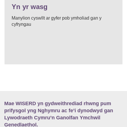
Yn yr wasg
Manylion cyswllt ar gyfer pob ymholiad gan y
cyfryngau
Mae WISERD yn gydweithrediad rhwng pum
prifysgol yng Nghymru ac fe’i dynodwyd gan
Lywodraeth Cymru’n Ganolfan Ymchwil
Genedlaethol.