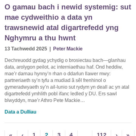
O gamau bach i newid systemig: sut
mae cydweithio a data yn
trawsnewid atal digartrefedd yng
Nghymru a thu hwnt
13 Tachwedd 2025
|
Peter Mackie
Dechreuodd gydag ychydig o brosiectau bach—glanhau
data, arolygon peilot, ac interniaethau haf. Ond heddiw,
mae’r darnau hynny’n rhan o ddarlun llawer mwy:
partneriaeth sy’n tyfu a mudiad â sêl frenhinol o
gymeradwyaeth sy’n ail-lunio sut rydym yn deall ac yn atal
digartrefedd ymhlith pobl ifanc ledled y DU. Ers sawl
blwyddyn, mae’r Athro Pete Mackie…
Data a Dulliau
«
‹
1
2
3
4
…
112
›
»