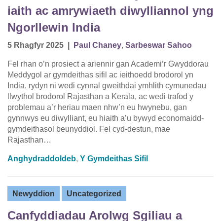
iaith ac amrywiaeth diwylliannol yng
Ngorllewin India
5 Rhagfyr 2025
|
Paul Chaney
,
Sarbeswar Sahoo
Fel rhan o’n prosiect a ariennir gan Academi’r Gwyddorau
Meddygol ar gymdeithas sifil ac ieithoedd brodorol yn
India, rydyn ni wedi cynnal gweithdai ymhlith cymunedau
llwythol brodorol Rajasthan a Kerala, ac wedi trafod y
problemau a’r heriau maen nhw’n eu hwynebu, gan
gynnwys eu diwylliant, eu hiaith a’u bywyd economaidd-
gymdeithasol beunyddiol. Fel cyd-destun, mae
Rajasthan…
Anghydraddoldeb
,
Y Gymdeithas Sifil
Newyddion
Uncategorized
Canfyddiadau Arolwg Sgiliau a