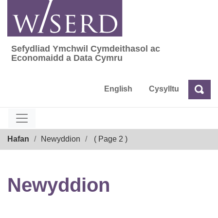
Skip
to
content
Sefydliad Ymchwil Cymdeithasol ac
Sefydliad Ymchwil Cymdeithasol ac Econom
Economaidd a Data Cymru
English
Cysylltu
Chw
Chwilio
Breadcrumb
Hafan
Newyddion
( Page 2 )
Newyddion