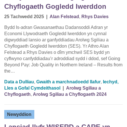
Chyflogaeth Gogledd Iwerddon
25 Tachwedd 2025
|
Alan Felstead
,
Rhys Davies
Bydd Is-adran Gwasanaethau Dadansoddi Adran yr
Economi Llywodraeth Gogledd Iwerddon yn cynnal
digwyddiad lansio ar ganfyddiadau Arolwg Sgiliau a
Chyflogaeth Gogledd Iwerddon (SES). Yr Athro Alan
Felstead a Rhys Davies o dîm ymchwil SES bydd yn
cyflwyno canfyddiadau’r adroddiad sydd i ddod, sef Going
Beyond Pay: Job Quality in Northern Ireland – Results from
the…
Data a Dulliau
,
Gwaith a marchnadoedd llafur
,
Iechyd,
Lles a Gofal Cymdeithasol
|
Arolwg Sgiliau a
Chyflogaeth
,
Arolwg Sgiliau a Chyflogaeth 2024
Newyddion
Lansiad llyfr WISERD a CARE yn