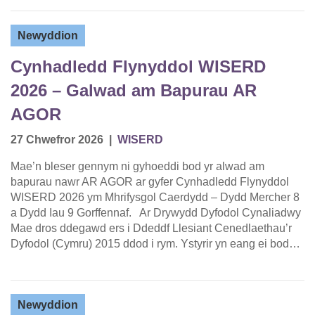
Newyddion
Cynhadledd Flynyddol WISERD
2026 – Galwad am Bapurau AR
AGOR
27 Chwefror 2026
|
WISERD
Mae’n bleser gennym ni gyhoeddi bod yr alwad am
bapurau nawr AR AGOR ar gyfer Cynhadledd Flynyddol
WISERD 2026 ym Mhrifysgol Caerdydd – Dydd Mercher 8
a Dydd Iau 9 Gorffennaf. Ar Drywydd Dyfodol Cynaliadwy
Mae dros ddegawd ers i Ddeddf Llesiant Cenedlaethau’r
Dyfodol (Cymru) 2015 ddod i rym. Ystyrir yn eang ei bod…
Newyddion