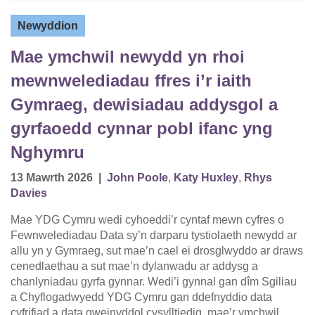
Newyddion
Mae ymchwil newydd yn rhoi
mewnwelediadau ffres i’r iaith
Gymraeg, dewisiadau addysgol a
gyrfaoedd cynnar pobl ifanc yng
Nghymru
13 Mawrth 2026
|
John Poole
,
Katy Huxley
,
Rhys
Davies
Mae YDG Cymru wedi cyhoeddi’r cyntaf mewn cyfres o
Fewnwelediadau Data sy’n darparu tystiolaeth newydd ar
allu yn y Gymraeg, sut mae’n cael ei drosglwyddo ar draws
cenedlaethau a sut mae’n dylanwadu ar addysg a
chanlyniadau gyrfa gynnar. Wedi’i gynnal gan dîm Sgiliau
a Chyflogadwyedd YDG Cymru gan ddefnyddio data
cyfrifiad a data gweinyddol cysylltiedig, mae’r ymchwil…