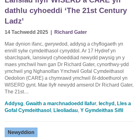
dathlu cyhoeddi ‘The 21st Century
Ladz’
14 Tachwedd 2025
|
Richard Gater
Mae dynion ifanc, gwrywdod, addysg a chyflogaeth yn
ennill sylw cymdeithasol cynyddol. Ar 17 Hydref yn
sbarcIspark, lansiwyd cyhoeddiad newydd pwysig yn y
maes ymchwil hwn gan Dr Richard Gater, cynorthwy-ydd
ymchwil yng Nghanolfan Ymchwil Gofal Cymdeithasol
Oedolion (CARE) a chymrawd ymchwil ôl-ddoethurol yn
WISERD gynt. Mae llyfr newydd amserol Dr Richard Gater,
The 21st…
Addysg
,
Gwaith a marchnadoedd llafur
,
Iechyd, Lles a
Gofal Cymdeithasol
,
Lleoliadau
,
Y Gymdeithas Sifil
Newyddion