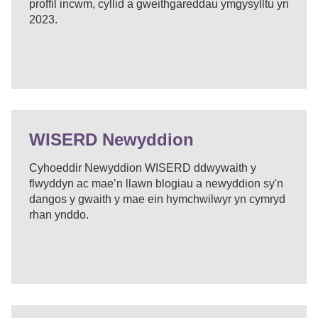
proffil incwm, cyllid a gweithgareddau ymgysylltu yn
2023.
WISERD Newyddion
Cyhoeddir Newyddion WISERD ddwywaith y
flwyddyn ac mae’n llawn blogiau a newyddion sy'n
dangos y gwaith y mae ein hymchwilwyr yn cymryd
rhan ynddo.