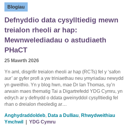
Blogiau
Defnyddio data cysylltiedig mewn
treialon rheoli ar hap:
Mewnwelediadau o astudiaeth
PHaCT
25 Mawrth 2026
Yn aml, disgrifir treialon rheoli ar hap (RCTs) fel y ‘safon
aur’ ar gyfer profi a yw triniaethau neu ymyriadau newydd
yn gweithio. Yn y blog hwn, mae Dr Ian Thomas, sy’n
arwain maes thematig Tai a Digartrefedd YDG Cymru, yn
edrych ar y defnydd o ddata gweinyddol cysylltiedig fel
rhan o dreialon rheoledig ar…
Anghydraddoldeb
,
Data a Dulliau
,
Rhwydweithiau
Ymchwil
|
YDG Cymru