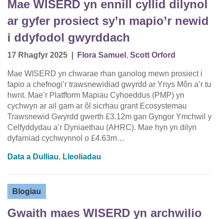
Mae WISERD yn ennill cyllid dilynol
ar gyfer prosiect sy’n mapio’r newid
i ddyfodol gwyrddach
17 Rhagfyr 2025
|
Flora Samuel
,
Scott Orford
Mae WISERD yn chwarae rhan ganolog mewn prosiect i
fapio a chefnogi’r trawsnewidiad gwyrdd ar Ynys Môn a’r tu
hwnt. Mae’r Platfform Mapiau Cyhoeddus (PMP) yn
cychwyn ar ail gam ar ôl sicrhau grant Ecosystemau
Trawsnewid Gwyrdd gwerth £3.12m gan Gyngor Ymchwil y
Celfyddydau a’r Dyniaethau (AHRC). Mae hyn yn dilyn
dyfarniad cychwynnol o £4.63m…
Data a Dulliau
,
Lleoliadau
Blogiau
Gwaith maes WISERD yn archwilio