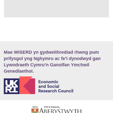
Mae WISERD yn gydweithrediad rhwng pum
prifysgol yng Nghymru ac fe’i dynodwyd gan
Lywodraeth Cymru’n Ganolfan Ymchwil
Genedlaethol.
E