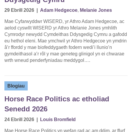
29 Ebrill 2026
|
Adam Hedgecoe
,
Melanie Jones
Mae Cyfarwyddwr WISERD, yr Athro Adam Hedgecoe, ac
aelod cyswllt WISERD yr Athro Melanie Jones ymhlith
Cymrodyr newydd Cymdeithas Ddysgedig Cymru a gafodd
eu hethol eleni. Mae ymchwil yr Athro Hedgecoe yn ymdrin
â’r ffordd y mae biofeddygaeth fodern wedi’i llunio’n
gymdeithasol a’r rôl y mae geneteg glinigol yn ei chwarae
wrth wneud penderfyniadau meddygol….
Blogiau
Horse Race Politics ac etholiad
Senedd 2026
24 Ebrill 2026
|
Louis Bromfield
Mae Horse Race Politics yn wefan rad ac am ddim, ar ffurf