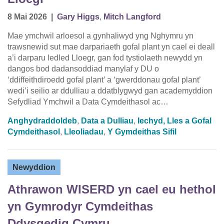
8 Mai 2026
|
Gary Higgs
,
Mitch Langford
Mae ymchwil arloesol a gynhaliwyd yng Nghymru yn
trawsnewid sut mae darpariaeth gofal plant yn cael ei deall
a’i darparu ledled Lloegr, gan fod tystiolaeth newydd yn
dangos bod dadansoddiad manylaf y DU o
‘ddiffeithdiroedd gofal plant’ a ‘gwerddonau gofal plant’
wedi’i seilio ar ddulliau a ddatblygwyd gan academyddion
Sefydliad Ymchwil a Data Cymdeithasol ac…
Anghydraddoldeb
,
Data a Dulliau
,
Iechyd, Lles a Gofal
Cymdeithasol
,
Lleoliadau
,
Y Gymdeithas Sifil
Newyddion
Athrawon WISERD yn cael eu hethol
yn Gymrodyr Cymdeithas
Ddysgedig Cymru