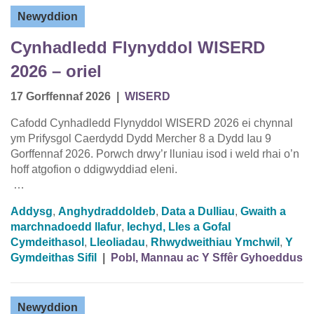
Newyddion
Cynhadledd Flynyddol WISERD
2026 – oriel
17 Gorffennaf 2026
|
WISERD
Cafodd Cynhadledd Flynyddol WISERD 2026 ei chynnal
ym Prifysgol Caerdydd Dydd Mercher 8 a Dydd Iau 9
Gorffennaf 2026. Porwch drwy’r lluniau isod i weld rhai o’n
hoff atgofion o ddigwyddiad eleni.
…
Addysg
,
Anghydraddoldeb
,
Data a Dulliau
,
Gwaith a
marchnadoedd llafur
,
Iechyd, Lles a Gofal
Cymdeithasol
,
Lleoliadau
,
Rhwydweithiau Ymchwil
,
Y
Gymdeithas Sifil
|
Pobl, Mannau ac Y Sffêr Gyhoeddus
Newyddion