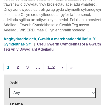
trawsnewid bywydau trwy brosiectau adeiladu ymarferol.
Drwy adnewyddu cartrefi gwag gyda chymorth cyfranogwyr
lleol, mae Cii yn creu cyfleoedd ar gyfer twf personol,
adeiladu sgiliau ac adfywio cymunedol. Fel rhan o brosiect
Adeiladu Gwerth Cymdeithasol a Gwaith Teg mewn
Adeiladu WISERD, mae Cii yn enghraifft nodedig…
Anghydraddoldeb
,
Gwaith a marchnadoedd llafur
,
Y
Gymdeithas Sifil
|
Creu Gwerth Cymdeithasol a Gwaith
Teg yn y Diwydiant Adeiladu
1
2
3
…
112
›
»
Pobl
Thema