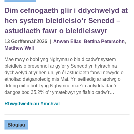
Dim cefnogaeth glir i ddychwelyd at
hen system bleidleisio’r Senedd –
astudiaeth fawr o bleidleiswyr
13 Gorffennaf 2026
|
Anwen Elias
,
Bettina Petersohn
,
Matthew Wall
Mae mwy o bobl yng Nghymru o blaid cadw’r system
bleidleisio bresennol ar gyfer y Senedd yn hytrach na
dychwelyd at yr hen un, yn ôl astudiaeth fanwl newydd o
etholiad datganoledig mis Mai. Yn seiliedig ar arolwg o
ddeng mil o bobl yng Nghymru, mae’r canfyddiadau’n
dangos bod 35.2% o’r ymatebwyr yn ffafrio cadw’r…
Rhwydweithiau Ymchwil
Blogiau