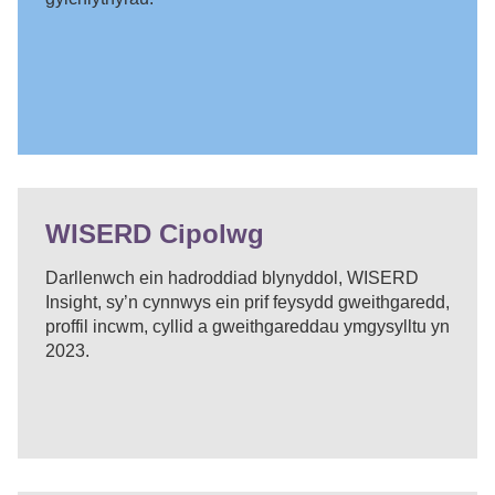
WISERD Cipolwg
Darllenwch ein hadroddiad blynyddol, WISERD
Insight, sy’n cynnwys ein prif feysydd gweithgaredd,
proffil incwm, cyllid a gweithgareddau ymgysylltu yn
2023.