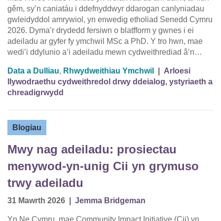
gêm, sy’n caniatáu i ddefnyddwyr ddarogan canlyniadau
gwleidyddol amrywiol, yn enwedig etholiad Senedd Cymru
2026. Dyma’r drydedd fersiwn o blatfform y gwnes i ei
adeiladu ar gyfer fy ymchwil MSc a PhD. Y tro hwn, mae
wedi’i ddylunio a’i adeiladu mewn cydweithrediad â’n…
Data a Dulliau
,
Rhwydweithiau Ymchwil
|
Arloesi
llywodraethu cydweithredol drwy ddeialog, ystyriaeth a
chreadigrwydd
Blogiau
Mwy nag adeiladu: prosiectau
menywod-yn-unig Cii yn grymuso
trwy adeiladu
31 Mawrth 2026
|
Jemma Bridgeman
Yn Ne Cymru, mae Community Impact Initiative (Cii) yn