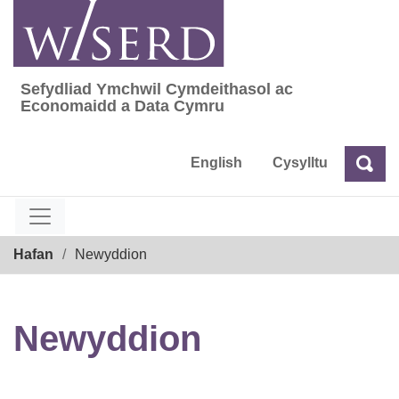
Skip
to
content
Sefydliad Ymchwil Cymdeithasol ac
Sefydliad Ymchwil Cymdeithasol ac Econom
Economaidd a Data Cymru
English
Cysylltu
Chw
Chwilio
Breadcrumb
Hafan
Newyddion
Newyddion