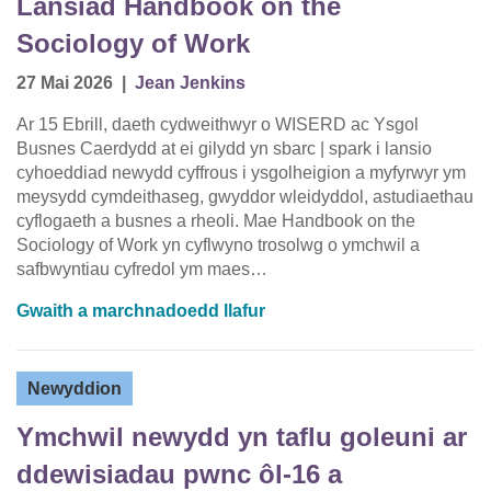
Lansiad Handbook on the
Sociology of Work
27 Mai 2026
|
Jean Jenkins
Ar 15 Ebrill, daeth cydweithwyr o WISERD ac Ysgol
Busnes Caerdydd at ei gilydd yn sbarc | spark i lansio
cyhoeddiad newydd cyffrous i ysgolheigion a myfyrwyr ym
meysydd cymdeithaseg, gwyddor wleidyddol, astudiaethau
cyflogaeth a busnes a rheoli. Mae Handbook on the
Sociology of Work yn cyflwyno trosolwg o ymchwil a
safbwyntiau cyfredol ym maes…
Gwaith a marchnadoedd llafur
Newyddion
Ymchwil newydd yn taflu goleuni ar
ddewisiadau pwnc ôl-16 a