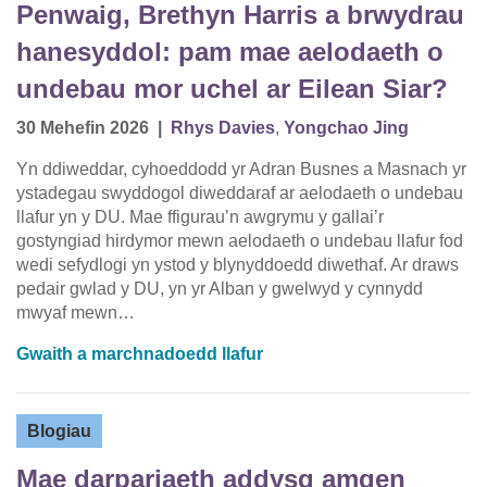
Penwaig, Brethyn Harris a brwydrau
hanesyddol: pam mae aelodaeth o
undebau mor uchel ar Eilean Siar?
30 Mehefin 2026
|
Rhys Davies
,
Yongchao Jing
Yn ddiweddar, cyhoeddodd yr Adran Busnes a Masnach yr
ystadegau swyddogol diweddaraf ar aelodaeth o undebau
llafur yn y DU. Mae ffigurau’n awgrymu y gallai’r
gostyngiad hirdymor mewn aelodaeth o undebau llafur fod
wedi sefydlogi yn ystod y blynyddoedd diwethaf. Ar draws
pedair gwlad y DU, yn yr Alban y gwelwyd y cynnydd
mwyaf mewn…
Gwaith a marchnadoedd llafur
Blogiau
Mae darpariaeth addysg amgen