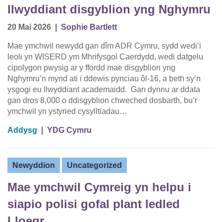
llwyddiant disgyblion yng Nghymru
20 Mai 2026
|
Sophie Bartlett
Mae ymchwil newydd gan dîm ADR Cymru, sydd wedi’i
leoli yn WISERD ym Mhrifysgol Caerdydd, wedi datgelu
cipolygon pwysig ar y ffordd mae disgyblion yng
Nghymru’n mynd ati i ddewis pynciau ôl-16, a beth sy’n
ysgogi eu llwyddiant academaidd. Gan dynnu ar ddata
gan dros 8,000 o ddisgyblion chweched dosbarth, bu’r
ymchwil yn ystyried cysylltiadau…
Addysg
|
YDG Cymru
Newyddion
Uncategorized
Mae ymchwil Cymreig yn helpu i
siapio polisi gofal plant ledled
Lloegr