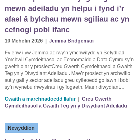
mewn adeiladu yn helpu i fynd i’r
afael â bylchau mewn sgiliau ac yn
cefnogi pobl ifanc
10 Mehefin 2026
|
Jemma Bridgeman
Fy enw i yw Jemma ac rwy’n ymchwilydd yn Sefydliad
Ymchwil Cymdeithasol ac Economaidd a Data Cymru sy’n
gweithio ar y prosiectCreu Gwerth Cymdeithasol a Gwaith
Teg yn y Diwydiant Adeiladu . Mae’r prosiect yn archwilio
sut y gall y sector adeiladu greu cyfleoedd go iawn i bobl
sy’n wynebu rhwystrau i gyflogaeth. Mae’r diwydiant…
Gwaith a marchnadoedd llafur
|
Creu Gwerth
Cymdeithasol a Gwaith Teg yn y Diwydiant Adeiladu
Newyddion