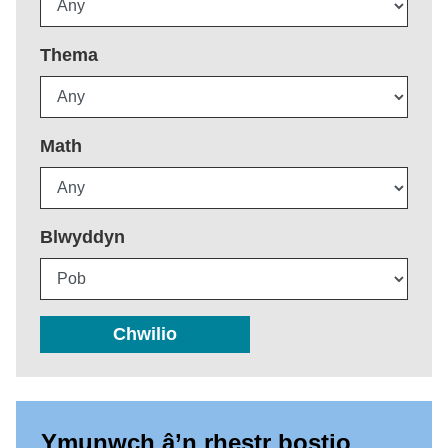
Thema
Math
Blwyddyn
Chwilio
Ymunwch â’n rhestr bostio