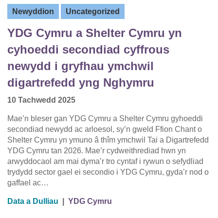
Newyddion
Uncategorized
YDG Cymru a Shelter Cymru yn
cyhoeddi secondiad cyffrous
newydd i gryfhau ymchwil
digartrefedd yng Nghymru
10 Tachwedd 2025
Mae’n bleser gan YDG Cymru a Shelter Cymru gyhoeddi
secondiad newydd ac arloesol, sy’n gweld Ffion Chant o
Shelter Cymru yn ymuno â thîm ymchwil Tai a Digartrefedd
YDG Cymru tan 2026. Mae’r cydweithrediad hwn yn
arwyddocaol am mai dyma’r tro cyntaf i rywun o sefydliad
trydydd sector gael ei secondio i YDG Cymru, gyda’r nod o
gaffael ac…
Data a Dulliau
|
YDG Cymru