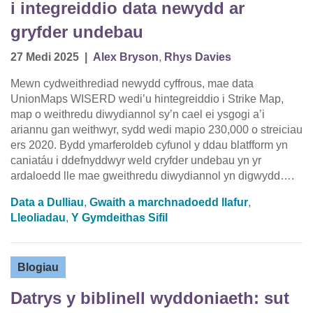
i integreiddio data newydd ar
gryfder undebau
27 Medi 2025
|
Alex Bryson
,
Rhys Davies
Mewn cydweithrediad newydd cyffrous, mae data
UnionMaps WISERD wedi’u hintegreiddio i Strike Map,
map o weithredu diwydiannol sy’n cael ei ysgogi a’i
ariannu gan weithwyr, sydd wedi mapio 230,000 o streiciau
ers 2020. Bydd ymarferoldeb cyfunol y ddau blatfform yn
caniatáu i ddefnyddwyr weld cryfder undebau yn yr
ardaloedd lle mae gweithredu diwydiannol yn digwydd….
Data a Dulliau
,
Gwaith a marchnadoedd llafur
,
Lleoliadau
,
Y Gymdeithas Sifil
Blogiau
Datrys y biblinell wyddoniaeth: sut