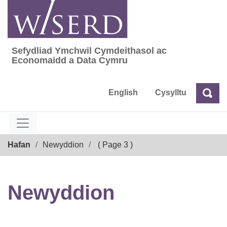
Skip
to
content
Sefydliad Ymchwil Cymdeithasol ac
Sefydliad Ymchwil Cymdeithasol ac Econom
Economaidd a Data Cymru
English
Cysylltu
Chw
Chwilio
Breadcrumb
Hafan
Newyddion
( Page 3 )
Newyddion