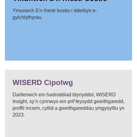
Ymunwch â’n rhestr bostio i dderbyn e-
gylchlythyrau.
WISERD Cipolwg
Darllenwch ein hadroddiad blynyddol, WISERD
Insight, sy’n cynnwys ein prif feysydd gweithgaredd,
proffil incwm, cyllid a gweithgareddau ymgysylltu yn
2023.