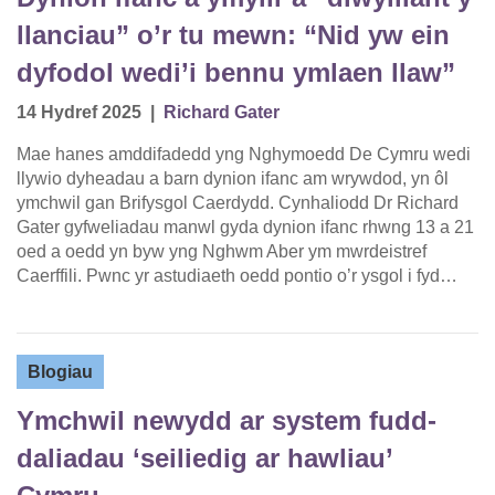
llanciau” o’r tu mewn: “Nid yw ein
dyfodol wedi’i bennu ymlaen llaw”
14 Hydref 2025
|
Richard Gater
Mae hanes amddifadedd yng Nghymoedd De Cymru wedi
llywio dyheadau a barn dynion ifanc am wrywdod, yn ôl
ymchwil gan Brifysgol Caerdydd. Cynhaliodd Dr Richard
Gater gyfweliadau manwl gyda dynion ifanc rhwng 13 a 21
oed a oedd yn byw yng Nghwm Aber ym mwrdeistref
Caerffili. Pwnc yr astudiaeth oedd pontio o’r ysgol i fyd…
Blogiau
Ymchwil newydd ar system fudd-
daliadau ‘seiliedig ar hawliau’