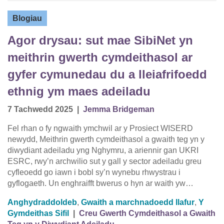
Blogiau
Agor drysau: sut mae SibiNet yn
meithrin gwerth cymdeithasol ar
gyfer cymunedau du a lleiafrifoedd
ethnig ym maes adeiladu
7 Tachwedd 2025
|
Jemma Bridgeman
Fel rhan o fy ngwaith ymchwil ar y Prosiect WISERD
newydd, Meithrin gwerth cymdeithasol a gwaith teg yn y
diwydiant adeiladu yng Nghymru, a ariennir gan UKRI
ESRC, rwy’n archwilio sut y gall y sector adeiladu greu
cyfleoedd go iawn i bobl sy’n wynebu rhwystrau i
gyflogaeth. Un enghraifft bwerus o hyn ar waith yw…
Anghydraddoldeb
,
Gwaith a marchnadoedd llafur
,
Y
Gymdeithas Sifil
|
Creu Gwerth Cymdeithasol a Gwaith