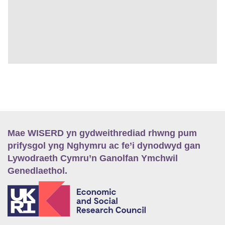
Mae WISERD yn gydweithrediad rhwng pum
prifysgol yng Nghymru ac fe’i dynodwyd gan
Lywodraeth Cymru’n Ganolfan Ymchwil
Genedlaethol.
E