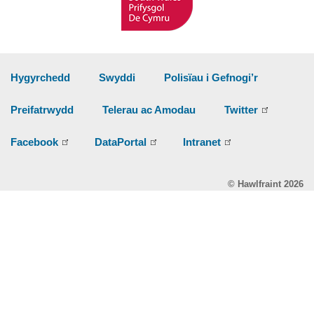
Hygyrchedd
Swyddi
Polisïau i Gefnogi’r
Preifatrwydd
Telerau ac Amodau
Twitter
Facebook
DataPortal
Intranet
© Hawlfraint 2026