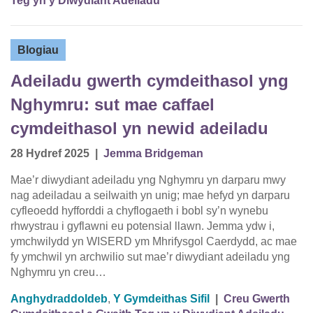
Teg yn y Diwydiant Adeiladu
Blogiau
Adeiladu gwerth cymdeithasol yng
Nghymru: sut mae caffael
cymdeithasol yn newid adeiladu
28 Hydref 2025
|
Jemma Bridgeman
Mae’r diwydiant adeiladu yng Nghymru yn darparu mwy
nag adeiladau a seilwaith yn unig; mae hefyd yn darparu
cyfleoedd hyfforddi a chyflogaeth i bobl sy’n wynebu
rhwystrau i gyflawni eu potensial llawn. Jemma ydw i,
ymchwilydd yn WISERD ym Mhrifysgol Caerdydd, ac mae
fy ymchwil yn archwilio sut mae’r diwydiant adeiladu yng
Nghymru yn creu…
Anghydraddoldeb
,
Y Gymdeithas Sifil
|
Creu Gwerth