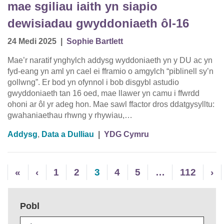
mae sgiliau iaith yn siapio
dewisiadau gwyddoniaeth ôl-16
24 Medi 2025
|
Sophie Bartlett
Mae’r naratif ynghylch addysg wyddoniaeth yn y DU ac yn
fyd-eang yn aml yn cael ei fframio o amgylch “piblinell sy’n
gollwng”. Er bod yn ofynnol i bob disgybl astudio
gwyddoniaeth tan 16 oed, mae llawer yn camu i ffwrdd
ohoni ar ôl yr adeg hon. Mae sawl ffactor dros ddatgysylltu:
gwahaniaethau rhwng y rhywiau,…
Addysg
,
Data a Dulliau
|
YDG Cymru
«
‹
1
2
3
4
5
…
112
›
Pobl