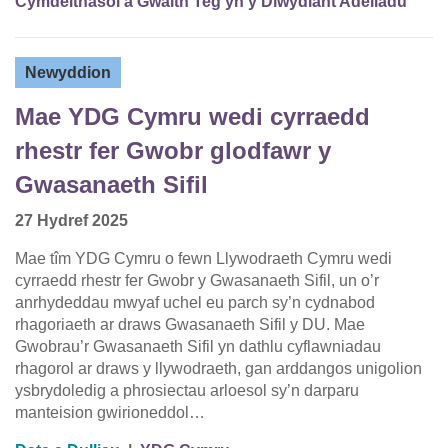
Cymdeithasol a Gwaith Teg yn y Diwydiant Adeiladu
Newyddion
Mae YDG Cymru wedi cyrraedd
rhestr fer Gwobr glodfawr y
Gwasanaeth Sifil
27 Hydref 2025
Mae tîm YDG Cymru o fewn Llywodraeth Cymru wedi
cyrraedd rhestr fer Gwobr y Gwasanaeth Sifil, un o’r
anrhydeddau mwyaf uchel eu parch sy’n cydnabod
rhagoriaeth ar draws Gwasanaeth Sifil y DU. Mae
Gwobrau’r Gwasanaeth Sifil yn dathlu cyflawniadau
rhagorol ar draws y llywodraeth, gan arddangos unigolion
ysbrydoledig a phrosiectau arloesol sy’n darparu
manteision gwirioneddol…