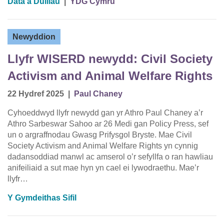
Data a Dulliau
|
YDG Cymru
Newyddion
Llyfr WISERD newydd: Civil Society
Activism and Animal Welfare Rights
22 Hydref 2025
|
Paul Chaney
Cyhoeddwyd llyfr newydd gan yr Athro Paul Chaney a’r
Athro Sarbeswar Sahoo ar 26 Medi gan Policy Press, sef
un o argraffnodau Gwasg Prifysgol Bryste. Mae Civil
Society Activism and Animal Welfare Rights yn cynnig
dadansoddiad manwl ac amserol o’r sefyllfa o ran hawliau
anifeiliaid a sut mae hyn yn cael ei lywodraethu. Mae’r
llyfr…
Y Gymdeithas Sifil