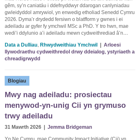
gêm, sy’n caniatáu i ddefnyddwyr ddarogan canlyniadau
gwleidyddol amrywiol, yn enwedig etholiad Senedd Cymru
2026. Dyma’r drydedd fersiwn o blatfform y gwnes i ei
adeiladu ar gyfer fy ymchwil MSc a PhD. Y tro hwn, mae
wedi’i ddylunio a’i adeiladu mewn cydweithrediad â’n…
Data a Dulliau
,
Rhwydweithiau Ymchwil
|
Arloesi
llywodraethu cydweithredol drwy ddeialog, ystyriaeth a
chreadigrwydd
Blogiau
Mwy nag adeiladu: prosiectau
menywod-yn-unig Cii yn grymuso
trwy adeiladu
31 Mawrth 2026
|
Jemma Bridgeman
Yn Ne Cymru, mae Community Impact Initiative (Cii) yn