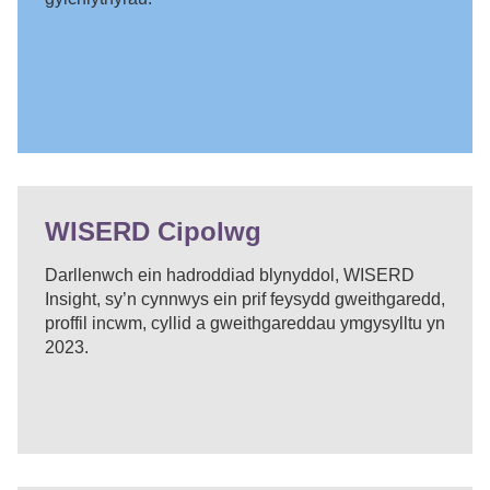
WISERD Cipolwg
Darllenwch ein hadroddiad blynyddol, WISERD
Insight, sy’n cynnwys ein prif feysydd gweithgaredd,
proffil incwm, cyllid a gweithgareddau ymgysylltu yn
2023.