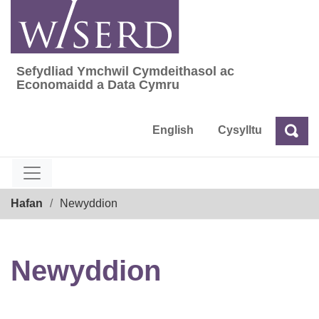
Skip
to
content
Sefydliad Ymchwil Cymdeithasol ac
Sefydliad Ymchwil Cymdeithasol ac Econom
Economaidd a Data Cymru
English
Cysylltu
Chw
Chwilio
Breadcrumb
Hafan
Newyddion
Newyddion