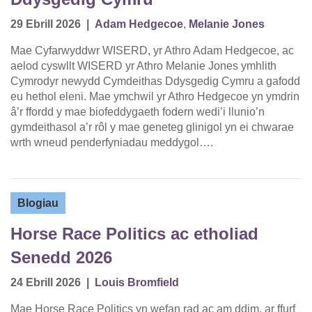
29 Ebrill 2026
|
Adam Hedgecoe
,
Melanie Jones
Mae Cyfarwyddwr WISERD, yr Athro Adam Hedgecoe, ac
aelod cyswllt WISERD yr Athro Melanie Jones ymhlith
Cymrodyr newydd Cymdeithas Ddysgedig Cymru a gafodd
eu hethol eleni. Mae ymchwil yr Athro Hedgecoe yn ymdrin
â’r ffordd y mae biofeddygaeth fodern wedi’i llunio’n
gymdeithasol a’r rôl y mae geneteg glinigol yn ei chwarae
wrth wneud penderfyniadau meddygol….
Blogiau
Horse Race Politics ac etholiad
Senedd 2026
24 Ebrill 2026
|
Louis Bromfield
Mae Horse Race Politics yn wefan rad ac am ddim, ar ffurf