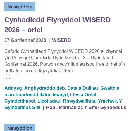
Newyddion
Cynhadledd Flynyddol WISERD
2026 – oriel
17 Gorffennaf 2026
|
WISERD
Cafodd Cynhadledd Flynyddol WISERD 2026 ei chynnal
ym Prifysgol Caerdydd Dydd Mercher 8 a Dydd Iau 9
Gorffennaf 2026. Porwch drwy’r lluniau isod i weld rhai o’n
hoff atgofion o ddigwyddiad eleni.
…
Addysg
,
Anghydraddoldeb
,
Data a Dulliau
,
Gwaith a
marchnadoedd llafur
,
Iechyd, Lles a Gofal
Cymdeithasol
,
Lleoliadau
,
Rhwydweithiau Ymchwil
,
Y
Gymdeithas Sifil
|
Pobl, Mannau ac Y Sffêr Gyhoeddus
Newyddion