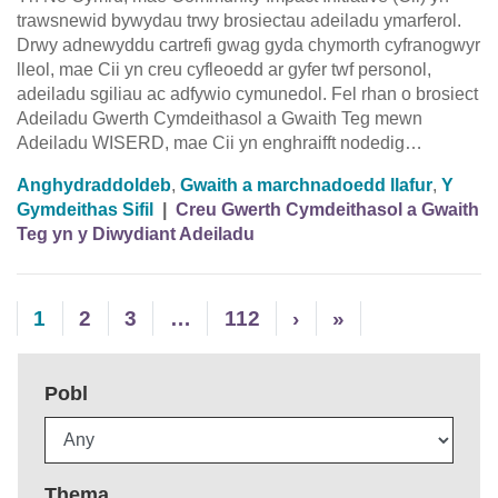
trawsnewid bywydau trwy brosiectau adeiladu ymarferol.
Drwy adnewyddu cartrefi gwag gyda chymorth cyfranogwyr
lleol, mae Cii yn creu cyfleoedd ar gyfer twf personol,
adeiladu sgiliau ac adfywio cymunedol. Fel rhan o brosiect
Adeiladu Gwerth Cymdeithasol a Gwaith Teg mewn
Adeiladu WISERD, mae Cii yn enghraifft nodedig…
Anghydraddoldeb
,
Gwaith a marchnadoedd llafur
,
Y
Gymdeithas Sifil
|
Creu Gwerth Cymdeithasol a Gwaith
Teg yn y Diwydiant Adeiladu
1
2
3
…
112
›
»
Pobl
Thema