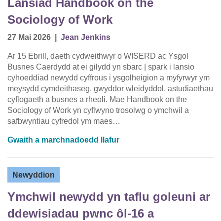
Lansiad Handbook on the
Sociology of Work
27 Mai 2026
|
Jean Jenkins
Ar 15 Ebrill, daeth cydweithwyr o WISERD ac Ysgol
Busnes Caerdydd at ei gilydd yn sbarc | spark i lansio
cyhoeddiad newydd cyffrous i ysgolheigion a myfyrwyr ym
meysydd cymdeithaseg, gwyddor wleidyddol, astudiaethau
cyflogaeth a busnes a rheoli. Mae Handbook on the
Sociology of Work yn cyflwyno trosolwg o ymchwil a
safbwyntiau cyfredol ym maes…
Gwaith a marchnadoedd llafur
Newyddion
Ymchwil newydd yn taflu goleuni ar
ddewisiadau pwnc ôl-16 a