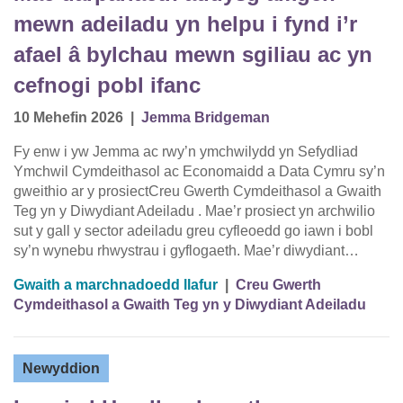
mewn adeiladu yn helpu i fynd i’r
afael â bylchau mewn sgiliau ac yn
cefnogi pobl ifanc
10 Mehefin 2026
|
Jemma Bridgeman
Fy enw i yw Jemma ac rwy’n ymchwilydd yn Sefydliad
Ymchwil Cymdeithasol ac Economaidd a Data Cymru sy’n
gweithio ar y prosiectCreu Gwerth Cymdeithasol a Gwaith
Teg yn y Diwydiant Adeiladu . Mae’r prosiect yn archwilio
sut y gall y sector adeiladu greu cyfleoedd go iawn i bobl
sy’n wynebu rhwystrau i gyflogaeth. Mae’r diwydiant…
Gwaith a marchnadoedd llafur
|
Creu Gwerth
Cymdeithasol a Gwaith Teg yn y Diwydiant Adeiladu
Newyddion