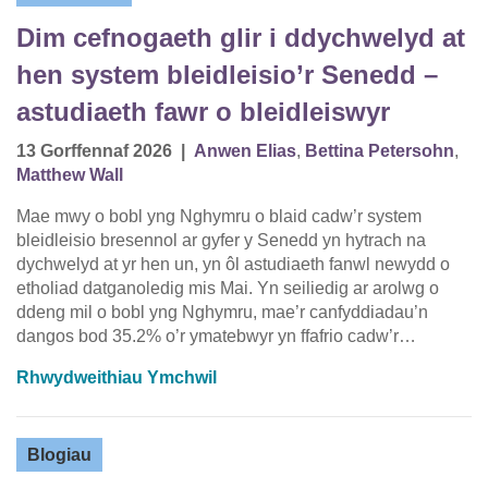
Dim cefnogaeth glir i ddychwelyd at
hen system bleidleisio’r Senedd –
astudiaeth fawr o bleidleiswyr
13 Gorffennaf 2026
|
Anwen Elias
,
Bettina Petersohn
,
Matthew Wall
Mae mwy o bobl yng Nghymru o blaid cadw’r system
bleidleisio bresennol ar gyfer y Senedd yn hytrach na
dychwelyd at yr hen un, yn ôl astudiaeth fanwl newydd o
etholiad datganoledig mis Mai. Yn seiliedig ar arolwg o
ddeng mil o bobl yng Nghymru, mae’r canfyddiadau’n
dangos bod 35.2% o’r ymatebwyr yn ffafrio cadw’r…
Rhwydweithiau Ymchwil
Blogiau