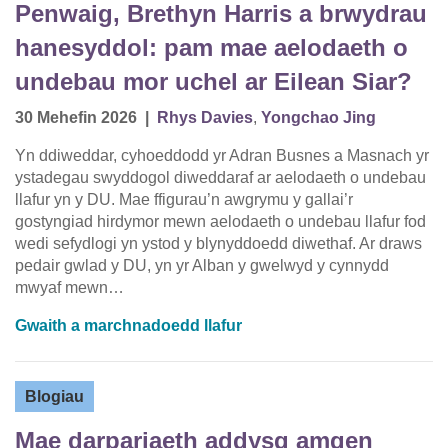
Penwaig, Brethyn Harris a brwydrau
hanesyddol: pam mae aelodaeth o
undebau mor uchel ar Eilean Siar?
30 Mehefin 2026
|
Rhys Davies
,
Yongchao Jing
Yn ddiweddar, cyhoeddodd yr Adran Busnes a Masnach yr
ystadegau swyddogol diweddaraf ar aelodaeth o undebau
llafur yn y DU. Mae ffigurau’n awgrymu y gallai’r
gostyngiad hirdymor mewn aelodaeth o undebau llafur fod
wedi sefydlogi yn ystod y blynyddoedd diwethaf. Ar draws
pedair gwlad y DU, yn yr Alban y gwelwyd y cynnydd
mwyaf mewn…
Gwaith a marchnadoedd llafur
Blogiau
Mae darpariaeth addysg amgen