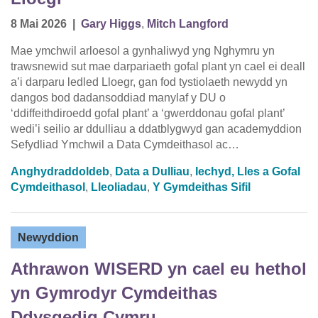
8 Mai 2026
|
Gary Higgs
,
Mitch Langford
Mae ymchwil arloesol a gynhaliwyd yng Nghymru yn
trawsnewid sut mae darpariaeth gofal plant yn cael ei deall
a’i darparu ledled Lloegr, gan fod tystiolaeth newydd yn
dangos bod dadansoddiad manylaf y DU o
‘ddiffeithdiroedd gofal plant’ a ‘gwerddonau gofal plant’
wedi’i seilio ar ddulliau a ddatblygwyd gan academyddion
Sefydliad Ymchwil a Data Cymdeithasol ac…
Anghydraddoldeb
,
Data a Dulliau
,
Iechyd, Lles a Gofal
Cymdeithasol
,
Lleoliadau
,
Y Gymdeithas Sifil
Newyddion
Athrawon WISERD yn cael eu hethol
yn Gymrodyr Cymdeithas
Ddysgedig Cymru