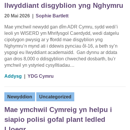
llwyddiant disgyblion yng Nghymru
20 Mai 2026
|
Sophie Bartlett
Mae ymchwil newydd gan dîm ADR Cymru, sydd wedi’i
leoli yn WISERD ym Mhrifysgol Caerdydd, wedi datgelu
cipolygon pwysig ar y ffordd mae disgyblion yng
Nghymru’n mynd ati i ddewis pynciau ôl-16, a beth sy’n
ysgogi eu llwyddiant academaidd. Gan dynnu ar ddata
gan dros 8,000 o ddisgyblion chweched dosbarth, bu’r
ymchwil yn ystyried cysylltiadau…
Addysg
|
YDG Cymru
Newyddion
Uncategorized
Mae ymchwil Cymreig yn helpu i
siapio polisi gofal plant ledled
Lloegr