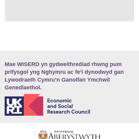
Mae WISERD yn gydweithrediad rhwng pum
prifysgol yng Nghymru ac fe’i dynodwyd gan
Lywodraeth Cymru’n Ganolfan Ymchwil
Genedlaethol.
E