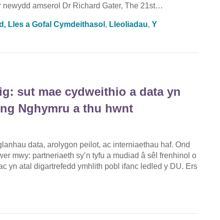
fr newydd amserol Dr Richard Gater, The 21st…
d, Lles a Gofal Cymdeithasol
,
Lleoliadau
,
Y
g: sut mae cydweithio a data yn
 yng Nghymru a thu hwnt
nhau data, arolygon peilot, ac interniaethau haf. Ond
er mwy: partneriaeth sy’n tyfu a mudiad â sêl frenhinol o
c yn atal digartrefedd ymhlith pobl ifanc ledled y DU. Ers