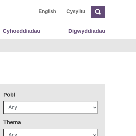
 Cymru
English
Cysylltu
Chwilio
Chwilio
Cyhoeddiadau
Digwyddiadau
Pobl
Thema