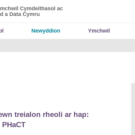
Ymchwil Cymdeithasol ac
 Ymchwil Cymdeithasol ac Economaidd a Data
d a Data Cymru
bl
Newyddion
Ymchwil
wn treialon rheoli ar hap:
h PHaCT