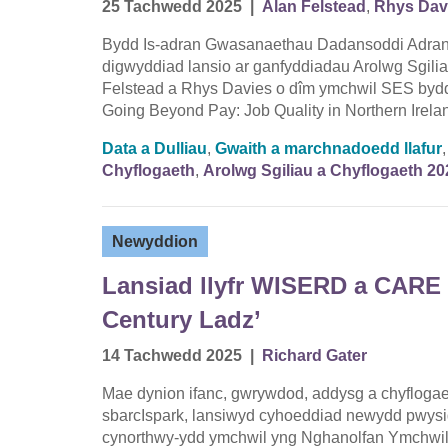
25 Tachwedd 2025
|
Alan Felstead
,
Rhys Dav
Bydd Is-adran Gwasanaethau Dadansoddi Adran 
digwyddiad lansio ar ganfyddiadau Arolwg Sgili
Felstead a Rhys Davies o dîm ymchwil SES bydd 
Going Beyond Pay: Job Quality in Northern Irela
Data a Dulliau
,
Gwaith a marchnadoedd llafur
Chyflogaeth
,
Arolwg Sgiliau a Chyflogaeth 20
Newyddion
Lansiad llyfr WISERD a CARE 
Century Ladz’
14 Tachwedd 2025
|
Richard Gater
Mae dynion ifanc, gwrywdod, addysg a chyflogaet
sbarcIspark, lansiwyd cyhoeddiad newydd pwysi
cynorthwy-ydd ymchwil yng Nghanolfan Ymchwi