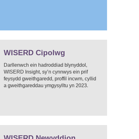
WISERD Cipolwg
Darllenwch ein hadroddiad blynyddol,
WISERD Insight, sy’n cynnwys ein prif
feysydd gweithgaredd, proffil incwm, cyllid
a gweithgareddau ymgysylltu yn 2023.
WISERD Newyddion