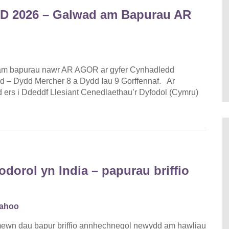
D 2026 – Galwad am Bapurau AR
 am bapurau nawr AR AGOR ar gyfer Cynhadledd
 – Dydd Mercher 8 a Dydd Iau 9 Gorffennaf. Ar
rs i Ddeddf Llesiant Cenedlaethau’r Dyfodol (Cymru)
odorol yn India – papurau briffio
Sahoo
ewn dau bapur briffio annhechnegol newydd am hawliau