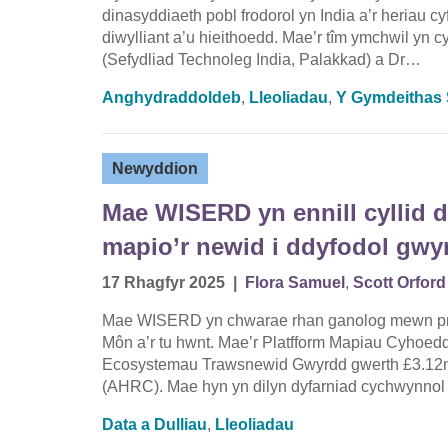
dinasyddiaeth pobl frodorol yn India a’r heriau 
diwylliant a’u hieithoedd. Mae’r tîm ymchwil yn 
(Sefydliad Technoleg India, Palakkad) a Dr…
Anghydraddoldeb
,
Lleoliadau
,
Y Gymdeithas S
Newyddion
Mae WISERD yn ennill cyllid di
mapio’r newid i ddyfodol gw
17 Rhagfyr 2025
|
Flora Samuel
,
Scott Orford
Mae WISERD yn chwarae rhan ganolog mewn prosi
Môn a’r tu hwnt. Mae’r Platfform Mapiau Cyhoedd
Ecosystemau Trawsnewid Gwyrdd gwerth £3.12m
(AHRC). Mae hyn yn dilyn dyfarniad cychwynno
Data a Dulliau
,
Lleoliadau