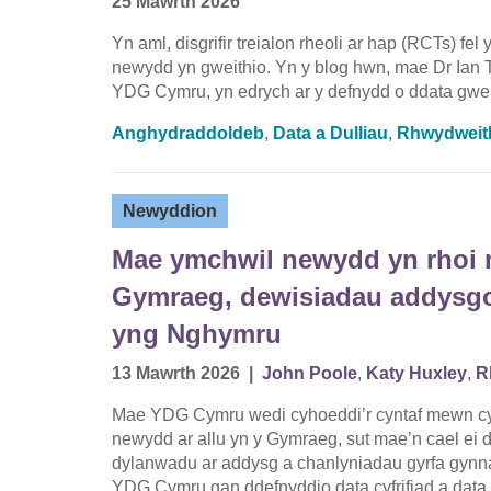
25 Mawrth 2026
Yn aml, disgrifir treialon rheoli ar hap (RCTs) fel
newydd yn gweithio. Yn y blog hwn, mae Dr Ian 
YDG Cymru, yn edrych ar y defnydd o ddata gwein
Anghydraddoldeb
,
Data a Dulliau
,
Rhwydweit
Newyddion
Mae ymchwil newydd yn rhoi m
Gymraeg, dewisiadau addysgol
yng Nghymru
13 Mawrth 2026
|
John Poole
,
Katy Huxley
,
R
Mae YDG Cymru wedi cyhoeddi’r cyntaf mewn cyf
newydd ar allu yn y Gymraeg, sut mae’n cael ei
dylanwadu ar addysg a chanlyniadau gyrfa gynna
YDG Cymru gan ddefnyddio data cyfrifiad a data