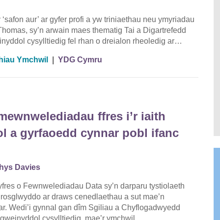
 y ‘safon aur’ ar gyfer profi a yw triniaethau neu ymyriadau
Thomas, sy’n arwain maes thematig Tai a Digartrefedd
yddol cysylltiedig fel rhan o dreialon rheoledig ar…
hiau Ymchwil
|
YDG Cymru
ewnwelediadau ffres i’r iaith
 a gyrfaoedd cynnar pobl ifanc
hys Davies
res o Fewnwelediadau Data sy’n darparu tystiolaeth
 drosglwyddo ar draws cenedlaethau a sut mae’n
r. Wedi’i gynnal gan dîm Sgiliau a Chyflogadwyedd
 gweinyddol cysylltiedig, mae’r ymchwil…