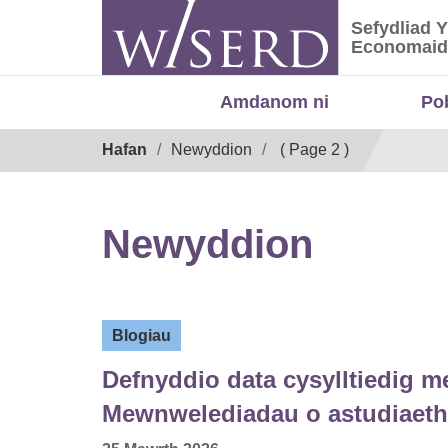
Skip
Sefydliad 
to
Sefydliad
Economaid
content
Amdanom ni
Po
Breadcrumb
Hafan
Newyddion
( Page 2 )
Newyddion
Blogiau
Defnyddio data cysylltiedig me
Mewnwelediadau o astudiaet