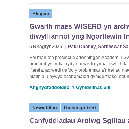
Blogiau
Gwaith maes WISERD yn archwi
diwylliannol yng Ngorllewin I
5 Rhagfyr 2025
|
Paul Chaney
,
Sarbeswar S
Fel rhan o’n prosiect a ariennir gan Academi’r G
brodorol yn India, rydyn ni wedi cynnal gweithda
Kerala, ac wedi trafod y problemau a’r heriau m
hiaith a’u bywyd economaidd-gymdeithasol beun
Anghydraddoldeb
,
Y Gymdeithas Sifil
Newyddion
Uncategorized
Canfyddiadau Arolwg Sgiliau