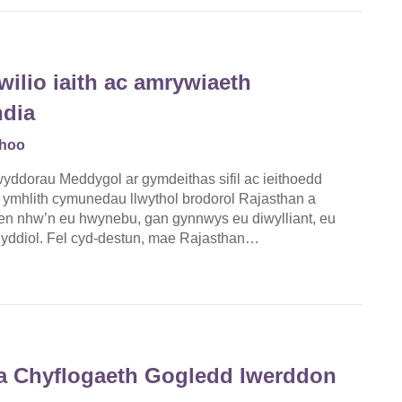
lio iaith ac amrywiaeth
ndia
ahoo
wyddorau Meddygol ar gymdeithas sifil ac ieithoedd
i ymhlith cymunedau llwythol brodorol Rajasthan a
aen nhw’n eu hwynebu, gan gynnwys eu diwylliant, eu
yddiol. Fel cyd-destun, mae Rajasthan…
 a Chyflogaeth Gogledd Iwerddon