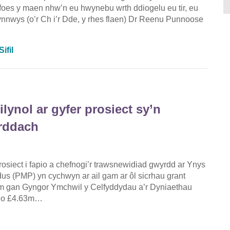
cyfoes y maen nhw’n eu hwynebu wrth ddiogelu eu tir, eu
cynnwys (o’r Ch i’r Dde, y rhes flaen) Dr Reenu Punnoose
ifil
lynol ar gyfer prosiect sy’n
yrddach
ect i fapio a chefnogi’r trawsnewidiad gwyrdd ar Ynys
us (PMP) yn cychwyn ar ail gam ar ôl sicrhau grant
 gan Gyngor Ymchwil y Celfyddydau a’r Dyniaethau
l o £4.63m…