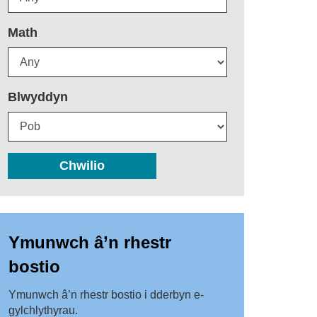
Math
Blwyddyn
Chwilio
Ymunwch â’n rhestr
bostio
Ymunwch â’n rhestr bostio i dderbyn e-
gylchlythyrau.