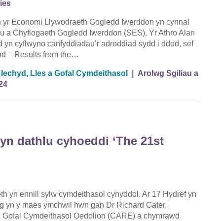
ies
yr Economi Llywodraeth Gogledd Iwerddon yn cynnal
au a Chyflogaeth Gogledd Iwerddon (SES). Yr Athro Alan
yn cyflwyno canfyddiadau’r adroddiad sydd i ddod, sef
nd – Results from the…
,
Iechyd, Lles a Gofal Cymdeithasol
|
Arolwg Sgiliau a
24
yn dathlu cyhoeddi ‘The 21st
h yn ennill sylw cymdeithasol cynyddol. Ar 17 Hydref yn
g yn y maes ymchwil hwn gan Dr Richard Gater,
l Gofal Cymdeithasol Oedolion (CARE) a chymrawd