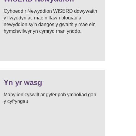
Cyhoeddir Newyddion WISERD ddwywaith
y flwyddyn ac mae’n llawn blogiau a
newyddion sy'n dangos y gwaith y mae ein
hymchwilwyr yn cymryd rhan ynddo.
Yn yr wasg
Manylion cyswllt ar gyfer pob ymholiad gan
y cyfryngau