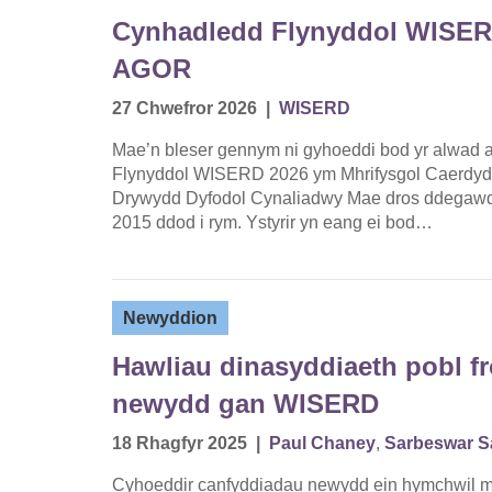
Cynhadledd Flynyddol WISER
AGOR
27 Chwefror 2026
|
WISERD
Mae’n bleser gennym ni gyhoeddi bod yr alwad
Flynyddol WISERD 2026 ym Mhrifysgol Caerdydd
Drywydd Dyfodol Cynaliadwy Mae dros ddegawd e
2015 ddod i rym. Ystyrir yn eang ei bod…
Newyddion
Hawliau dinasyddiaeth pobl fr
newydd gan WISERD
18 Rhagfyr 2025
|
Paul Chaney
,
Sarbeswar 
Cyhoeddir canfyddiadau newydd ein hymchwil m