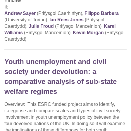
Ymchw
il:
Andrew Sayer
(Prifysgol Caerhirfryn),
Filippo Barbera
(University of Torino),
Ian Rees Jones
(Prifysgol
Caerdydd),
Julie Froud
(Prifysgol Manceinion),
Karel
Williams
(Prifysgol Manceinion),
Kevin Morgan
(Prifysgol
Caerdydd)
Youth unemployment and civil
society under devolution: a
comparative analysis of sub-state
welfare regimes
Overview: This ESRC funded project aims to identify,
categorise and compare scales and types of civil society
involvement in youth unemployment policy between the
four devolved nations of the UK. In doing so it will examine
the implications of these differences for both youth