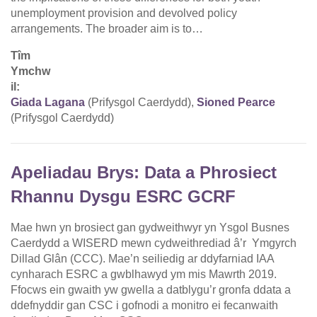
unemployment provision and devolved policy
arrangements. The broader aim is to…
Tîm
Ymchw
il:
Giada Lagana
(Prifysgol Caerdydd),
Sioned Pearce
(Prifysgol Caerdydd)
Apeliadau Brys: Data a Phrosiect
Rhannu Dysgu ESRC GCRF
Mae hwn yn brosiect gan gydweithwyr yn Ysgol Busnes
Caerdydd a WISERD mewn cydweithrediad â’r Ymgyrch
Dillad Glân (CCC). Mae’n seiliedig ar ddyfarniad IAA
cynharach ESRC a gwblhawyd ym mis Mawrth 2019.
Ffocws ein gwaith yw gwella a datblygu’r gronfa ddata a
ddefnyddir gan CSC i gofnodi a monitro ei fecanwaith