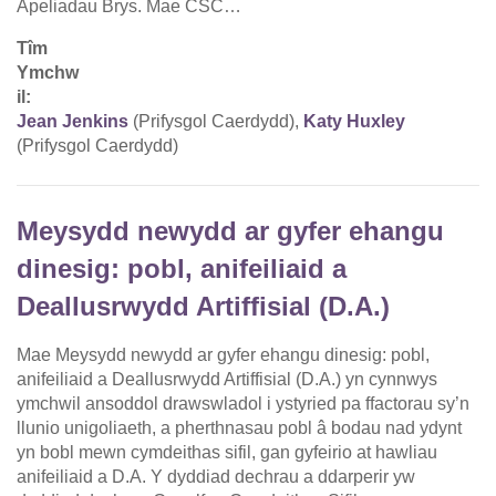
Apeliadau Brys. Mae CSC…
Tîm
Ymchw
il:
Jean Jenkins
(Prifysgol Caerdydd),
Katy Huxley
(Prifysgol Caerdydd)
Meysydd newydd ar gyfer ehangu
dinesig: pobl, anifeiliaid a
Deallusrwydd Artiffisial (D.A.)
Mae Meysydd newydd ar gyfer ehangu dinesig: pobl,
anifeiliaid a Deallusrwydd Artiffisial (D.A.) yn cynnwys
ymchwil ansoddol drawswladol i ystyried pa ffactorau sy’n
llunio unigoliaeth, a pherthnasau pobl â bodau nad ydynt
yn bobl mewn cymdeithas sifil, gan gyfeirio at hawliau
anifeiliaid a D.A. Y dyddiad dechrau a ddarperir yw