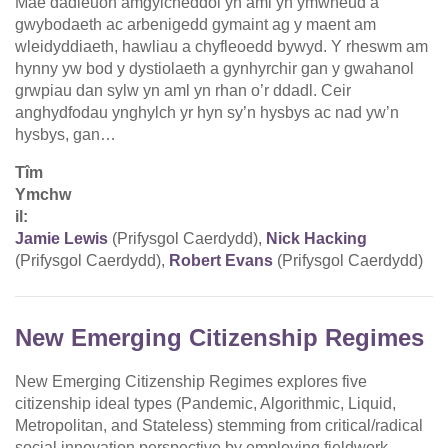
Mae dadleuon amgylcheddol yn aml yn ymwneud â
gwybodaeth ac arbenigedd gymaint ag y maent am
wleidyddiaeth, hawliau a chyfleoedd bywyd. Y rheswm am
hynny yw bod y dystiolaeth a gynhyrchir gan y gwahanol
grwpiau dan sylw yn aml yn rhan o’r ddadl. Ceir
anghydfodau ynghylch yr hyn sy’n hysbys ac nad yw’n
hysbys, gan…
Tîm
Ymchw
il:
Jamie Lewis
(Prifysgol Caerdydd),
Nick Hacking
(Prifysgol Caerdydd),
Robert Evans
(Prifysgol Caerdydd)
New Emerging Citizenship Regimes
New Emerging Citizenship Regimes explores five
citizenship ideal types (Pandemic, Algorithmic, Liquid,
Metropolitan, and Stateless) stemming from critical/radical
social innovation perspective by employing fieldwork