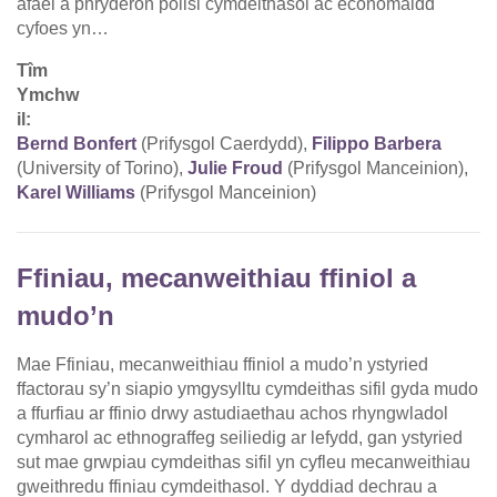
afael â phryderon polisi cymdeithasol ac economaidd
cyfoes yn…
Tîm
Ymchw
il:
Bernd Bonfert
(Prifysgol Caerdydd),
Filippo Barbera
(University of Torino),
Julie Froud
(Prifysgol Manceinion),
Karel Williams
(Prifysgol Manceinion)
Ffiniau, mecanweithiau ffiniol a
mudo’n
Mae Ffiniau, mecanweithiau ffiniol a mudo’n ystyried
ffactorau sy’n siapio ymgysylltu cymdeithas sifil gyda mudo
a ffurfiau ar ffinio drwy astudiaethau achos rhyngwladol
cymharol ac ethnograffeg seiliedig ar lefydd, gan ystyried
sut mae grwpiau cymdeithas sifil yn cyfleu mecanweithiau
gweithredu ffiniau cymdeithasol. Y dyddiad dechrau a