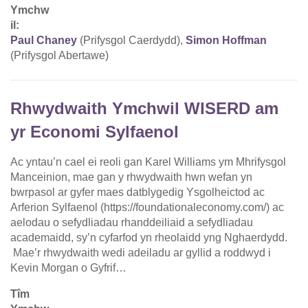
Ymchw
il:
Paul Chaney
(Prifysgol Caerdydd),
Simon Hoffman
(Prifysgol Abertawe)
Rhwydwaith Ymchwil WISERD am
yr Economi Sylfaenol
Ac yntau’n cael ei reoli gan Karel Williams ym Mhrifysgol
Manceinion, mae gan y rhwydwaith hwn wefan yn
bwrpasol ar gyfer maes datblygedig Ysgolheictod ac
Arferion Sylfaenol (https://foundationaleconomy.com/) ac
aelodau o sefydliadau rhanddeiliaid a sefydliadau
academaidd, sy’n cyfarfod yn rheolaidd yng Nghaerdydd.
Mae’r rhwydwaith wedi adeiladu ar gyllid a roddwyd i
Kevin Morgan o Gyfrif…
Tîm