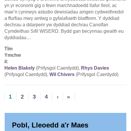
yn yr economi gig o fewn marchnadoedd llafur lleol, ac
mae’n cynnwys astudio dewisiadau amgen cydweithredol
a ffurfiau mwy amlwg o gyfalafiaeth blatfform. Y dyddiad
dechrau a ddarperir yw dyddiad dechrau Canolfan
Cymdeithas Sifil WISERD. Bydd gan becynnau gwaith eu
dyddiadau…
Tîm
Ymchw
il:
Helen Blakely
(Prifysgol Caerdydd),
Rhys Davies
(Prifysgol Caerdydd),
Wil Chivers
(Prifysgol Caerdydd)
1
2
3
4
›
»
Pobl, Lleoedd a'r Maes