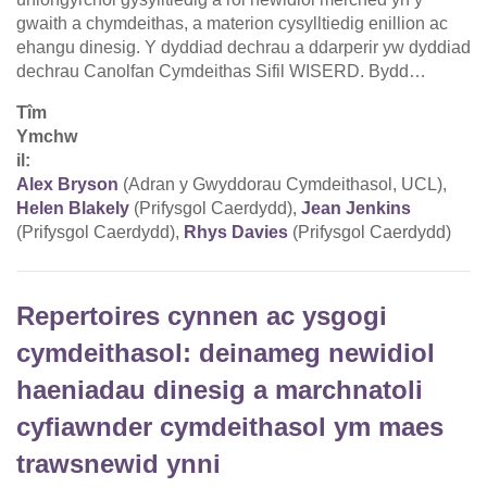
gwaith a chymdeithas, a materion cysylltiedig enillion ac
ehangu dinesig. Y dyddiad dechrau a ddarperir yw dyddiad
dechrau Canolfan Cymdeithas Sifil WISERD. Bydd…
Tîm
Ymchw
il:
Alex Bryson
(Adran y Gwyddorau Cymdeithasol, UCL),
Helen Blakely
(Prifysgol Caerdydd),
Jean Jenkins
(Prifysgol Caerdydd),
Rhys Davies
(Prifysgol Caerdydd)
Repertoires cynnen ac ysgogi
cymdeithasol: deinameg newidiol
haeniadau dinesig a marchnatoli
cyfiawnder cymdeithasol ym maes
trawsnewid ynni