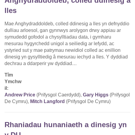
Anghydraddoldeb, colled ddinesig a
lles
Mae Anghydraddoldeb, colled ddinesig a lles yn defnyddio
dulliau arloesol, gan gynnwys arolygon drwy appiau ar
symudedd gofodol a chysylltiadau data, i gymharu
mesurau hygyrchedd unigol a seiliedig ar lefydd, ac
ystyried sut y mae patrymau newidiol colled ac enillion
dinesig yn gysylltiedig â mesurau iechyd a lles. Y dyddiad
dechrau a ddarperir yw dyddiad…
Tîm
Ymchw
il:
Andrew Price
(Prifysgol Caerdydd),
Gary Higgs
(Prifysgol
De Cymru),
Mitch Langford
(Prifysgol De Cymru)
Rhaniadau hunaniaeth a dinesig yn
y DU