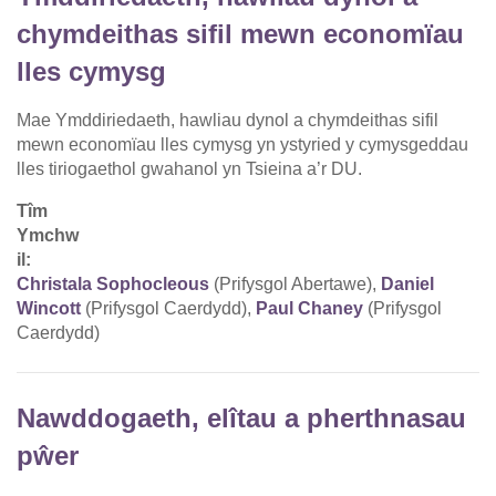
chymdeithas sifil mewn economïau
lles cymysg
Mae Ymddiriedaeth, hawliau dynol a chymdeithas sifil
mewn economïau lles cymysg yn ystyried y cymysgeddau
lles tiriogaethol gwahanol yn Tsieina a’r DU.
Tîm
Ymchw
il:
Christala Sophocleous
(Prifysgol Abertawe),
Daniel
Wincott
(Prifysgol Caerdydd),
Paul Chaney
(Prifysgol
Caerdydd)
Nawddogaeth, elîtau a pherthnasau
pŵer