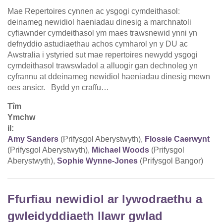
Mae Repertoires cynnen ac ysgogi cymdeithasol:
deinameg newidiol haeniadau dinesig a marchnatoli
cyfiawnder cymdeithasol ym maes trawsnewid ynni yn
defnyddio astudiaethau achos cymharol yn y DU ac
Awstralia i ystyried sut mae repertoires newydd ysgogi
cymdeithasol trawswladol a alluogir gan dechnoleg yn
cyfrannu at ddeinameg newidiol haeniadau dinesig mewn
oes ansicr. Bydd yn craffu…
Tîm
Ymchw
il:
Amy Sanders
(Prifysgol Aberystwyth),
Flossie Caerwynt
(Prifysgol Aberystwyth),
Michael Woods
(Prifysgol
Aberystwyth),
Sophie Wynne-Jones
(Prifysgol Bangor)
Ffurfiau newidiol ar lywodraethu a
gwleidyddiaeth llawr gwlad