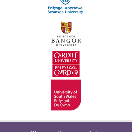
Hygyrchedd
Swyddi
Polisïau i Gefnogi’r