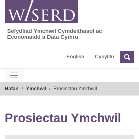
Skip
to
content
Sefydliad Ymchwil Cymdeithasol ac
Sefydliad Ymchwil Cymdeithasol ac Econom
Economaidd a Data Cymru
English
Cysylltu
Chw
Chwilio
Breadcrumb
Hafan
Ymchwil
Prosiectau Ymchwil
Prosiectau Ymchwil