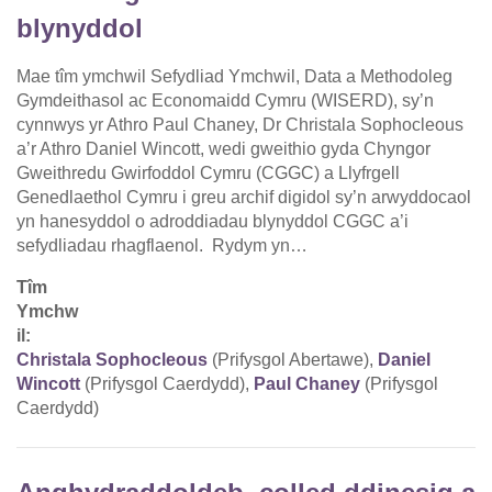
blynyddol
Mae tîm ymchwil Sefydliad Ymchwil, Data a Methodoleg
Gymdeithasol ac Economaidd Cymru (WISERD), sy’n
cynnwys yr Athro Paul Chaney, Dr Christala Sophocleous
a’r Athro Daniel Wincott, wedi gweithio gyda Chyngor
Gweithredu Gwirfoddol Cymru (CGGC) a Llyfrgell
Genedlaethol Cymru i greu archif digidol sy’n arwyddocaol
yn hanesyddol o adroddiadau blynyddol CGGC a’i
sefydliadau rhagflaenol. Rydym yn…
Tîm
Ymchw
il:
Christala Sophocleous
(Prifysgol Abertawe),
Daniel
Wincott
(Prifysgol Caerdydd),
Paul Chaney
(Prifysgol
Caerdydd)