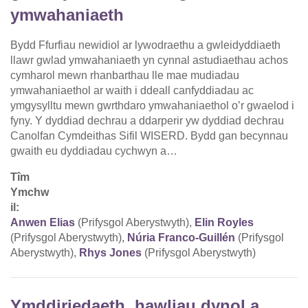
ymwahaniaeth
Bydd Ffurfiau newidiol ar lywodraethu a gwleidyddiaeth
llawr gwlad ymwahaniaeth yn cynnal astudiaethau achos
cymharol mewn rhanbarthau lle mae mudiadau
ymwahaniaethol ar waith i ddeall canfyddiadau ac
ymgysylltu mewn gwrthdaro ymwahaniaethol o’r gwaelod i
fyny. Y dyddiad dechrau a ddarperir yw dyddiad dechrau
Canolfan Cymdeithas Sifil WISERD. Bydd gan becynnau
gwaith eu dyddiadau cychwyn a…
Tîm
Ymchw
il:
Anwen Elias
(Prifysgol Aberystwyth),
Elin Royles
(Prifysgol Aberystwyth),
Núria Franco-Guillén
(Prifysgol
Aberystwyth),
Rhys Jones
(Prifysgol Aberystwyth)
Ymddiriedaeth, hawliau dynol a