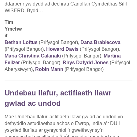
ddarperir yw dyddiad dechrau Canolfan Cymdeithas Sifil
WISERD. Bydd…
Tîm
Ymchw
il:
Bethan Loftus
(Prifysgol Bangor),
Dana Brablecova
(Prifysgol Bangor),
Howard Davis
(Prifysgol Bangor),
Maria Christina Galanaki
(Prifysgol Bangor),
Martina
Feilzer
(Prifysgol Bangor),
Rhys Dafydd Jones
(Prifysgol
Aberystwyth),
Robin Mann
(Prifysgol Bangor)
Undebau llafur, actifiaeth llawr
gwlad ac undod
Mae Undebau llafur, actifiaeth llawr gwlad ac undod yn
defnyddio astudiaethau achos o Ewrop, India a’r DU i
ystyried ffurfiau ar gynrychioli’r gweithwyr sy’n
uniongyrchol gysylltiedig â rôl newidiol merched yn y