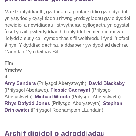
Mae Poblyddiaeth, gwrthdaro a pholareiddio gwleidyddol
yn ystyried y cysylltiadau rhwng ymddygiadau gwleidyddol
newidiol a newidiadau i strwythurau cyflogaeth, yn ogystal
â sut y caiff gwleidyddiaeth boblyddol ei meithrin mewn
llefydd a sut y call cymdeithas sifil weithredu i fynd i’r afael
â hyn. Y dyddiad dechrau a ddarperir yw dyddiad dechrau
Canolfan Cymdeithas Sifil…
Tîm
Ymchw
il:
Amy Sanders
(Prifysgol Aberystwyth),
David Blackaby
(Prifysgol Abertawe),
Flossie Caerwynt
(Prifysgol
Aberystwyth),
Michael Woods
(Prifysgol Aberystwyth),
Rhys Dafydd Jones
(Prifysgol Aberystwyth),
Stephen
Drinkwater
(Prifysgol Roehampton LLundain)
Archif digidol o adroddiadau