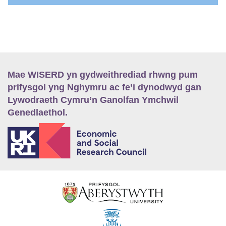
Mae WISERD yn gydweithrediad rhwng pum
prifysgol yng Nghymru ac fe’i dynodwyd gan
Lywodraeth Cymru’n Ganolfan Ymchwil
Genedlaethol.
E