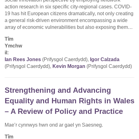
action research in six specific city-regional cases. COVID-
19 has hit European citizens dramatically, not only creating
a general risk-driven environment encompassing a wide
array of economic vulnerabilities but also exposing them…
Tîm
Ymchw
il:
Ian Rees Jones
(Prifysgol Caerdydd),
Igor Calzada
(Prifysgol Caerdydd),
Kevin Morgan
(Prifysgol Caerdydd)
Strengthening and Advancing
Equality and Human Rights in Wales
– A Review of Policy and Practice
Mae’r cynnwys hwn ond ar gael yn Saesneg.
Tîm