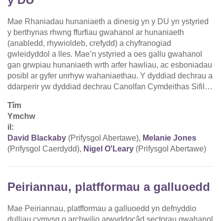
Mae Rhaniadau hunaniaeth a dinesig yn y DU yn ystyried
y berthynas rhwng ffurfiau gwahanol ar hunaniaeth
(anabledd, rhywioldeb, crefydd) a chyfranogiad
gwleidyddol a lles. Mae’n ystyried a oes gallu gwahanol
gan grwpiau hunaniaeth wrth arfer hawliau, ac esboniadau
posibl ar gyfer unrhyw wahaniaethau. Y dyddiad dechrau a
ddarperir yw dyddiad dechrau Canolfan Cymdeithas Sifil…
Tîm
Ymchw
il:
David Blackaby
(Prifysgol Abertawe),
Melanie Jones
(Prifysgol Caerdydd),
Nigel O'Leary
(Prifysgol Abertawe)
Peiriannau, platfformau a galluoedd
Mae Peiriannau, platfformau a galluoedd yn defnyddio
dulliau cymysg o archwilio arwyddocâd sectorau gwahanol