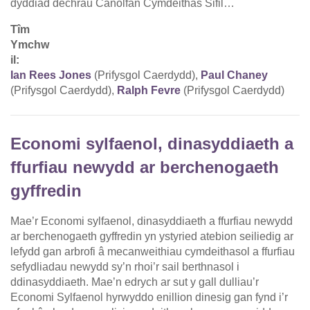
dyddiad dechrau Canolfan Cymdeithas Sifil…
Tîm
Ymchw
il:
Ian Rees Jones
(Prifysgol Caerdydd),
Paul Chaney
(Prifysgol Caerdydd),
Ralph Fevre
(Prifysgol Caerdydd)
Economi sylfaenol, dinasyddiaeth a
ffurfiau newydd ar berchenogaeth
gyffredin
Mae’r Economi sylfaenol, dinasyddiaeth a ffurfiau newydd
ar berchenogaeth gyffredin yn ystyried atebion seiliedig ar
lefydd gan arbrofi â mecanweithiau cymdeithasol a ffurfiau
sefydliadau newydd sy’n rhoi’r sail berthnasol i
ddinasyddiaeth. Mae’n edrych ar sut y gall dulliau’r
Economi Sylfaenol hyrwyddo enillion dinesig gan fynd i’r