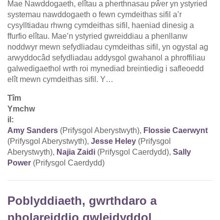
Mae Nawddogaeth, elîtau a pherthnasau pŵer yn ystyried
systemau nawddogaeth o fewn cymdeithas sifil a’r
cysylltiadau rhwng cymdeithas sifil, haeniad dinesig a
ffurfio elîtau. Mae’n ystyried gwreiddiau a phenllanw
noddwyr mewn sefydliadau cymdeithas sifil, yn ogystal ag
arwyddocâd sefydliadau addysgol gwahanol a phroffiliau
galwedigaethol wrth roi mynediad breintiedig i safleoedd
elît mewn cymdeithas sifil. Y…
Tîm
Ymchw
il:
Amy Sanders
(Prifysgol Aberystwyth),
Flossie Caerwynt
(Prifysgol Aberystwyth),
Jesse Heley
(Prifysgol
Aberystwyth),
Najia Zaidi
(Prifysgol Caerdydd),
Sally
Power
(Prifysgol Caerdydd)
Poblyddiaeth, gwrthdaro a
pholareiddio gwleidyddol