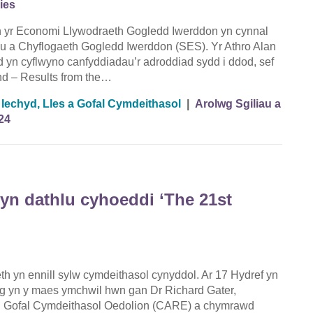
ies
yr Economi Llywodraeth Gogledd Iwerddon yn cynnal
au a Chyflogaeth Gogledd Iwerddon (SES). Yr Athro Alan
yn cyflwyno canfyddiadau’r adroddiad sydd i ddod, sef
nd – Results from the…
,
Iechyd, Lles a Gofal Cymdeithasol
|
Arolwg Sgiliau a
24
yn dathlu cyhoeddi ‘The 21st
h yn ennill sylw cymdeithasol cynyddol. Ar 17 Hydref yn
g yn y maes ymchwil hwn gan Dr Richard Gater,
l Gofal Cymdeithasol Oedolion (CARE) a chymrawd