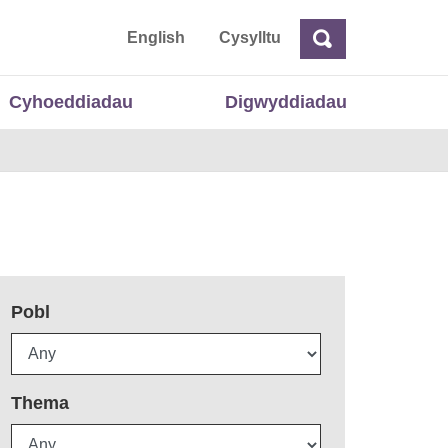
 Cymru
English
Cysylltu
Chwilio
Chwilio
Cyhoeddiadau
Digwyddiadau
Pobl
Thema