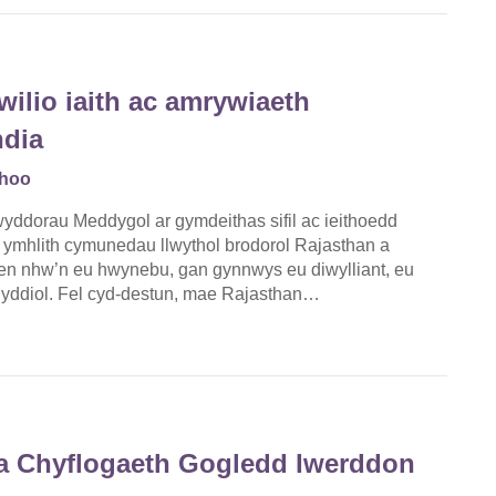
lio iaith ac amrywiaeth
ndia
ahoo
wyddorau Meddygol ar gymdeithas sifil ac ieithoedd
i ymhlith cymunedau llwythol brodorol Rajasthan a
aen nhw’n eu hwynebu, gan gynnwys eu diwylliant, eu
yddiol. Fel cyd-destun, mae Rajasthan…
 a Chyflogaeth Gogledd Iwerddon