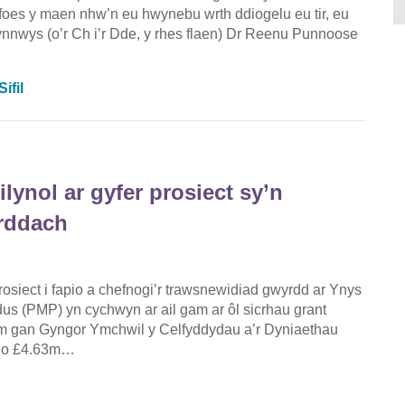
cyfoes y maen nhw’n eu hwynebu wrth ddiogelu eu tir, eu
cynnwys (o’r Ch i’r Dde, y rhes flaen) Dr Reenu Punnoose
ifil
lynol ar gyfer prosiect sy’n
yrddach
ect i fapio a chefnogi’r trawsnewidiad gwyrdd ar Ynys
us (PMP) yn cychwyn ar ail gam ar ôl sicrhau grant
 gan Gyngor Ymchwil y Celfyddydau a’r Dyniaethau
l o £4.63m…