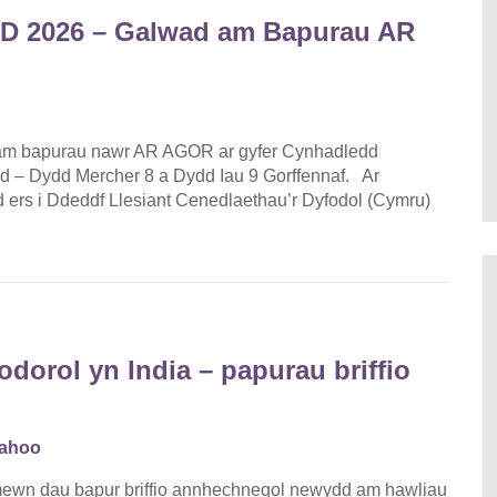
D 2026 – Galwad am Bapurau AR
 am bapurau nawr AR AGOR ar gyfer Cynhadledd
 – Dydd Mercher 8 a Dydd Iau 9 Gorffennaf. Ar
rs i Ddeddf Llesiant Cenedlaethau’r Dyfodol (Cymru)
odorol yn India – papurau briffio
Sahoo
ewn dau bapur briffio annhechnegol newydd am hawliau