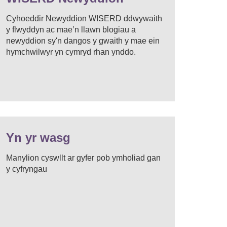
Cyhoeddir Newyddion WISERD ddwywaith
y flwyddyn ac mae’n llawn blogiau a
newyddion sy'n dangos y gwaith y mae ein
hymchwilwyr yn cymryd rhan ynddo.
Yn yr wasg
Manylion cyswllt ar gyfer pob ymholiad gan
y cyfryngau