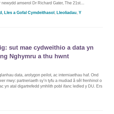
fr newydd amserol Dr Richard Gater, The 21st…
d, Lles a Gofal Cymdeithasol
,
Lleoliadau
,
Y
g: sut mae cydweithio a data yn
 yng Nghymru a thu hwnt
nhau data, arolygon peilot, ac interniaethau haf. Ond
er mwy: partneriaeth sy’n tyfu a mudiad â sêl frenhinol o
c yn atal digartrefedd ymhlith pobl ifanc ledled y DU. Ers