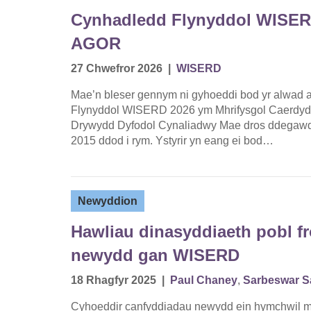
Cynhadledd Flynyddol WISER
AGOR
27 Chwefror 2026
|
WISERD
Mae’n bleser gennym ni gyhoeddi bod yr alwad
Flynyddol WISERD 2026 ym Mhrifysgol Caerdydd
Drywydd Dyfodol Cynaliadwy Mae dros ddegawd e
2015 ddod i rym. Ystyrir yn eang ei bod…
Newyddion
Hawliau dinasyddiaeth pobl fr
newydd gan WISERD
18 Rhagfyr 2025
|
Paul Chaney
,
Sarbeswar 
Cyhoeddir canfyddiadau newydd ein hymchwil m