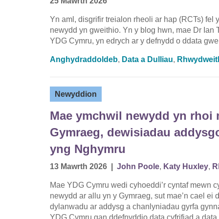
25 Mawrth 2026
Yn aml, disgrifir treialon rheoli ar hap (RCTs) fel
newydd yn gweithio. Yn y blog hwn, mae Dr Ian 
YDG Cymru, yn edrych ar y defnydd o ddata gwein
Anghydraddoldeb
,
Data a Dulliau
,
Rhwydweit
Newyddion
Mae ymchwil newydd yn rhoi m
Gymraeg, dewisiadau addysgol
yng Nghymru
13 Mawrth 2026
|
John Poole
,
Katy Huxley
,
R
Mae YDG Cymru wedi cyhoeddi’r cyntaf mewn cyf
newydd ar allu yn y Gymraeg, sut mae’n cael ei
dylanwadu ar addysg a chanlyniadau gyrfa gynna
YDG Cymru gan ddefnyddio data cyfrifiad a data