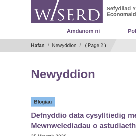
Skip
Sefydliad 
to
Sefydliad
Economaid
content
Amdanom ni
Po
Breadcrumb
Hafan
Newyddion
( Page 2 )
Newyddion
Blogiau
Defnyddio data cysylltiedig me
Mewnwelediadau o astudiaet