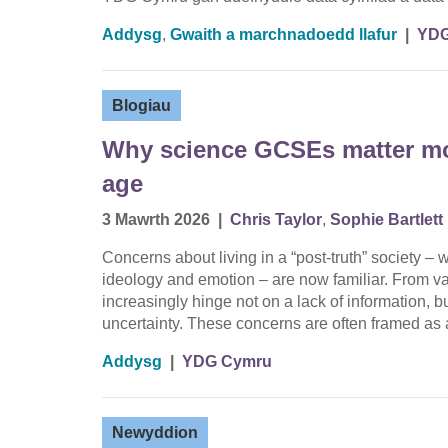
Addysg
,
Gwaith a marchnadoedd llafur
|
YDG
Blogiau
Why science GCSEs matter mor
age
3 Mawrth 2026
|
Chris Taylor
,
Sophie Bartlett
Concerns about living in a “post-truth” society –
ideology and emotion – are now familiar. From va
increasingly hinge not on a lack of information,
uncertainty. These concerns are often framed a
Addysg
|
YDG Cymru
Newyddion