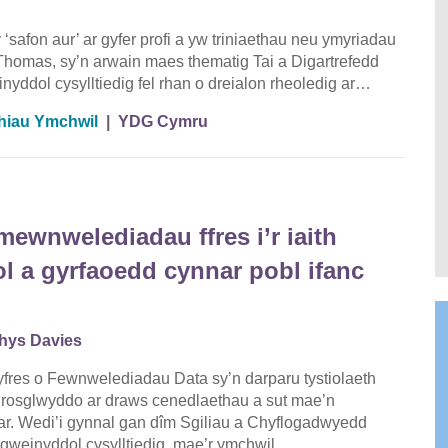
 y ‘safon aur’ ar gyfer profi a yw triniaethau neu ymyriadau
Thomas, sy’n arwain maes thematig Tai a Digartrefedd
yddol cysylltiedig fel rhan o dreialon rheoledig ar…
hiau Ymchwil
|
YDG Cymru
ewnwelediadau ffres i’r iaith
 a gyrfaoedd cynnar pobl ifanc
hys Davies
res o Fewnwelediadau Data sy’n darparu tystiolaeth
 drosglwyddo ar draws cenedlaethau a sut mae’n
r. Wedi’i gynnal gan dîm Sgiliau a Chyflogadwyedd
 gweinyddol cysylltiedig, mae’r ymchwil…