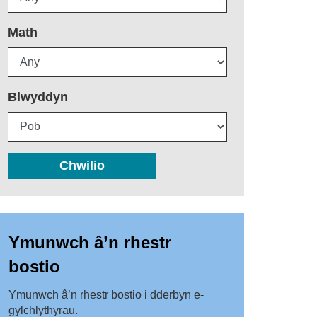
Math
Blwyddyn
Chwilio
Ymunwch â’n rhestr
bostio
Ymunwch â’n rhestr bostio i dderbyn e-
gylchlythyrau.