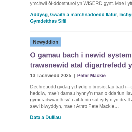
ymchwil ôl-ddoethurol yn WISERD gynt. Mae lly
Addysg
,
Gwaith a marchnadoedd llafur
,
Iechy
Gymdeithas Sifil
Newyddion
O gamau bach i newid systemi
trawsnewid atal digartrefedd
13 Tachwedd 2025
|
Peter Mackie
Dechreuodd gydag ychydig o brosiectau bach—gla
heddiw, mae’r darnau hynny’n rhan o ddarlun llaw
gymeradwyaeth sy’n ail-lunio sut rydym yn deall a
sawl blwyddyn, mae’r Athro Pete Mackie…
Data a Dulliau