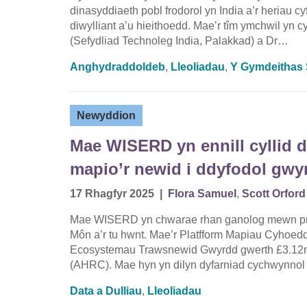
dinasyddiaeth pobl frodorol yn India a’r heriau 
diwylliant a’u hieithoedd. Mae’r tîm ymchwil yn 
(Sefydliad Technoleg India, Palakkad) a Dr…
Anghydraddoldeb
,
Lleoliadau
,
Y Gymdeithas S
Newyddion
Mae WISERD yn ennill cyllid di
mapio’r newid i ddyfodol gw
17 Rhagfyr 2025
|
Flora Samuel
,
Scott Orford
Mae WISERD yn chwarae rhan ganolog mewn prosi
Môn a’r tu hwnt. Mae’r Platfform Mapiau Cyhoedd
Ecosystemau Trawsnewid Gwyrdd gwerth £3.12m
(AHRC). Mae hyn yn dilyn dyfarniad cychwynno
Data a Dulliau
,
Lleoliadau