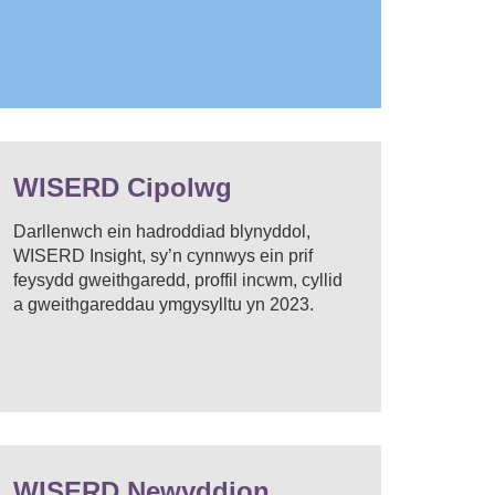
WISERD Cipolwg
Darllenwch ein hadroddiad blynyddol,
WISERD Insight, sy’n cynnwys ein prif
feysydd gweithgaredd, proffil incwm, cyllid
a gweithgareddau ymgysylltu yn 2023.
WISERD Newyddion