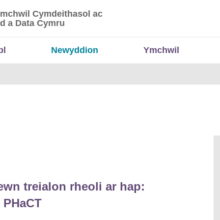
Ymchwil Cymdeithasol ac
 Ymchwil Cymdeithasol ac Economaidd a Data
d a Data Cymru
bl
Newyddion
Ymchwil
wn treialon rheoli ar hap:
h PHaCT