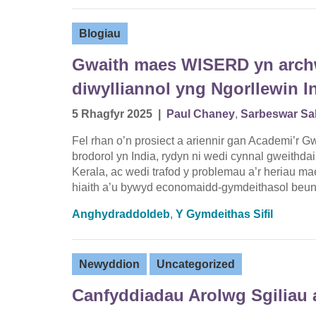
Blogiau
Gwaith maes WISERD yn archwi
diwylliannol yng Ngorllewin I
5 Rhagfyr 2025
|
Paul Chaney
,
Sarbeswar S
Fel rhan o’n prosiect a ariennir gan Academi’r G
brodorol yn India, rydyn ni wedi cynnal gweithda
Kerala, ac wedi trafod y problemau a’r heriau m
hiaith a’u bywyd economaidd-gymdeithasol beun
Anghydraddoldeb
,
Y Gymdeithas Sifil
Newyddion
Uncategorized
Canfyddiadau Arolwg Sgiliau