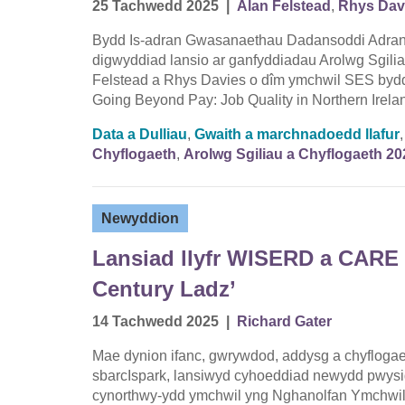
25 Tachwedd 2025
|
Alan Felstead
,
Rhys Dav
Bydd Is-adran Gwasanaethau Dadansoddi Adran 
digwyddiad lansio ar ganfyddiadau Arolwg Sgili
Felstead a Rhys Davies o dîm ymchwil SES bydd 
Going Beyond Pay: Job Quality in Northern Irela
Data a Dulliau
,
Gwaith a marchnadoedd llafur
Chyflogaeth
,
Arolwg Sgiliau a Chyflogaeth 20
Newyddion
Lansiad llyfr WISERD a CARE 
Century Ladz’
14 Tachwedd 2025
|
Richard Gater
Mae dynion ifanc, gwrywdod, addysg a chyflogaet
sbarcIspark, lansiwyd cyhoeddiad newydd pwysi
cynorthwy-ydd ymchwil yng Nghanolfan Ymchwi