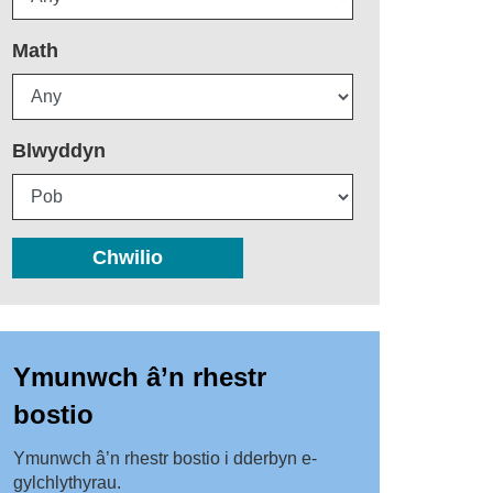
Math
Blwyddyn
Chwilio
Ymunwch â’n rhestr
bostio
Ymunwch â’n rhestr bostio i dderbyn e-
gylchlythyrau.