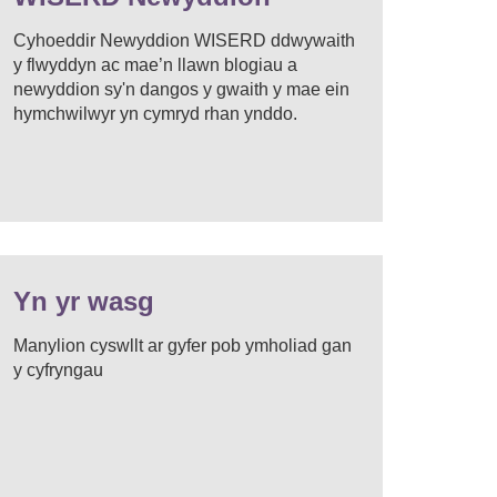
Cyhoeddir Newyddion WISERD ddwywaith
y flwyddyn ac mae’n llawn blogiau a
newyddion sy'n dangos y gwaith y mae ein
hymchwilwyr yn cymryd rhan ynddo.
Yn yr wasg
Manylion cyswllt ar gyfer pob ymholiad gan
y cyfryngau