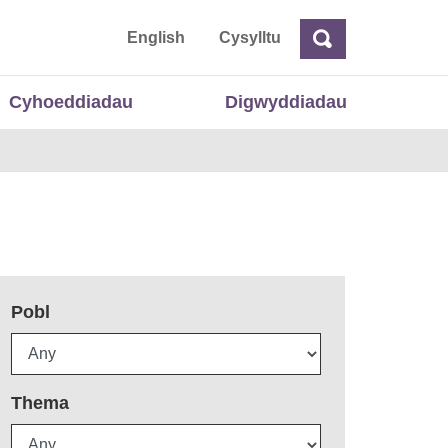
 Cymru
English
Cysylltu
Chwilio
Chwilio
Cyhoeddiadau
Digwyddiadau
Pobl
Thema