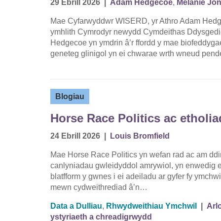
29 Ebrill 2026
|
Adam Hedgecoe
,
Melanie Jo
Mae Cyfarwyddwr WISERD, yr Athro Adam Hedgec
ymhlith Cymrodyr newydd Cymdeithas Ddysgedig 
Hedgecoe yn ymdrin â’r ffordd y mae biofeddygaet
geneteg glinigol yn ei chwarae wrth wneud pen
Blogiau
Horse Race Politics ac etholi
24 Ebrill 2026
|
Louis Bromfield
Mae Horse Race Politics yn wefan rad ac am ddim
canlyniadau gwleidyddol amrywiol, yn enwedig 
blatfform y gwnes i ei adeiladu ar gyfer fy ymchw
mewn cydweithrediad â’n…
Data a Dulliau
,
Rhwydweithiau Ymchwil
|
Arl
ystyriaeth a chreadigrwydd