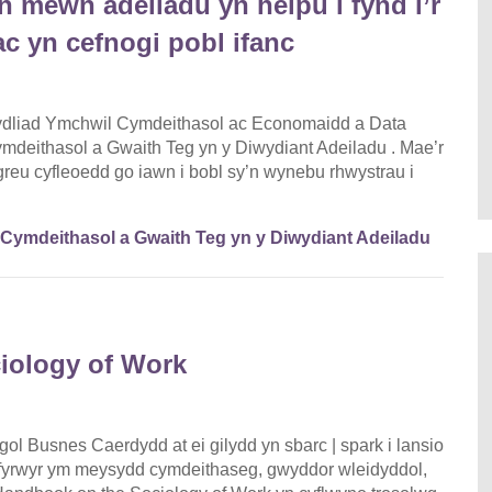
 mewn adeiladu yn helpu i fynd i’r
ac yn cefnogi pobl ifanc
ydliad Ymchwil Cymdeithasol ac Economaidd a Data
mdeithasol a Gwaith Teg yn y Diwydiant Adeiladu . Mae’r
u greu cyfleoedd go iawn i bobl sy’n wynebu rhwystrau i
Cymdeithasol a Gwaith Teg yn y Diwydiant Adeiladu
iology of Work
ol Busnes Caerdydd at ei gilydd yn sbarc | spark i lansio
yfyrwyr ym meysydd cymdeithaseg, gwyddor wleidyddol,