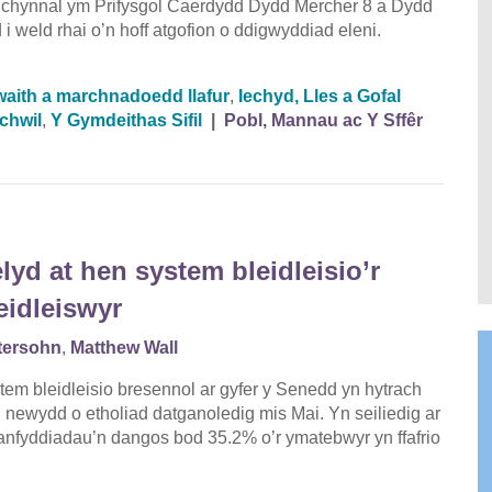
chynnal ym Prifysgol Caerdydd Dydd Mercher 8 a Dydd
sod i weld rhai o’n hoff atgofion o ddigwyddiad eleni.
aith a marchnadoedd llafur
,
Iechyd, Lles a Gofal
chwil
,
Y Gymdeithas Sifil
|
Pobl, Mannau ac Y Sffêr
yd at hen system bleidleisio’r
eidleiswyr
tersohn
,
Matthew Wall
em bleidleisio bresennol ar gyfer y Senedd yn hytrach
l newydd o etholiad datganoledig mis Mai. Yn seiliedig ar
anfyddiadau’n dangos bod 35.2% o’r ymatebwyr yn ffafrio