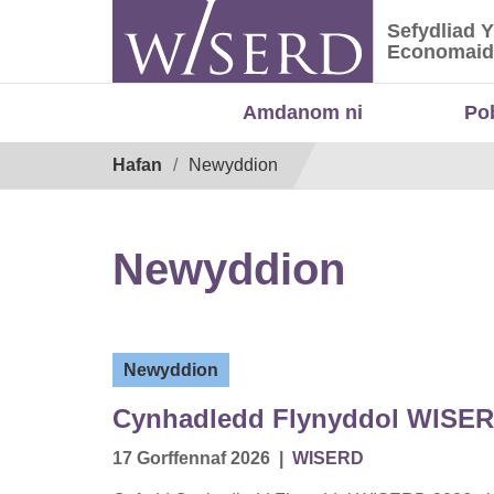
Skip
Sefydliad 
to
Sefydliad
Economaid
content
Amdanom ni
Po
Breadcrumb
Hafan
Newyddion
Newyddion
Newyddion
Cynhadledd Flynyddol WISERD
17 Gorffennaf 2026
|
WISERD