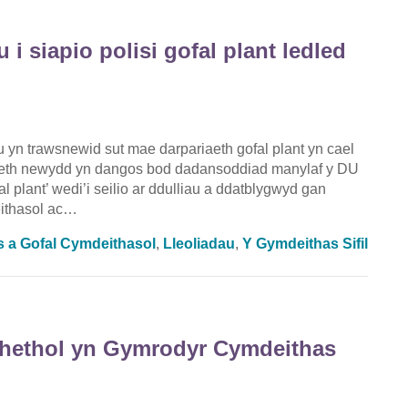
 siapio polisi gofal plant ledled
yn trawsnewid sut mae darpariaeth gofal plant yn cael
tiolaeth newydd yn dangos bod dadansoddiad manylaf y DU
al plant’ wedi’i seilio ar ddulliau a ddatblygwyd gan
ithasol ac…
s a Gofal Cymdeithasol
,
Lleoliadau
,
Y Gymdeithas Sifil
hethol yn Gymrodyr Cymdeithas