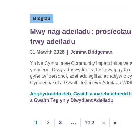
Blogiau
Mwy nag adeiladu: prosiecta
trwy adeiladu
31 Mawrth 2026
|
Jemma Bridgeman
Yn Ne Cymru, mae Community Impact Initiative (
ymarferol. Drwy adnewyddu cartrefi gwag gyda ch
gyfer twf personol, adeiladu sgiliau ac adfywio 
Cymdeithasol a Gwaith Teg mewn Adeiladu WISE
Anghydraddoldeb
,
Gwaith a marchnadoedd ll
a Gwaith Teg yn y Diwydiant Adeiladu
1
2
3
…
112
›
»