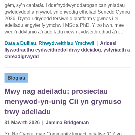
gêm, sy’n caniatáu i ddefnyddwyr ddarogan canlyniadau
gwleidyddol amrywiol, yn enwedig etholiad Senedd Cymru
2026. Dyma’r drydedd fersiwn o blatfform y gwnes i ei
adeiladu ar gyfer fy ymchwil MSc a PhD. Y tro hwn, mae
wedi’i ddylunio a’i adeiladu mewn cydweithrediad â’n…
Data a Dulliau
,
Rhwydweithiau Ymchwil
|
Arloesi
llywodraethu cydweithredol drwy ddeialog, ystyriaeth a
chreadigrwydd
Blogiau
Mwy nag adeiladu: prosiectau
menywod-yn-unig Cii yn grymuso
trwy adeiladu
31 Mawrth 2026
|
Jemma Bridgeman
Yn Ne Cymru, mae Community Impact Initiative (Cii) yn