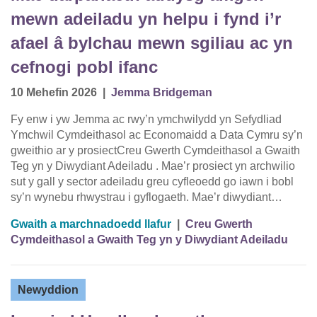
mewn adeiladu yn helpu i fynd i’r
afael â bylchau mewn sgiliau ac yn
cefnogi pobl ifanc
10 Mehefin 2026
|
Jemma Bridgeman
Fy enw i yw Jemma ac rwy’n ymchwilydd yn Sefydliad
Ymchwil Cymdeithasol ac Economaidd a Data Cymru sy’n
gweithio ar y prosiectCreu Gwerth Cymdeithasol a Gwaith
Teg yn y Diwydiant Adeiladu . Mae’r prosiect yn archwilio
sut y gall y sector adeiladu greu cyfleoedd go iawn i bobl
sy’n wynebu rhwystrau i gyflogaeth. Mae’r diwydiant…
Gwaith a marchnadoedd llafur
|
Creu Gwerth
Cymdeithasol a Gwaith Teg yn y Diwydiant Adeiladu
Newyddion