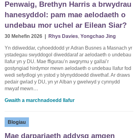
Penwaig, Brethyn Harris a brwydrau
hanesyddol: pam mae aelodaeth o
undebau mor uchel ar Eilean Siar?
30 Mehefin 2026
|
Rhys Davies
,
Yongchao Jing
Yn ddiweddar, cyhoeddodd yr Adran Busnes a Masnach yr
ystadegau swyddogol diweddaraf ar aelodaeth o undebau
llafur yn y DU. Mae ffigurau’n awgrymu y gallai’r
gostyngiad hirdymor mewn aelodaeth o undebau llafur fod
wedi sefydlogi yn ystod y blynyddoedd diwethaf. Ar draws
pedair gwlad y DU, yn yr Alban y gwelwyd y cynnydd
mwyaf mewn…
Gwaith a marchnadoedd llafur
Blogiau
Mae darpariaeth addysg amgen