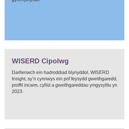
WISERD Cipolwg
Darllenwch ein hadroddiad blynyddol, WISERD
Insight, sy’n cynnwys ein prif feysydd gweithgaredd,
proffil incwm, cyllid a gweithgareddau ymgysylltu yn
2023.