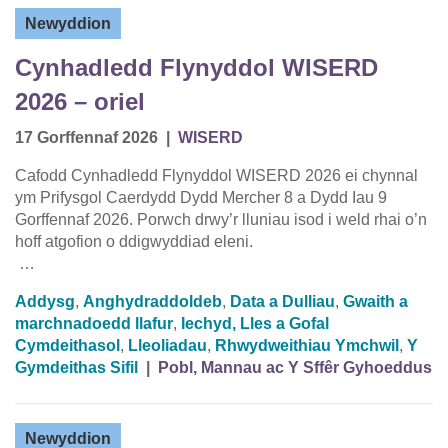
Newyddion
Cynhadledd Flynyddol WISERD
2026 – oriel
17 Gorffennaf 2026
|
WISERD
Cafodd Cynhadledd Flynyddol WISERD 2026 ei chynnal
ym Prifysgol Caerdydd Dydd Mercher 8 a Dydd Iau 9
Gorffennaf 2026. Porwch drwy’r lluniau isod i weld rhai o’n
hoff atgofion o ddigwyddiad eleni.
…
Addysg
,
Anghydraddoldeb
,
Data a Dulliau
,
Gwaith a
marchnadoedd llafur
,
Iechyd, Lles a Gofal
Cymdeithasol
,
Lleoliadau
,
Rhwydweithiau Ymchwil
,
Y
Gymdeithas Sifil
|
Pobl, Mannau ac Y Sffêr Gyhoeddus
Newyddion