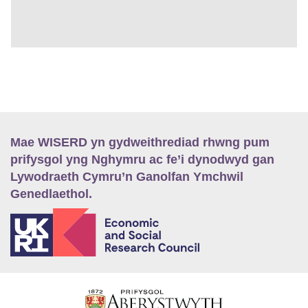
Mae WISERD yn gydweithrediad rhwng pum
prifysgol yng Nghymru ac fe’i dynodwyd gan
Lywodraeth Cymru’n Ganolfan Ymchwil
Genedlaethol.
E