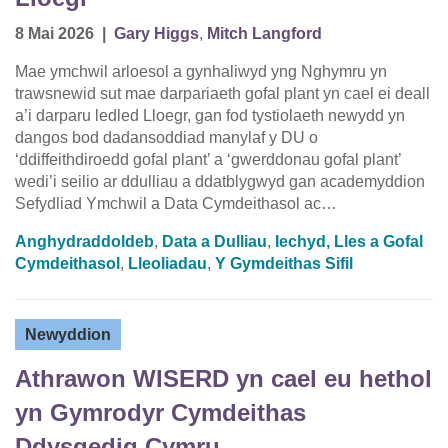
8 Mai 2026
|
Gary Higgs
,
Mitch Langford
Mae ymchwil arloesol a gynhaliwyd yng Nghymru yn
trawsnewid sut mae darpariaeth gofal plant yn cael ei deall
a’i darparu ledled Lloegr, gan fod tystiolaeth newydd yn
dangos bod dadansoddiad manylaf y DU o
‘ddiffeithdiroedd gofal plant’ a ‘gwerddonau gofal plant’
wedi’i seilio ar ddulliau a ddatblygwyd gan academyddion
Sefydliad Ymchwil a Data Cymdeithasol ac…
Anghydraddoldeb
,
Data a Dulliau
,
Iechyd, Lles a Gofal
Cymdeithasol
,
Lleoliadau
,
Y Gymdeithas Sifil
Newyddion
Athrawon WISERD yn cael eu hethol
yn Gymrodyr Cymdeithas
Ddysgedig Cymru