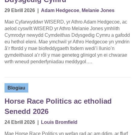
29 Ebrill 2026
|
Adam Hedgecoe
,
Melanie Jones
Mae Cyfarwyddwr WISERD, yr Athro Adam Hedgecoe, ac
aelod cyswllt WISERD yr Athro Melanie Jones ymhlith
Cymrodyr newydd Cymdeithas Ddysgedig Cymru a gafodd
eu hethol eleni. Mae ymchwil yr Athro Hedgecoe yn ymdrin
â’r ffordd y mae biofeddygaeth fodern wedi’i llunio’n
gymdeithasol a’r rôl y mae geneteg glinigol yn ei chwarae
wrth wneud penderfyniadau meddygol….
Blogiau
Horse Race Politics ac etholiad
Senedd 2026
24 Ebrill 2026
|
Louis Bromfield
Mae Horse Race Politics yn wefan rad ac am ddim, ar ffurf