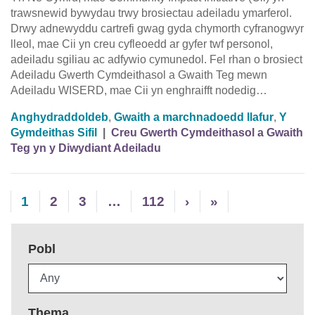
trawsnewid bywydau trwy brosiectau adeiladu ymarferol.
Drwy adnewyddu cartrefi gwag gyda chymorth cyfranogwyr
lleol, mae Cii yn creu cyfleoedd ar gyfer twf personol,
adeiladu sgiliau ac adfywio cymunedol. Fel rhan o brosiect
Adeiladu Gwerth Cymdeithasol a Gwaith Teg mewn
Adeiladu WISERD, mae Cii yn enghraifft nodedig…
Anghydraddoldeb
,
Gwaith a marchnadoedd llafur
,
Y
Gymdeithas Sifil
|
Creu Gwerth Cymdeithasol a Gwaith
Teg yn y Diwydiant Adeiladu
1
2
3
…
112
›
»
Pobl
Thema