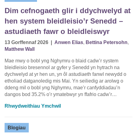
Dim cefnogaeth glir i ddychwelyd at
hen system bleidleisio’r Senedd –
astudiaeth fawr o bleidleiswyr
13 Gorffennaf 2026
|
Anwen Elias
,
Bettina Petersohn
,
Matthew Wall
Mae mwy o bobl yng Nghymru o blaid cadw’r system
bleidleisio bresennol ar gyfer y Senedd yn hytrach na
dychwelyd at yr hen un, yn ôl astudiaeth fanwl newydd o
etholiad datganoledig mis Mai. Yn seiliedig ar arolwg o
ddeng mil o bobl yng Nghymru, mae’r canfyddiadau’n
dangos bod 35.2% o’r ymatebwyr yn ffafrio cadw’r…
Rhwydweithiau Ymchwil
Blogiau