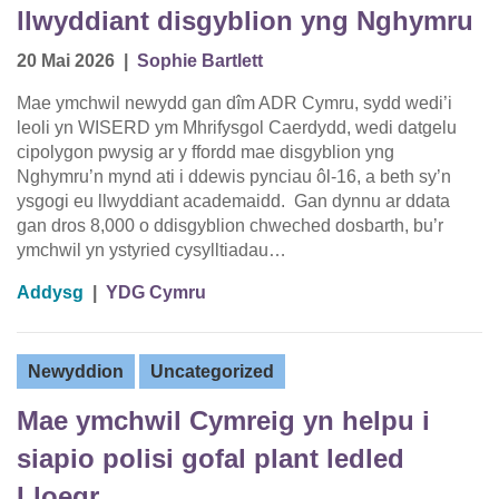
llwyddiant disgyblion yng Nghymru
20 Mai 2026
|
Sophie Bartlett
Mae ymchwil newydd gan dîm ADR Cymru, sydd wedi’i
leoli yn WISERD ym Mhrifysgol Caerdydd, wedi datgelu
cipolygon pwysig ar y ffordd mae disgyblion yng
Nghymru’n mynd ati i ddewis pynciau ôl-16, a beth sy’n
ysgogi eu llwyddiant academaidd. Gan dynnu ar ddata
gan dros 8,000 o ddisgyblion chweched dosbarth, bu’r
ymchwil yn ystyried cysylltiadau…
Addysg
|
YDG Cymru
Newyddion
Uncategorized
Mae ymchwil Cymreig yn helpu i
siapio polisi gofal plant ledled
Lloegr