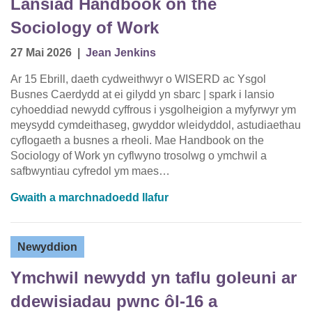
Lansiad Handbook on the
Sociology of Work
27 Mai 2026
|
Jean Jenkins
Ar 15 Ebrill, daeth cydweithwyr o WISERD ac Ysgol
Busnes Caerdydd at ei gilydd yn sbarc | spark i lansio
cyhoeddiad newydd cyffrous i ysgolheigion a myfyrwyr ym
meysydd cymdeithaseg, gwyddor wleidyddol, astudiaethau
cyflogaeth a busnes a rheoli. Mae Handbook on the
Sociology of Work yn cyflwyno trosolwg o ymchwil a
safbwyntiau cyfredol ym maes…
Gwaith a marchnadoedd llafur
Newyddion
Ymchwil newydd yn taflu goleuni ar
ddewisiadau pwnc ôl-16 a