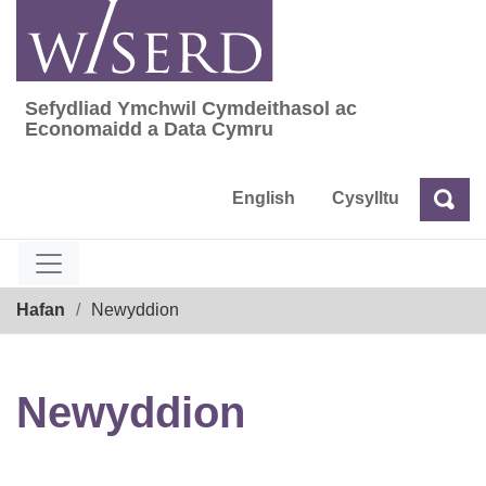
Skip
to
content
Sefydliad Ymchwil Cymdeithasol ac
Sefydliad Ymchwil Cymdeithasol ac Econom
Economaidd a Data Cymru
English
Cysylltu
Chw
Chwilio
Breadcrumb
Hafan
Newyddion
Newyddion